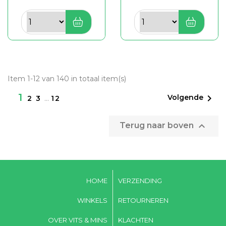
Item 1-12 van 140 in totaal item(s)
1

Volgende
2
3
…
12

Terug naar boven
HOME
VERZENDING
WINKELS
RETOURNEREN
OVER VITS & MINS
KLACHTEN