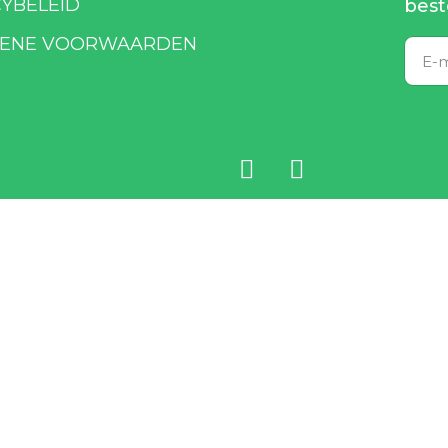
CYBELEID
best
ENE VOORWAARDEN