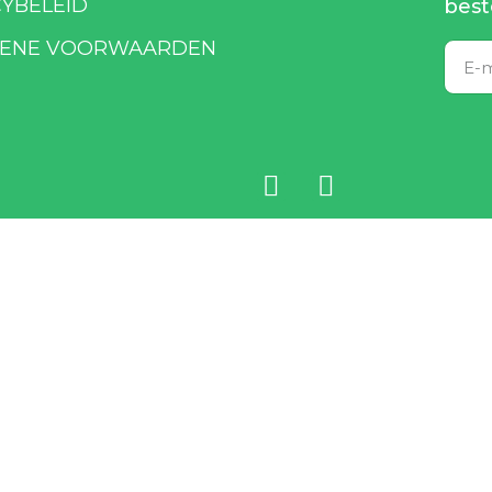
CYBELEID
best
ENE VOORWAARDEN