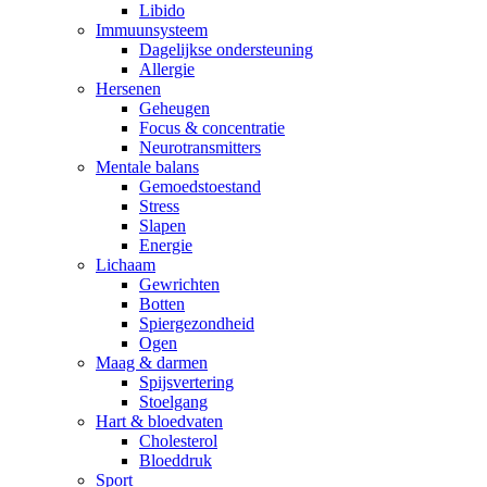
Libido
Immuunsysteem
Dagelijkse ondersteuning
Allergie
Hersenen
Geheugen
Focus & concentratie
Neurotransmitters
Mentale balans
Gemoedstoestand
Stress
Slapen
Energie
Lichaam
Gewrichten
Botten
Spiergezondheid
Ogen
Maag & darmen
Spijsvertering
Stoelgang
Hart & bloedvaten
Cholesterol
Bloeddruk
Sport