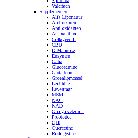
Spirulina
Valeriaan
Supplementen
Alfa-Liponzuur
Aminozuren
Anti-oxidanten
Astaxanthine
Collageen II
CBD
D-Mannose
Enzymen
Gaba
Glucosamine
Glutathion
Groenlipmossel
Lecithine
Levertraan
MSM
NAC
NAD+
Omega vetzuren
Probiotica
Q10
Quercetine
Rode gist rijst