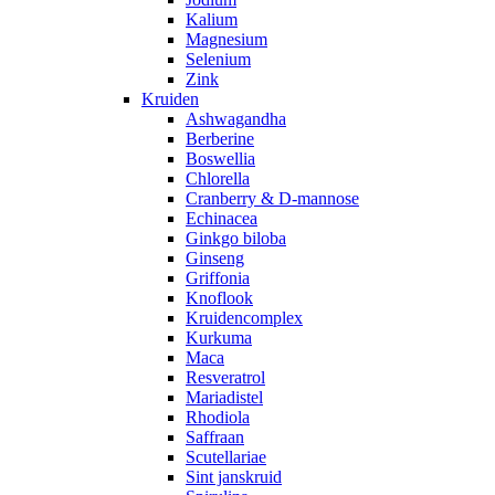
Kalium
Magnesium
Selenium
Zink
Kruiden
Ashwagandha
Berberine
Boswellia
Chlorella
Cranberry & D-mannose
Echinacea
Ginkgo biloba
Ginseng
Griffonia
Knoflook
Kruidencomplex
Kurkuma
Maca
Resveratrol
Mariadistel
Rhodiola
Saffraan
Scutellariae
Sint janskruid