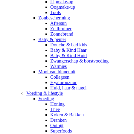
Lipmake-up
Oogmake-up
Tools
Zonbescherming
Aftersun
Zelfbruiner
Zonnebrand
Baby & peuter
Douche & bad kids
Baby & Kind Haar
Baby & Kind Huid
Zwangerschap & borstvoeding
Warmies
Mooi van binnenuit
Collageen
Hyaluronzuur
Huid, haar & nagel
Voeding & lifestyle
Voeding
Honing
Thee
Koken & Bakken
Dranken
Ontbijt
Superfoods