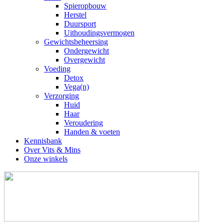
Spieropbouw
Herstel
Duursport
Uithoudingsvermogen
Gewichtsbeheersing
Ondergewicht
Overgewicht
Voeding
Detox
Vega(n)
Verzorging
Huid
Haar
Veroudering
Handen & voeten
Kennisbank
Over Vits & Mins
Onze winkels