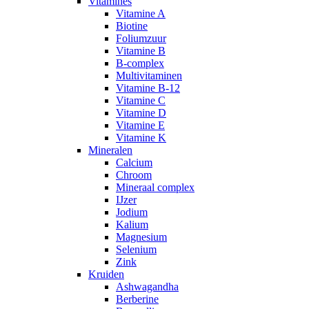
Vitamines
Vitamine A
Biotine
Foliumzuur
Vitamine B
B-complex
Multivitaminen
Vitamine B-12
Vitamine C
Vitamine D
Vitamine E
Vitamine K
Mineralen
Calcium
Chroom
Mineraal complex
IJzer
Jodium
Kalium
Magnesium
Selenium
Zink
Kruiden
Ashwagandha
Berberine