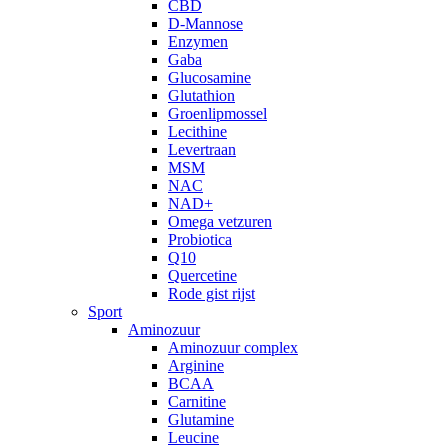
CBD
D-Mannose
Enzymen
Gaba
Glucosamine
Glutathion
Groenlipmossel
Lecithine
Levertraan
MSM
NAC
NAD+
Omega vetzuren
Probiotica
Q10
Quercetine
Rode gist rijst
Sport
Aminozuur
Aminozuur complex
Arginine
BCAA
Carnitine
Glutamine
Leucine