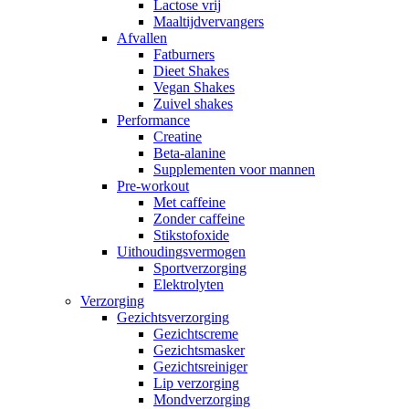
Lactose vrij
Maaltijdvervangers
Afvallen
Fatburners
Dieet Shakes
Vegan Shakes
Zuivel shakes
Performance
Creatine
Beta-alanine
Supplementen voor mannen
Pre-workout
Met caffeine
Zonder caffeine
Stikstofoxide
Uithoudingsvermogen
Sportverzorging
Elektrolyten
Verzorging
Gezichtsverzorging
Gezichtscreme
Gezichtsmasker
Gezichtsreiniger
Lip verzorging
Mondverzorging