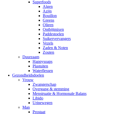
Superfoods
Algen
Azijn
Bouillon
Greens
Olieen
Ontbijtmixen
Paddestoelen
Suikervervangers
Vezels
Zaden & Noten
Zouten
Duurzaam
Happysoaps
Plastuiten
Waterflessen
Gezondheidsdoelen
Vrouw
Zwangerschap
Overgang & stemming
Menstruatie & Hormonale Balans
Libido
Urinewegen
Man
Prostaat