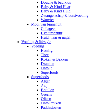
Douche & bad kids
Baby & Kind Haar
Baby & Kind Huid
Zwangerschap & borstvoeding
Warmies
Mooi van binnenuit
Collageen
Hyaluronzuur
Huid, haar & nagel
Voeding & lifestyle
Voeding
Honing
Thee
Koken & Bakken
Dranken
Ontbijt
Superfoods
Superfoods
Algen
Azijn
Bouillon
Greens
Olieen
Ontbijtmixen
Paddestoelen