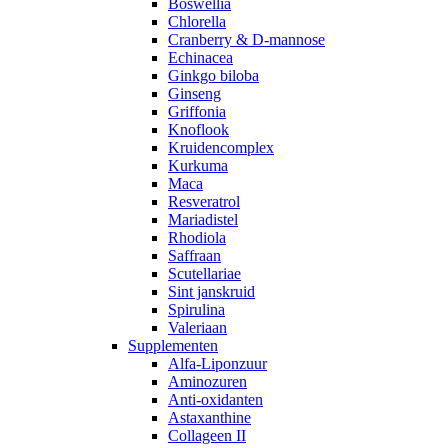
Boswellia
Chlorella
Cranberry & D-mannose
Echinacea
Ginkgo biloba
Ginseng
Griffonia
Knoflook
Kruidencomplex
Kurkuma
Maca
Resveratrol
Mariadistel
Rhodiola
Saffraan
Scutellariae
Sint janskruid
Spirulina
Valeriaan
Supplementen
Alfa-Liponzuur
Aminozuren
Anti-oxidanten
Astaxanthine
Collageen II