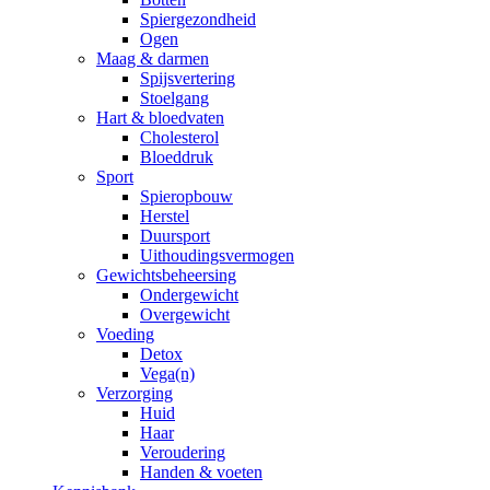
Spiergezondheid
Ogen
Maag & darmen
Spijsvertering
Stoelgang
Hart & bloedvaten
Cholesterol
Bloeddruk
Sport
Spieropbouw
Herstel
Duursport
Uithoudingsvermogen
Gewichtsbeheersing
Ondergewicht
Overgewicht
Voeding
Detox
Vega(n)
Verzorging
Huid
Haar
Veroudering
Handen & voeten