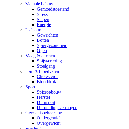
Mentale balans
Gemoedstoestand
Stress
Slapen
Energie
Lichaam
Gewrichten
Botten
Spiergezondheid
Ogen
Maag & darmen
Spijsvertering
Stoelgang
Hart & bloedvaten
Cholesterol
Bloeddruk
Sport
Spieropbouw
Herstel
Duursport
Uithoudingsvermogen
Gewichtsbeheersing
Ondergewicht
Overgewicht
Voeding