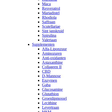
Maca
Resveratrol
Mariadistel
Rhodiola
Saffraan
Scutellariae
Sint janskruid
Spirulina
Valeriaan
Supplementen
Alfa-Liponzuur
Aminozuren
Anti-oxidanten
Astaxanthine
Collageen II
CBD
D-Mannose
Enzymen
Gaba
Glucosamine
Glutathion
Groenlipmossel
Lecithine
Levertraan
MSM