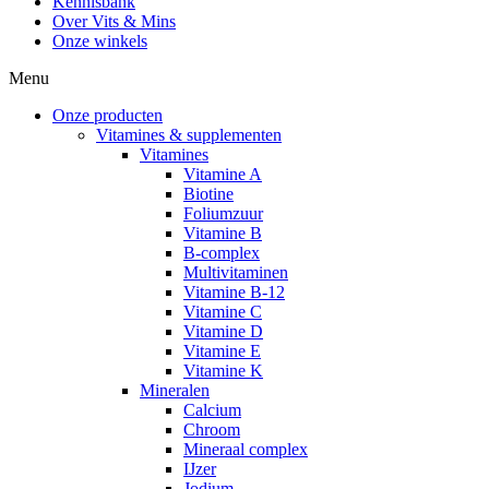
Kennisbank
Over Vits & Mins
Onze winkels
Menu
Onze producten
Vitamines & supplementen
Vitamines
Vitamine A
Biotine
Foliumzuur
Vitamine B
B-complex
Multivitaminen
Vitamine B-12
Vitamine C
Vitamine D
Vitamine E
Vitamine K
Mineralen
Calcium
Chroom
Mineraal complex
IJzer
Jodium