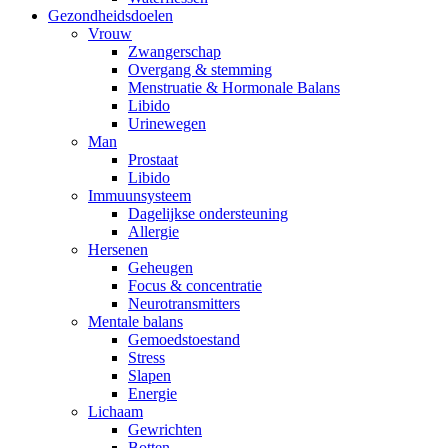
Gezondheidsdoelen
Vrouw
Zwangerschap
Overgang & stemming
Menstruatie & Hormonale Balans
Libido
Urinewegen
Man
Prostaat
Libido
Immuunsysteem
Dagelijkse ondersteuning
Allergie
Hersenen
Geheugen
Focus & concentratie
Neurotransmitters
Mentale balans
Gemoedstoestand
Stress
Slapen
Energie
Lichaam
Gewrichten
Botten