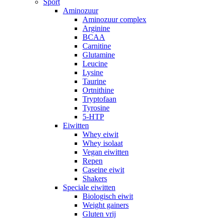
Sport
Aminozuur
Aminozuur complex
Arginine
BCAA
Carnitine
Glutamine
Leucine
Lysine
Taurine
Ortnithine
Tryptofaan
Tyrosine
5-HTP
Eiwitten
Whey eiwit
Whey isolaat
Vegan eiwitten
Repen
Caseine eiwit
Shakers
Speciale eiwitten
Biologisch eiwit
Weight gainers
Gluten vrij