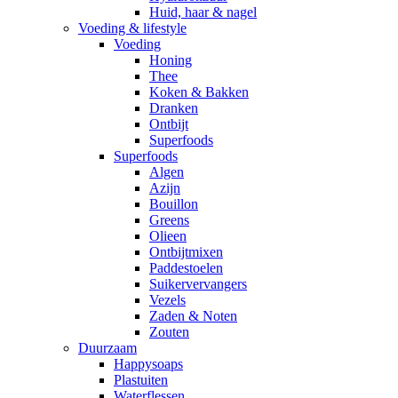
Huid, haar & nagel
Voeding & lifestyle
Voeding
Honing
Thee
Koken & Bakken
Dranken
Ontbijt
Superfoods
Superfoods
Algen
Azijn
Bouillon
Greens
Olieen
Ontbijtmixen
Paddestoelen
Suikervervangers
Vezels
Zaden & Noten
Zouten
Duurzaam
Happysoaps
Plastuiten
Waterflessen