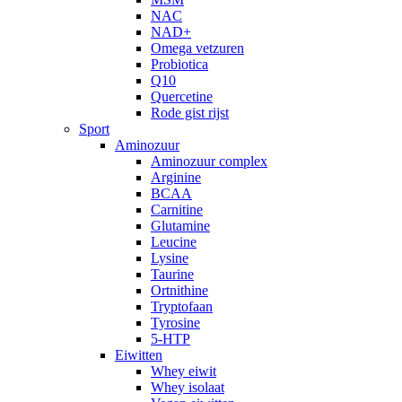
NAC
NAD+
Omega vetzuren
Probiotica
Q10
Quercetine
Rode gist rijst
Sport
Aminozuur
Aminozuur complex
Arginine
BCAA
Carnitine
Glutamine
Leucine
Lysine
Taurine
Ortnithine
Tryptofaan
Tyrosine
5-HTP
Eiwitten
Whey eiwit
Whey isolaat