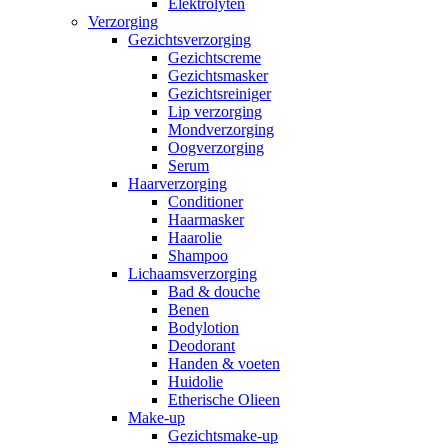
Elektrolyten
Verzorging
Gezichtsverzorging
Gezichtscreme
Gezichtsmasker
Gezichtsreiniger
Lip verzorging
Mondverzorging
Oogverzorging
Serum
Haarverzorging
Conditioner
Haarmasker
Haarolie
Shampoo
Lichaamsverzorging
Bad & douche
Benen
Bodylotion
Deodorant
Handen & voeten
Huidolie
Etherische Olieen
Make-up
Gezichtsmake-up