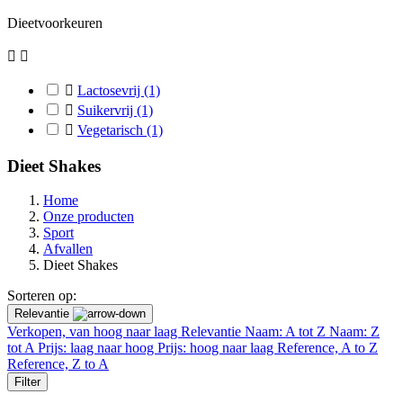
Dieetvoorkeuren



Lactosevrij
(1)

Suikervrij
(1)

Vegetarisch
(1)
Dieet Shakes
Home
Onze producten
Sport
Afvallen
Dieet Shakes
Sorteren op:
Relevantie
Verkopen, van hoog naar laag
Relevantie
Naam: A tot Z
Naam: Z
tot A
Prijs: laag naar hoog
Prijs: hoog naar laag
Reference, A to Z
Reference, Z to A
Filter