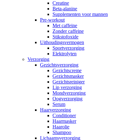
Creatine
Beta-alanine
Supplementen voor mannen
Pre-workout
Met caffeine
Zonder caffeine
Stikstofoxide
Uithoudingsvermogen
Sportverzorging
Elektrolyten
Verzorging
Gezichtsverzorging
Gezichtscreme
Gezichtsmasker
Gezichtsreiniger
Lip verzorging
Mondverzorging
Oogverzorging
Serum
Haarverzorging
Conditioner
Haarmasker
Haarolie
Shampoo
Lichaamsverzorging