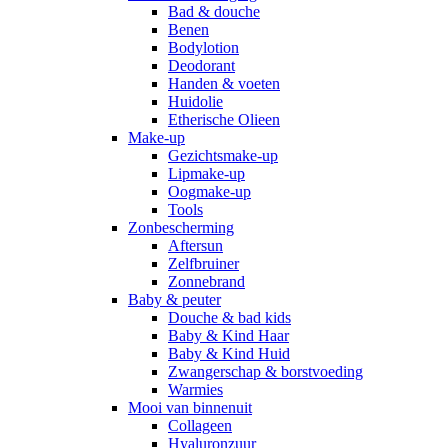
Bad & douche
Benen
Bodylotion
Deodorant
Handen & voeten
Huidolie
Etherische Olieen
Make-up
Gezichtsmake-up
Lipmake-up
Oogmake-up
Tools
Zonbescherming
Aftersun
Zelfbruiner
Zonnebrand
Baby & peuter
Douche & bad kids
Baby & Kind Haar
Baby & Kind Huid
Zwangerschap & borstvoeding
Warmies
Mooi van binnenuit
Collageen
Hyaluronzuur