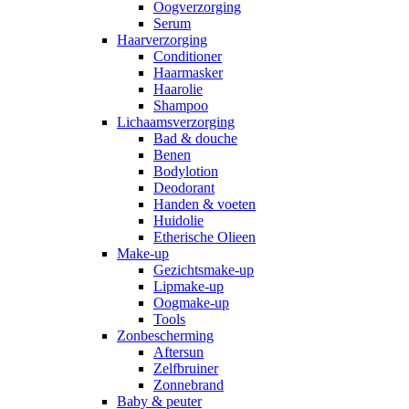
Oogverzorging
Serum
Haarverzorging
Conditioner
Haarmasker
Haarolie
Shampoo
Lichaamsverzorging
Bad & douche
Benen
Bodylotion
Deodorant
Handen & voeten
Huidolie
Etherische Olieen
Make-up
Gezichtsmake-up
Lipmake-up
Oogmake-up
Tools
Zonbescherming
Aftersun
Zelfbruiner
Zonnebrand
Baby & peuter