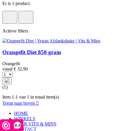
Er is 1 product.
Actieve filters
Orangefit Diet 850 gram
Orangefit
vanaf
€ 32,90
(1)
Item 1-1 van 1 in totaal item(s)
Terug naar boven

HOME
WINKELS
OVER VITS & MINS
9,4
CONTACT