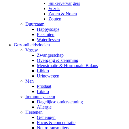
Suikervervangers
Vezels
Zaden & Noten
Zouten
Duurzaam
Happysoaps
Plastuiten
Waterflessen
Gezondheidsdoelen
Vrouw
Zwangerschap
Overgang & stemming
Menstruatie & Hormonale Balans
Libido
Urinewegen
Man
Prostaat
Libido
Immuunsysteem
Dagelijkse ondersteuning
Allergie
Hersenen
Geheugen
Focus & concentratie
Neurotransmitters