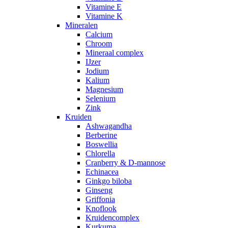
Vitamine E
Vitamine K
Mineralen
Calcium
Chroom
Mineraal complex
IJzer
Jodium
Kalium
Magnesium
Selenium
Zink
Kruiden
Ashwagandha
Berberine
Boswellia
Chlorella
Cranberry & D-mannose
Echinacea
Ginkgo biloba
Ginseng
Griffonia
Knoflook
Kruidencomplex
Kurkuma