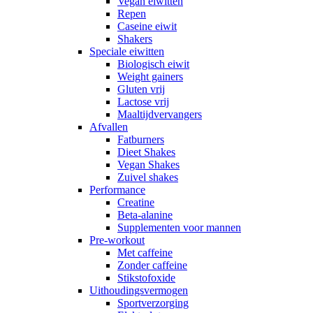
Vegan eiwitten
Repen
Caseine eiwit
Shakers
Speciale eiwitten
Biologisch eiwit
Weight gainers
Gluten vrij
Lactose vrij
Maaltijdvervangers
Afvallen
Fatburners
Dieet Shakes
Vegan Shakes
Zuivel shakes
Performance
Creatine
Beta-alanine
Supplementen voor mannen
Pre-workout
Met caffeine
Zonder caffeine
Stikstofoxide
Uithoudingsvermogen
Sportverzorging