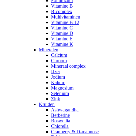
Foliumzuur
Vitamine B
B-complex
Multivitaminen
Vitamine B-12
Vitamine C
Vitamine D
Vitamine E
Vitamine K
Mineralen
Calcium
Chroom
Mineraal complex
IJzer
Jodium
Kalium
Magnesium
Selenium
Zink
Kruiden
Ashwagandha
Berberine
Boswellia
Chlorella
Cranberry & D-mannose