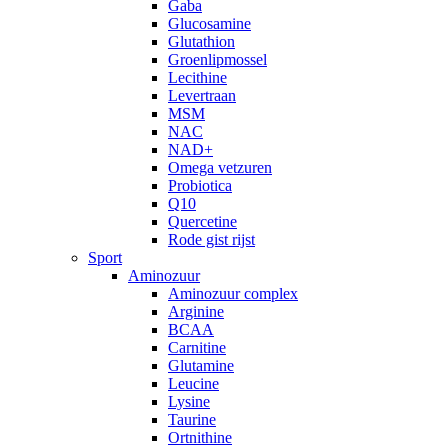
Gaba
Glucosamine
Glutathion
Groenlipmossel
Lecithine
Levertraan
MSM
NAC
NAD+
Omega vetzuren
Probiotica
Q10
Quercetine
Rode gist rijst
Sport
Aminozuur
Aminozuur complex
Arginine
BCAA
Carnitine
Glutamine
Leucine
Lysine
Taurine
Ortnithine