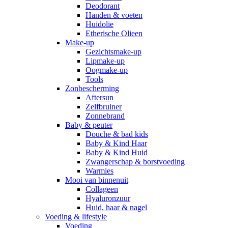
Deodorant
Handen & voeten
Huidolie
Etherische Olieen
Make-up
Gezichtsmake-up
Lipmake-up
Oogmake-up
Tools
Zonbescherming
Aftersun
Zelfbruiner
Zonnebrand
Baby & peuter
Douche & bad kids
Baby & Kind Haar
Baby & Kind Huid
Zwangerschap & borstvoeding
Warmies
Mooi van binnenuit
Collageen
Hyaluronzuur
Huid, haar & nagel
Voeding & lifestyle
Voeding