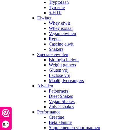
Tryptofaan
Tyrosine
5-HTP
Eiwitten
Whey eiwit
Whey isolaat
Vegan eiwitten
Repen
Caseine eiwit
Shakers
Speciale eiwitten
Biologisch eiwit
Weight gainers
Gluten vrij
Lactose vrij
Maaltijdvervangers
Afvallen
Fatburners
Dieet Shakes
Vegan Shakes
Zuivel shakes
Performance
Creatine
Beta-alanine
9,4
Supplementen voor mannen