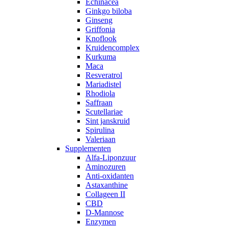
Echinacea
Ginkgo biloba
Ginseng
Griffonia
Knoflook
Kruidencomplex
Kurkuma
Maca
Resveratrol
Mariadistel
Rhodiola
Saffraan
Scutellariae
Sint janskruid
Spirulina
Valeriaan
Supplementen
Alfa-Liponzuur
Aminozuren
Anti-oxidanten
Astaxanthine
Collageen II
CBD
D-Mannose
Enzymen