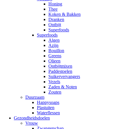
Honing
Thee
Koken & Bakken
Dranken
Ontbijt
Superfoods
Superfoods
Algen
Azijn
Bouillon
Greens
Olieen
Ontbijtmixen
Paddestoelen
Suikervervangers
Vezels
Zaden & Noten
Zouten
Duurzaam
Happysoaps
Plastuiten
Waterflessen
Gezondheidsdoelen
Vrouw
Zwangerschap