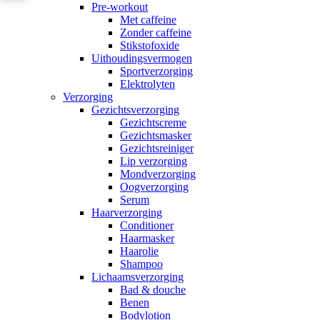
Pre-workout
Met caffeine
Zonder caffeine
Stikstofoxide
Uithoudingsvermogen
Sportverzorging
Elektrolyten
Verzorging
Gezichtsverzorging
Gezichtscreme
Gezichtsmasker
Gezichtsreiniger
Lip verzorging
Mondverzorging
Oogverzorging
Serum
Haarverzorging
Conditioner
Haarmasker
Haarolie
Shampoo
Lichaamsverzorging
Bad & douche
Benen
Bodylotion