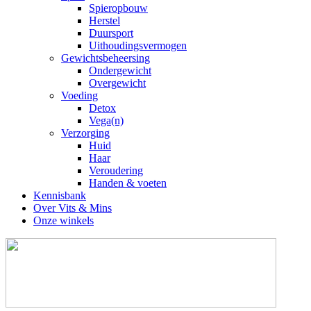
Spieropbouw
Herstel
Duursport
Uithoudingsvermogen
Gewichtsbeheersing
Ondergewicht
Overgewicht
Voeding
Detox
Vega(n)
Verzorging
Huid
Haar
Veroudering
Handen & voeten
Kennisbank
Over Vits & Mins
Onze winkels