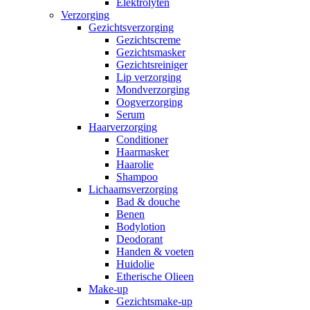
Elektrolyten
Verzorging
Gezichtsverzorging
Gezichtscreme
Gezichtsmasker
Gezichtsreiniger
Lip verzorging
Mondverzorging
Oogverzorging
Serum
Haarverzorging
Conditioner
Haarmasker
Haarolie
Shampoo
Lichaamsverzorging
Bad & douche
Benen
Bodylotion
Deodorant
Handen & voeten
Huidolie
Etherische Olieen
Make-up
Gezichtsmake-up