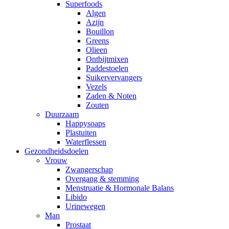
Superfoods
Algen
Azijn
Bouillon
Greens
Olieen
Ontbijtmixen
Paddestoelen
Suikervervangers
Vezels
Zaden & Noten
Zouten
Duurzaam
Happysoaps
Plastuiten
Waterflessen
Gezondheidsdoelen
Vrouw
Zwangerschap
Overgang & stemming
Menstruatie & Hormonale Balans
Libido
Urinewegen
Man
Prostaat