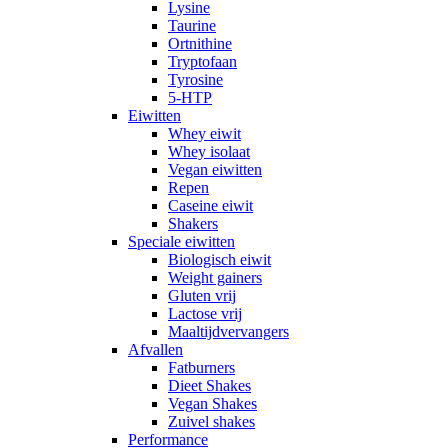
Lysine
Taurine
Ortnithine
Tryptofaan
Tyrosine
5-HTP
Eiwitten
Whey eiwit
Whey isolaat
Vegan eiwitten
Repen
Caseine eiwit
Shakers
Speciale eiwitten
Biologisch eiwit
Weight gainers
Gluten vrij
Lactose vrij
Maaltijdvervangers
Afvallen
Fatburners
Dieet Shakes
Vegan Shakes
Zuivel shakes
Performance