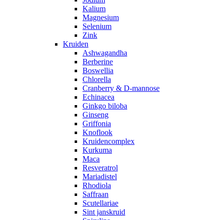
Kalium
Magnesium
Selenium
Zink
Kruiden
Ashwagandha
Berberine
Boswellia
Chlorella
Cranberry & D-mannose
Echinacea
Ginkgo biloba
Ginseng
Griffonia
Knoflook
Kruidencomplex
Kurkuma
Maca
Resveratrol
Mariadistel
Rhodiola
Saffraan
Scutellariae
Sint janskruid