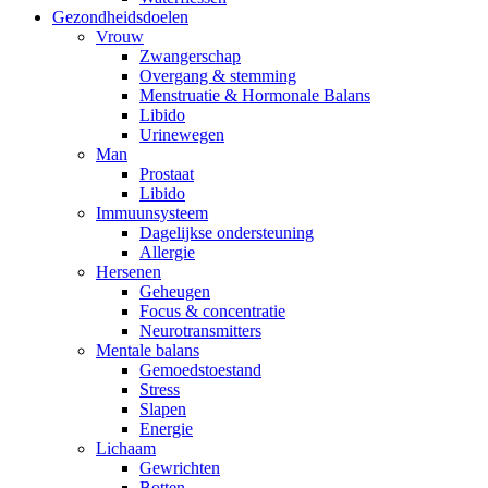
Gezondheidsdoelen
Vrouw
Zwangerschap
Overgang & stemming
Menstruatie & Hormonale Balans
Libido
Urinewegen
Man
Prostaat
Libido
Immuunsysteem
Dagelijkse ondersteuning
Allergie
Hersenen
Geheugen
Focus & concentratie
Neurotransmitters
Mentale balans
Gemoedstoestand
Stress
Slapen
Energie
Lichaam
Gewrichten
Botten