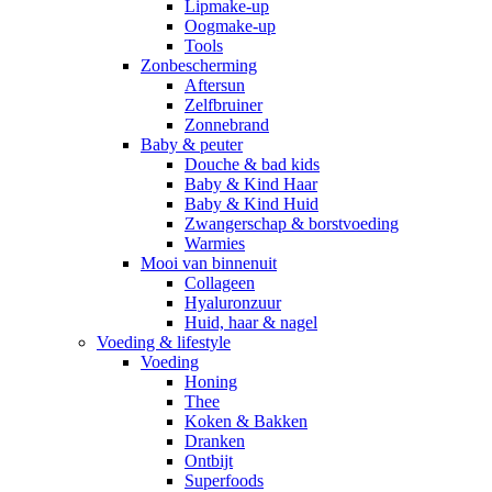
Lipmake-up
Oogmake-up
Tools
Zonbescherming
Aftersun
Zelfbruiner
Zonnebrand
Baby & peuter
Douche & bad kids
Baby & Kind Haar
Baby & Kind Huid
Zwangerschap & borstvoeding
Warmies
Mooi van binnenuit
Collageen
Hyaluronzuur
Huid, haar & nagel
Voeding & lifestyle
Voeding
Honing
Thee
Koken & Bakken
Dranken
Ontbijt
Superfoods