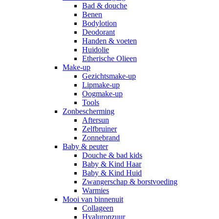
Bad & douche
Benen
Bodylotion
Deodorant
Handen & voeten
Huidolie
Etherische Olieen
Make-up
Gezichtsmake-up
Lipmake-up
Oogmake-up
Tools
Zonbescherming
Aftersun
Zelfbruiner
Zonnebrand
Baby & peuter
Douche & bad kids
Baby & Kind Haar
Baby & Kind Huid
Zwangerschap & borstvoeding
Warmies
Mooi van binnenuit
Collageen
Hyaluronzuur