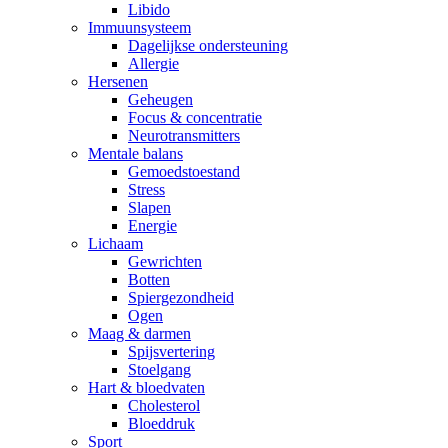
Libido
Immuunsysteem
Dagelijkse ondersteuning
Allergie
Hersenen
Geheugen
Focus & concentratie
Neurotransmitters
Mentale balans
Gemoedstoestand
Stress
Slapen
Energie
Lichaam
Gewrichten
Botten
Spiergezondheid
Ogen
Maag & darmen
Spijsvertering
Stoelgang
Hart & bloedvaten
Cholesterol
Bloeddruk
Sport