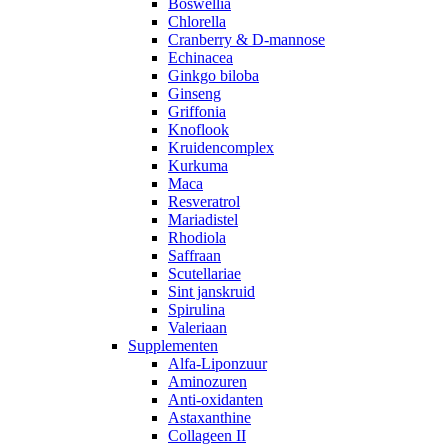
Boswellia
Chlorella
Cranberry & D-mannose
Echinacea
Ginkgo biloba
Ginseng
Griffonia
Knoflook
Kruidencomplex
Kurkuma
Maca
Resveratrol
Mariadistel
Rhodiola
Saffraan
Scutellariae
Sint janskruid
Spirulina
Valeriaan
Supplementen
Alfa-Liponzuur
Aminozuren
Anti-oxidanten
Astaxanthine
Collageen II