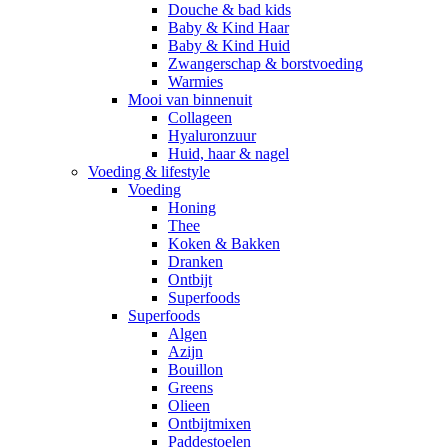
Douche & bad kids
Baby & Kind Haar
Baby & Kind Huid
Zwangerschap & borstvoeding
Warmies
Mooi van binnenuit
Collageen
Hyaluronzuur
Huid, haar & nagel
Voeding & lifestyle
Voeding
Honing
Thee
Koken & Bakken
Dranken
Ontbijt
Superfoods
Superfoods
Algen
Azijn
Bouillon
Greens
Olieen
Ontbijtmixen
Paddestoelen