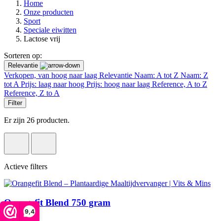
Home
Onze producten
Sport
Speciale eiwitten
Lactose vrij
Sorteren op:
Relevantie
Verkopen, van hoog naar laag
Relevantie
Naam: A tot Z
Naam: Z
tot A
Prijs: laag naar hoog
Prijs: hoog naar laag
Reference, A to Z
Reference, Z to A
Filter
Er zijn 26 producten.
Actieve filters
Orangefit Blend 750 gram
9,4