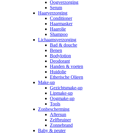
Oogverzorging
Serum
Haarverzorging
Conditioner
Haarmasker
Haarolie
Shampoo
Lichaamsverzorging
Bad & douche
Benen
Bodylotion
Deodorant
Handen & voeten
Huidolie
Etherische Olieen
Make-up
Gezichtsmake-up
Lipmake-up
Oogmake-up
Tools
Zonbescherming
Aftersun
Zelfbruiner
Zonnebrand
Baby & peuter