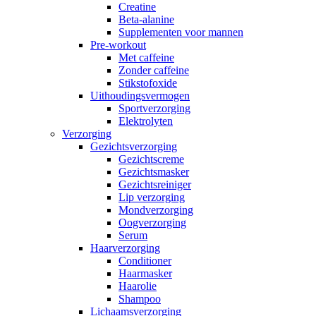
Creatine
Beta-alanine
Supplementen voor mannen
Pre-workout
Met caffeine
Zonder caffeine
Stikstofoxide
Uithoudingsvermogen
Sportverzorging
Elektrolyten
Verzorging
Gezichtsverzorging
Gezichtscreme
Gezichtsmasker
Gezichtsreiniger
Lip verzorging
Mondverzorging
Oogverzorging
Serum
Haarverzorging
Conditioner
Haarmasker
Haarolie
Shampoo
Lichaamsverzorging