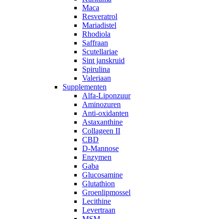
Maca
Resveratrol
Mariadistel
Rhodiola
Saffraan
Scutellariae
Sint janskruid
Spirulina
Valeriaan
Supplementen
Alfa-Liponzuur
Aminozuren
Anti-oxidanten
Astaxanthine
Collageen II
CBD
D-Mannose
Enzymen
Gaba
Glucosamine
Glutathion
Groenlipmossel
Lecithine
Levertraan
MSM