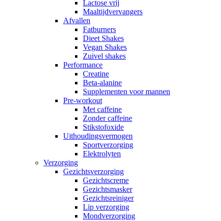
Lactose vrij
Maaltijdvervangers
Afvallen
Fatburners
Dieet Shakes
Vegan Shakes
Zuivel shakes
Performance
Creatine
Beta-alanine
Supplementen voor mannen
Pre-workout
Met caffeine
Zonder caffeine
Stikstofoxide
Uithoudingsvermogen
Sportverzorging
Elektrolyten
Verzorging
Gezichtsverzorging
Gezichtscreme
Gezichtsmasker
Gezichtsreiniger
Lip verzorging
Mondverzorging