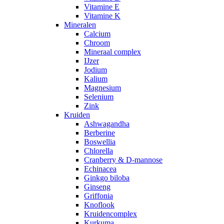
Vitamine E
Vitamine K
Mineralen
Calcium
Chroom
Mineraal complex
IJzer
Jodium
Kalium
Magnesium
Selenium
Zink
Kruiden
Ashwagandha
Berberine
Boswellia
Chlorella
Cranberry & D-mannose
Echinacea
Ginkgo biloba
Ginseng
Griffonia
Knoflook
Kruidencomplex
Kurkuma