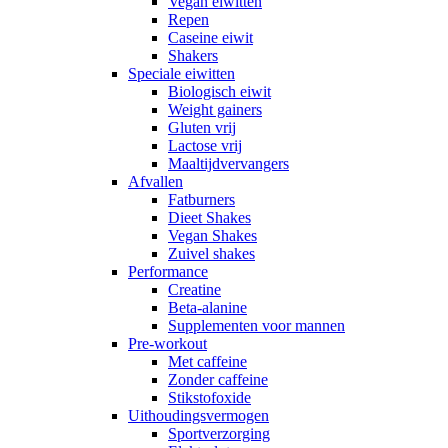
Vegan eiwitten
Repen
Caseine eiwit
Shakers
Speciale eiwitten
Biologisch eiwit
Weight gainers
Gluten vrij
Lactose vrij
Maaltijdvervangers
Afvallen
Fatburners
Dieet Shakes
Vegan Shakes
Zuivel shakes
Performance
Creatine
Beta-alanine
Supplementen voor mannen
Pre-workout
Met caffeine
Zonder caffeine
Stikstofoxide
Uithoudingsvermogen
Sportverzorging