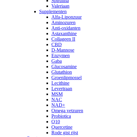
Spirulina
Valeriaan
Supplementen
Alfa-Liponzuur
Aminozuren
Anti-oxidanten
Astaxanthine
Collageen II
CBD
D-Mannose
Enzymen
Gaba
Glucosamine
Glutathion
Groenlipmossel
Lecithine
Levertraan
MSM
NAC
NAD+
Omega vetzuren
Probiotica
Q10
Quercetine
Rode gist rijst