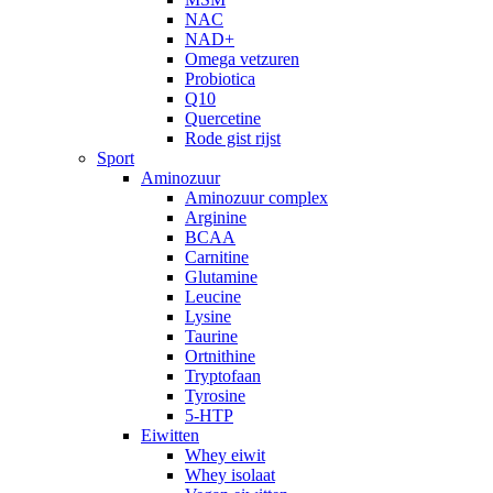
NAC
NAD+
Omega vetzuren
Probiotica
Q10
Quercetine
Rode gist rijst
Sport
Aminozuur
Aminozuur complex
Arginine
BCAA
Carnitine
Glutamine
Leucine
Lysine
Taurine
Ortnithine
Tryptofaan
Tyrosine
5-HTP
Eiwitten
Whey eiwit
Whey isolaat