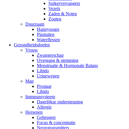
Suikervervangers
Vezels
Zaden & Noten
Zouten
Duurzaam
Happysoaps
Plastuiten
Waterflessen
Gezondheidsdoelen
Vrouw
Zwangerschap
Overgang & stemming
Menstruatie & Hormonale Balans
Libido
Urinewegen
Man
Prostaat
Libido
Immuunsysteem
Dagelijkse ondersteuning
Allergie
Hersenen
Geheugen
Focus & concentratie
Neurotransmitters