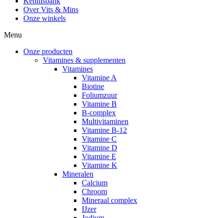
Kennisbank
Over Vits & Mins
Onze winkels
Menu
Onze producten
Vitamines & supplementen
Vitamines
Vitamine A
Biotine
Foliumzuur
Vitamine B
B-complex
Multivitaminen
Vitamine B-12
Vitamine C
Vitamine D
Vitamine E
Vitamine K
Mineralen
Calcium
Chroom
Mineraal complex
IJzer
Jodium