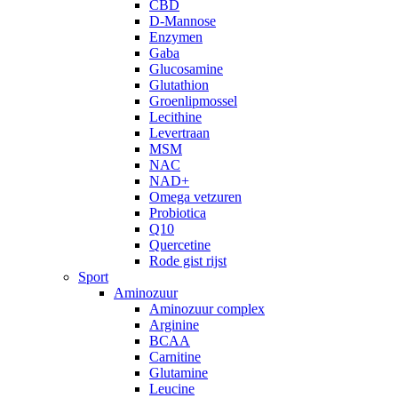
CBD
D-Mannose
Enzymen
Gaba
Glucosamine
Glutathion
Groenlipmossel
Lecithine
Levertraan
MSM
NAC
NAD+
Omega vetzuren
Probiotica
Q10
Quercetine
Rode gist rijst
Sport
Aminozuur
Aminozuur complex
Arginine
BCAA
Carnitine
Glutamine
Leucine