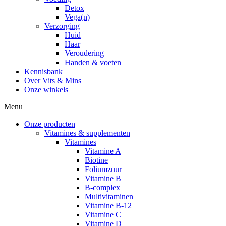
Detox
Vega(n)
Verzorging
Huid
Haar
Veroudering
Handen & voeten
Kennisbank
Over Vits & Mins
Onze winkels
Menu
Onze producten
Vitamines & supplementen
Vitamines
Vitamine A
Biotine
Foliumzuur
Vitamine B
B-complex
Multivitaminen
Vitamine B-12
Vitamine C
Vitamine D