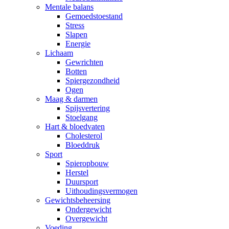
Mentale balans
Gemoedstoestand
Stress
Slapen
Energie
Lichaam
Gewrichten
Botten
Spiergezondheid
Ogen
Maag & darmen
Spijsvertering
Stoelgang
Hart & bloedvaten
Cholesterol
Bloeddruk
Sport
Spieropbouw
Herstel
Duursport
Uithoudingsvermogen
Gewichtsbeheersing
Ondergewicht
Overgewicht
Voeding