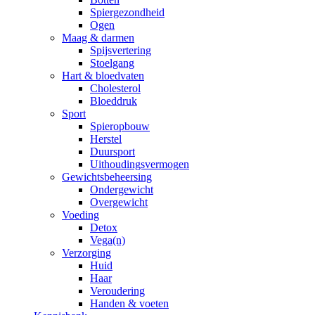
Spiergezondheid
Ogen
Maag & darmen
Spijsvertering
Stoelgang
Hart & bloedvaten
Cholesterol
Bloeddruk
Sport
Spieropbouw
Herstel
Duursport
Uithoudingsvermogen
Gewichtsbeheersing
Ondergewicht
Overgewicht
Voeding
Detox
Vega(n)
Verzorging
Huid
Haar
Veroudering
Handen & voeten