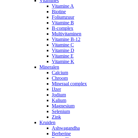
Vitamines
Vitamine A
Biotine
Foliumzuur
Vitamine B
B-complex
Multivitaminen
Vitamine B-12
Vitamine C
Vitamine D
Vitamine E
Vitamine K
Mineralen
Calcium
Chroom
Mineraal complex
IJzer
Jodium
Kalium
Magnesium
Selenium
Zink
Kruiden
Ashwagandha
Berberine