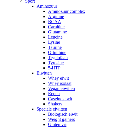
Sport
Aminozuur
Aminozuur complex
Arginine
BCAA
Carnitine
Glutamine
Leucine
Lysine
Taurine
Ortnithine
Tryptofaan
Tyrosine
5-HTP
Eiwitten
Whey eiwit
Whey isolaat
Vegan eiwitten
Repen
Caseine eiwit
Shakers
Speciale eiwitten
Biologisch eiwit
Weight gainers
Gluten vrij