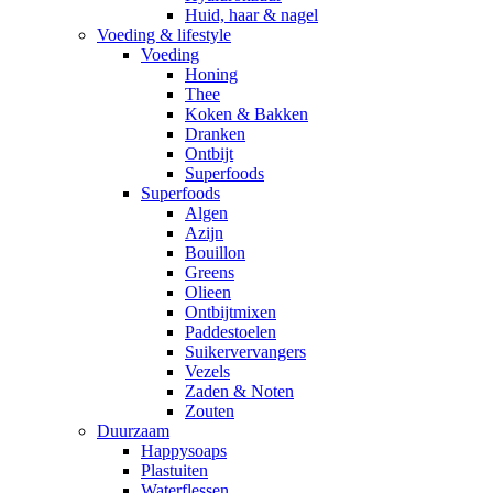
Huid, haar & nagel
Voeding & lifestyle
Voeding
Honing
Thee
Koken & Bakken
Dranken
Ontbijt
Superfoods
Superfoods
Algen
Azijn
Bouillon
Greens
Olieen
Ontbijtmixen
Paddestoelen
Suikervervangers
Vezels
Zaden & Noten
Zouten
Duurzaam
Happysoaps
Plastuiten
Waterflessen