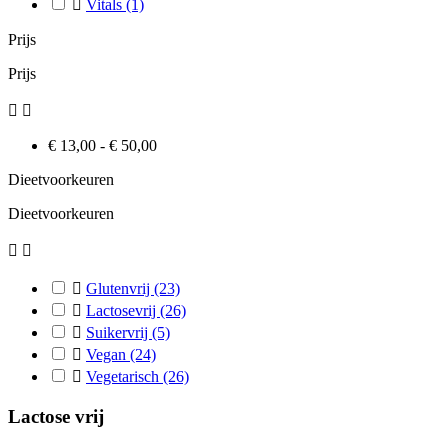

Vitals
(1)
Prijs
Prijs


€ 13,00 - € 50,00
Dieetvoorkeuren
Dieetvoorkeuren



Glutenvrij
(23)

Lactosevrij
(26)

Suikervrij
(5)

Vegan
(24)

Vegetarisch
(26)
Lactose vrij