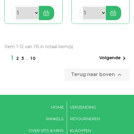
Item 1-12 van 115 in totaal item(s)
1

Volgende
2
3
…
10

Terug naar boven
HOME
VERZENDING
WINKELS
RETOURNEREN
OVER VITS & MINS
KLACHTEN