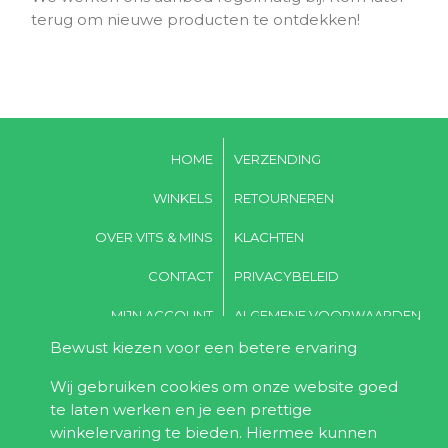
terug om nieuwe producten te ontdekken!
HOME
VERZENDING
WINKELS
RETOURNEREN
OVER VITS & MINS
KLACHTEN
CONTACT
PRIVACYBELEID
MIJN ACCOUNT
ALGEMENE VOORWAARDEN
Bewust kiezen voor een betere ervaring
Wij gebruiken cookies om onze website goed
Word lid van Vits & Mins,
te laten werken en je een prettige
voordeel & gezondheid in één klik!
winkelervaring te bieden. Hiermee kunnen
Ontvang 10% korting bij de eerste bestelling!