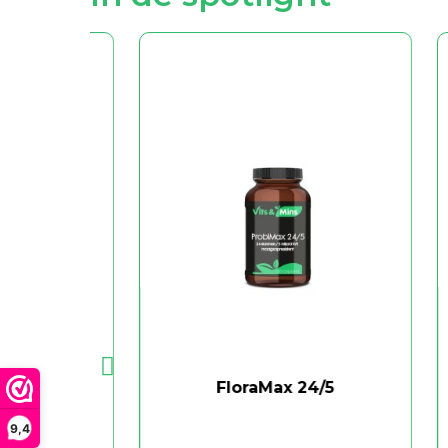
FloraMax 24/5
Flo
9,4