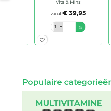
Vits & Mins
€ 39,95
vanaf
favorite_border
favorite_border
Populaire categorieë