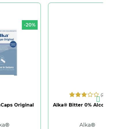
-20%
-20%
(2)
inal
Alka® Bitter 0% Alcohol Bio
Alka
Alka®