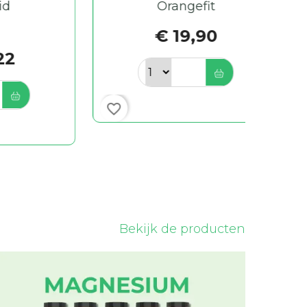
Orangefit
€ 19,90
favorite_border
favorite_border
Bekijk de producten