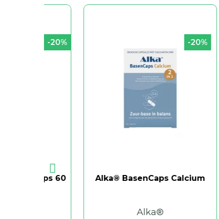
-20%
-20%
aps 60
Alka® BasenCaps Calcium
Alka®