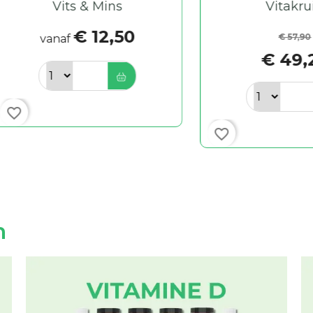
Vits & Mins
Vitakruid
€ 12,50
€ 57,90
vanaf
€ 49,22
favorite_border
n