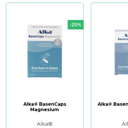
-20%
Alka® BasenCaps
Alka® BasenCaps Orig
Magnesium
Alka®
Alka®