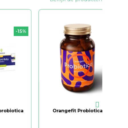
-15%
tica
Orangefit Probiotica