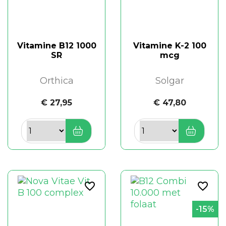
Vitamine B12 1000
Vitamine K-2 100
SR
mcg
Orthica
Solgar
€ 27,95
€ 47,80
favorite_border
favorite_border
-15%