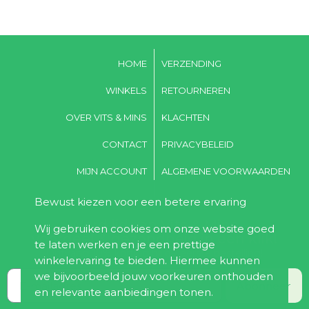
HOME
VERZENDING
WINKELS
RETOURNEREN
OVER VITS & MINS
KLACHTEN
CONTACT
PRIVACYBELEID
MIJN ACCOUNT
ALGEMENE VOORWAARDEN
Bewust kiezen voor een betere ervaring
Word lid van Vits & Mins,
Wij gebruiken cookies om onze website goed
voordeel & gezondheid in één klik!
te laten werken en je een prettige
Ontvang 10% korting bij de eerste bestelling!
winkelervaring te bieden. Hiermee kunnen
we bijvoorbeeld jouw voorkeuren onthouden
Abonneer
en relevante aanbiedingen tonen.