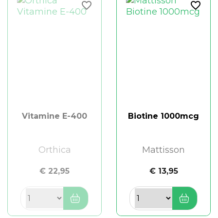
favorite_border
favorite_border
Vitamine E-400
Biotine 1000mcg
Orthica
Mattisson
€ 22,95
€ 13,95