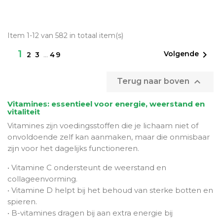
Item 1-12 van 582 in totaal item(s)
1

Volgende
2
3
…
49

Terug naar boven
Vitamines: essentieel voor energie, weerstand en
vitaliteit
Vitamines zijn voedingsstoffen die je lichaam niet of
onvoldoende zelf kan aanmaken, maar die onmisbaar
zijn voor het dagelijks functioneren.
• Vitamine C ondersteunt de weerstand en
collageenvorming.
• Vitamine D helpt bij het behoud van sterke botten en
spieren.
• B-vitamines dragen bij aan extra energie bij