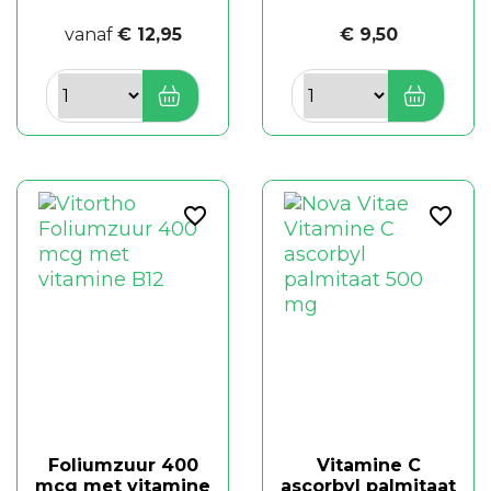
vanaf
€ 12,95
€ 9,50
favorite_border
favorite_border
Foliumzuur 400
Vitamine C
mcg met vitamine
ascorbyl palmitaat