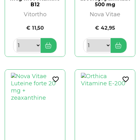
B12
500 mg
Vitortho
Nova Vitae
€ 11,50
€ 42,95
favorite_border
favorite_border