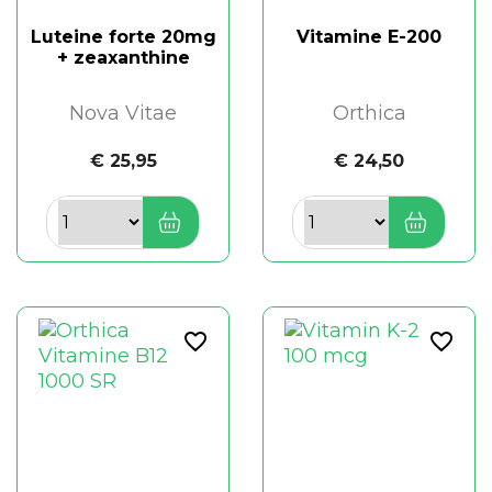
Luteine forte 20mg
Vitamine E-200
+ zeaxanthine
Nova Vitae
Orthica
€ 25,95
€ 24,50
favorite_border
favorite_border