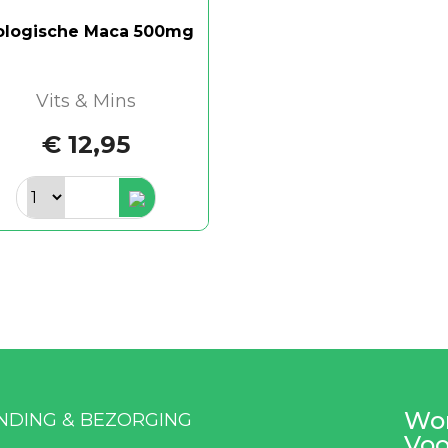
ologische Maca 500mg
Vits & Mins
€ 12,95
Wor
NDING & BEZORGING
Voo