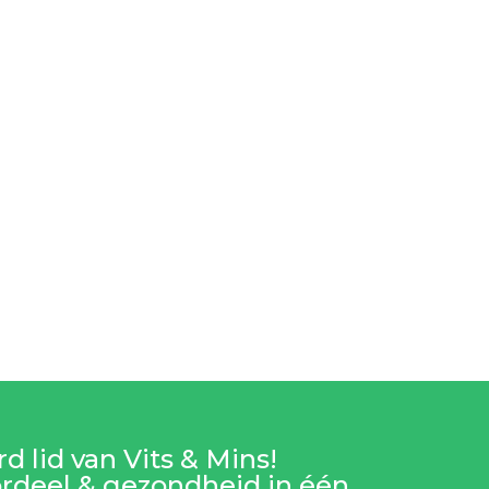
d lid van Vits & Mins!
rdeel & gezondheid in één