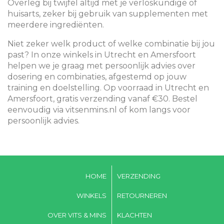
Overleg bij twijfel altijd met je verloskundige of
huisarts, zeker bij gebruik van supplementen met
meerdere ingrediënten.
Niet zeker welk product of welke combinatie bij jou
past? In onze winkels in Utrecht en Amersfoort
helpen we je graag met persoonlijk advies over
dosering en combinaties, afgestemd op jouw
training en doelstelling. Op voorraad in Utrecht en
Amersfoort, gratis verzending vanaf €30. Bestel
eenvoudig via vitsenmins.nl of kom langs voor
persoonlijk advies.
HOME
VERZENDING
WINKELS
RETOURNEREN
OVER VITS & MINS
KLACHTEN