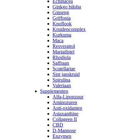
Echinacea
Ginkgo biloba
Ginseng
Griffonia
Knoflook
Kruidencomplex
Kurkuma
Maca
Resveratrol
Mariadistel
Rhodiola
Saffraan
Scutellariae
Sint janskruid
Spirulina
Valeriaan
Supplementen
Alfa-Liponzuur
Aminozuren
Anti-oxidanten
Astaxanthine
Collageen II
CBD
D-Mannose
Enzymen