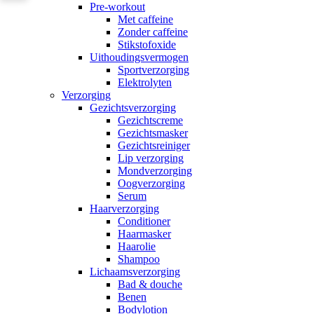
Pre-workout
Met caffeine
Zonder caffeine
Stikstofoxide
Uithoudingsvermogen
Sportverzorging
Elektrolyten
Verzorging
Gezichtsverzorging
Gezichtscreme
Gezichtsmasker
Gezichtsreiniger
Lip verzorging
Mondverzorging
Oogverzorging
Serum
Haarverzorging
Conditioner
Haarmasker
Haarolie
Shampoo
Lichaamsverzorging
Bad & douche
Benen
Bodylotion