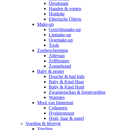
Deodorant
Handen & voeten
Huidolie
Etherische Olieen
Make-up
Gezichtsmake-up
Lipmake-up
Oogmake-up
Tools
Zonbescherming
Aftersun
Zelfbruiner
Zonnebrand
Baby & peuter
Douche & bad kids
Baby & Kind Haar
Baby & Kind Huid
Zwangerschap & borstvoeding
Warmies
Mooi van binnenuit
Collageen
Hyaluronzuur
Huid, haar & nagel
Voeding & lifestyle
Voeding