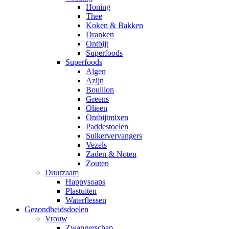
Honing
Thee
Koken & Bakken
Dranken
Ontbijt
Superfoods
Superfoods
Algen
Azijn
Bouillon
Greens
Olieen
Ontbijtmixen
Paddestoelen
Suikervervangers
Vezels
Zaden & Noten
Zouten
Duurzaam
Happysoaps
Plastuiten
Waterflessen
Gezondheidsdoelen
Vrouw
Zwangerschap