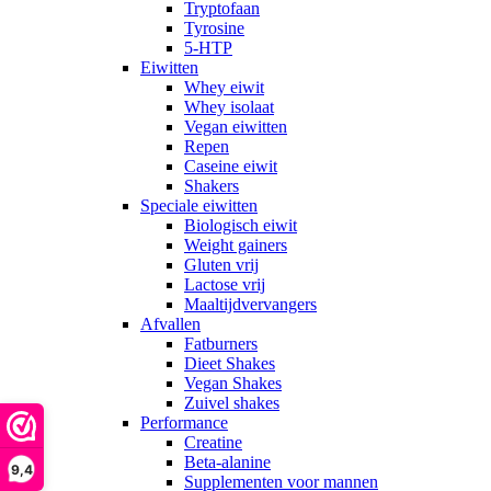
Tryptofaan
Tyrosine
5-HTP
Eiwitten
Whey eiwit
Whey isolaat
Vegan eiwitten
Repen
Caseine eiwit
Shakers
Speciale eiwitten
Biologisch eiwit
Weight gainers
Gluten vrij
Lactose vrij
Maaltijdvervangers
Afvallen
Fatburners
Dieet Shakes
Vegan Shakes
Zuivel shakes
Performance
Creatine
Beta-alanine
9,4
Supplementen voor mannen