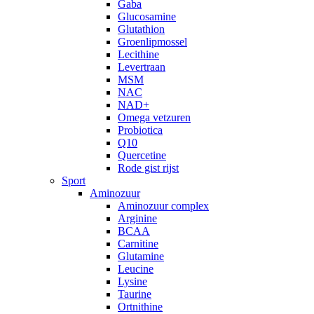
Gaba
Glucosamine
Glutathion
Groenlipmossel
Lecithine
Levertraan
MSM
NAC
NAD+
Omega vetzuren
Probiotica
Q10
Quercetine
Rode gist rijst
Sport
Aminozuur
Aminozuur complex
Arginine
BCAA
Carnitine
Glutamine
Leucine
Lysine
Taurine
Ortnithine