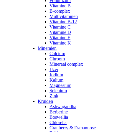
Foliumzuur
Vitamine B
B-complex
Multivitaminen
Vitamine B-12
Vitamine C
Vitamine D
Vitamine E
Vitamine K
Mineralen
Calcium
Chroom
Mineraal complex
IJzer
Jodium
Kalium
Magnesium
Selenium
Zink
Kruiden
Ashwagandha
Berberine
Boswellia
Chlorella
Cranberry & D-mannose