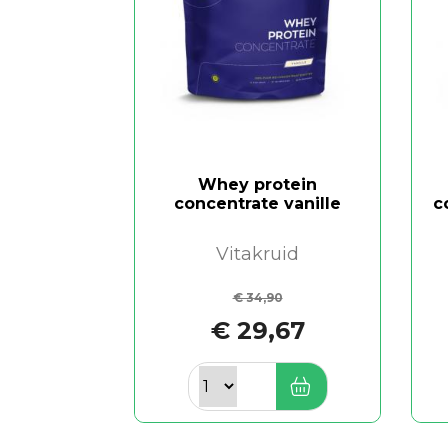
Whey protein
concentrate vanille
c
Vitakruid
€ 34,90
€ 29,67