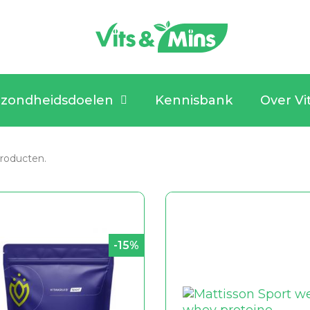
zondheidsdoelen
Kennisbank
Over Vi
 producten.
-15%