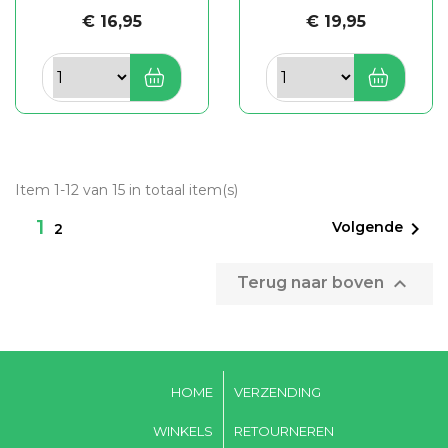
€ 16,95
€ 19,95
Item 1-12 van 15 in totaal item(s)
1

Volgende
2

Terug naar boven
HOME
VERZENDING
WINKELS
RETOURNEREN