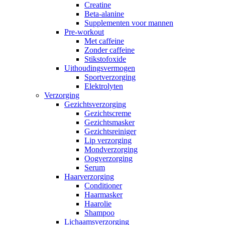
Creatine
Beta-alanine
Supplementen voor mannen
Pre-workout
Met caffeine
Zonder caffeine
Stikstofoxide
Uithoudingsvermogen
Sportverzorging
Elektrolyten
Verzorging
Gezichtsverzorging
Gezichtscreme
Gezichtsmasker
Gezichtsreiniger
Lip verzorging
Mondverzorging
Oogverzorging
Serum
Haarverzorging
Conditioner
Haarmasker
Haarolie
Shampoo
Lichaamsverzorging