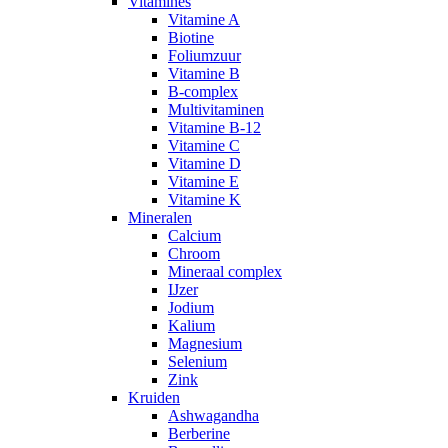
Vitamines
Vitamine A
Biotine
Foliumzuur
Vitamine B
B-complex
Multivitaminen
Vitamine B-12
Vitamine C
Vitamine D
Vitamine E
Vitamine K
Mineralen
Calcium
Chroom
Mineraal complex
IJzer
Jodium
Kalium
Magnesium
Selenium
Zink
Kruiden
Ashwagandha
Berberine