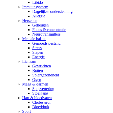
Libido
Immuunsysteem
Dagelijkse ondersteuning
Allergie
Hersenen
Geheugen
Focus & concentratie
Neurotransmitters
Mentale balans
Gemoedstoestand
Stress
Slapen
Energie
Lichaam
Gewrichten
Botten
Spiergezondheid
Ogen
Maag & darmen
Spijsvertering
Stoelgang
Hart & bloedvaten
Cholesterol
Bloeddruk
Sport