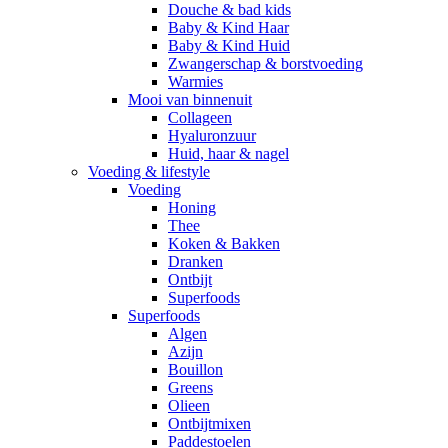
Douche & bad kids
Baby & Kind Haar
Baby & Kind Huid
Zwangerschap & borstvoeding
Warmies
Mooi van binnenuit
Collageen
Hyaluronzuur
Huid, haar & nagel
Voeding & lifestyle
Voeding
Honing
Thee
Koken & Bakken
Dranken
Ontbijt
Superfoods
Superfoods
Algen
Azijn
Bouillon
Greens
Olieen
Ontbijtmixen
Paddestoelen