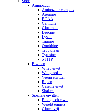
Sport
Aminozuur
Aminozuur complex
Arginine
BCAA
Carnitine
Glutamine
Leucine
Lysine
Taurine
Ortnithine
Tryptofaan
Tyrosine
5-HTP
Eiwitten
Whey eiwit
Whey isolaat
Vegan eiwitten
Repen
Caseine eiwit
Shakers
Speciale eiwitten
Biologisch eiwit
Weight gainers
Gluten vrij