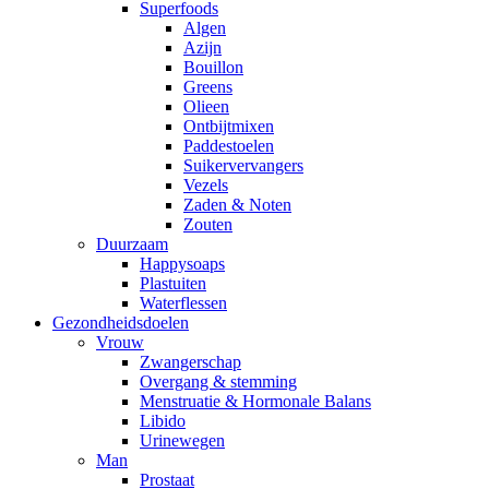
Superfoods
Algen
Azijn
Bouillon
Greens
Olieen
Ontbijtmixen
Paddestoelen
Suikervervangers
Vezels
Zaden & Noten
Zouten
Duurzaam
Happysoaps
Plastuiten
Waterflessen
Gezondheidsdoelen
Vrouw
Zwangerschap
Overgang & stemming
Menstruatie & Hormonale Balans
Libido
Urinewegen
Man
Prostaat