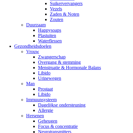
Suikervervangers
Vezels
Zaden & Noten
Zouten
Duurzaam
Happysoaps
Plastuiten
Waterflessen
Gezondheidsdoelen
Vrouw
Zwangerschap
Overgang & stemming
Menstruatie & Hormonale Balans
Libido
Urinewegen
Man
Prostaat
Libido
Immuunsysteem
Dagelijkse ondersteuning
Allergie
Hersenen
Geheugen
Focus & concentratie
Neurotransmitters