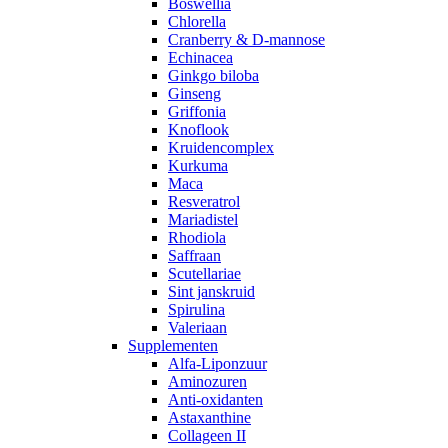
Boswellia
Chlorella
Cranberry & D-mannose
Echinacea
Ginkgo biloba
Ginseng
Griffonia
Knoflook
Kruidencomplex
Kurkuma
Maca
Resveratrol
Mariadistel
Rhodiola
Saffraan
Scutellariae
Sint janskruid
Spirulina
Valeriaan
Supplementen
Alfa-Liponzuur
Aminozuren
Anti-oxidanten
Astaxanthine
Collageen II