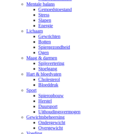
Mentale balans
Gemoedstoestand
Stress
Slapen
Energie
Lichaam
Gewrichten
Botten
Spiergezondheid
Ogen
Maag & darmen
Spijsvertering
Stoelgang
Hart & bloedvaten
Cholesterol
Bloeddruk
Sport
Spieropbouw
Herstel
Duursport
Uithoudingsvermogen
Gewichtsbeheersing
Ondergewicht
Overgewicht
Voeding