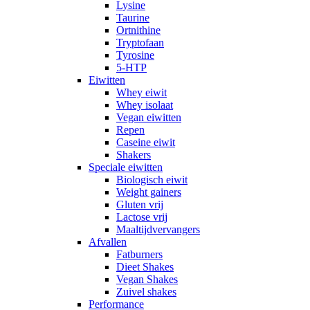
Lysine
Taurine
Ortnithine
Tryptofaan
Tyrosine
5-HTP
Eiwitten
Whey eiwit
Whey isolaat
Vegan eiwitten
Repen
Caseine eiwit
Shakers
Speciale eiwitten
Biologisch eiwit
Weight gainers
Gluten vrij
Lactose vrij
Maaltijdvervangers
Afvallen
Fatburners
Dieet Shakes
Vegan Shakes
Zuivel shakes
Performance