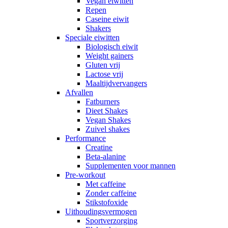
Vegan eiwitten
Repen
Caseine eiwit
Shakers
Speciale eiwitten
Biologisch eiwit
Weight gainers
Gluten vrij
Lactose vrij
Maaltijdvervangers
Afvallen
Fatburners
Dieet Shakes
Vegan Shakes
Zuivel shakes
Performance
Creatine
Beta-alanine
Supplementen voor mannen
Pre-workout
Met caffeine
Zonder caffeine
Stikstofoxide
Uithoudingsvermogen
Sportverzorging