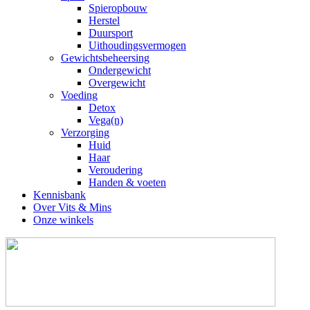
Spieropbouw
Herstel
Duursport
Uithoudingsvermogen
Gewichtsbeheersing
Ondergewicht
Overgewicht
Voeding
Detox
Vega(n)
Verzorging
Huid
Haar
Veroudering
Handen & voeten
Kennisbank
Over Vits & Mins
Onze winkels