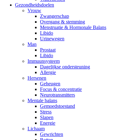
Gezondheidsdoelen
Vrouw
Zwangerschap
Overgang & stemming
Menstruatie & Hormonale Balans
Libido
Urinewegen
Man
Prostaat
Libido
Immuunsysteem
Dagelijkse ondersteuning
Allergie
Hersenen
Geheugen
Focus & concentratie
Neurotransmitters
Mentale balans
Gemoedstoestand
Stress
Slapen
Energie
Lichaam
Gewrichten
Botten