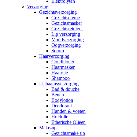
Elektrolyten
Verzorging
Gezichtsverzorging
Gezichtscreme
Gezichtsmasker
Gezichtsreiniger
Lip verzorging
Mondverzorging
Oogverzorging
Serum
Haarverzorging
Conditioner
Haarmasker
Haarolie
Shampoo
Lichaamsverzorging
Bad & douche
Benen
Bodylotion
Deodorant
Handen & voeten
Huidolie
Etherische Olieen
Make-up
Gezichtsmake-up