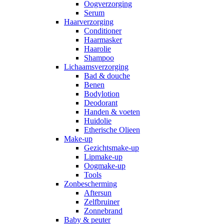
Oogverzorging
Serum
Haarverzorging
Conditioner
Haarmasker
Haarolie
Shampoo
Lichaamsverzorging
Bad & douche
Benen
Bodylotion
Deodorant
Handen & voeten
Huidolie
Etherische Olieen
Make-up
Gezichtsmake-up
Lipmake-up
Oogmake-up
Tools
Zonbescherming
Aftersun
Zelfbruiner
Zonnebrand
Baby & peuter