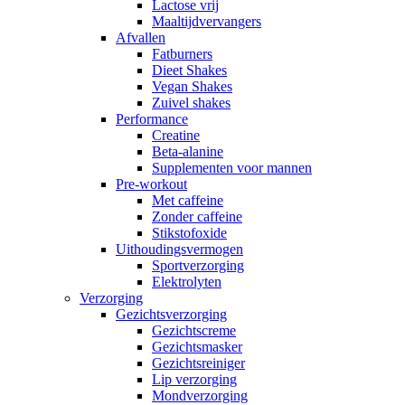
Lactose vrij
Maaltijdvervangers
Afvallen
Fatburners
Dieet Shakes
Vegan Shakes
Zuivel shakes
Performance
Creatine
Beta-alanine
Supplementen voor mannen
Pre-workout
Met caffeine
Zonder caffeine
Stikstofoxide
Uithoudingsvermogen
Sportverzorging
Elektrolyten
Verzorging
Gezichtsverzorging
Gezichtscreme
Gezichtsmasker
Gezichtsreiniger
Lip verzorging
Mondverzorging