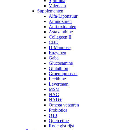
Spirulina
Valeriaan
Supplementen
Alfa-Liponzuur
Aminozuren
Anti-oxidanten
Astaxanthine
Collageen II
CBD
D-Mannose
Enzymen
Gaba
Glucosamine
Glutathion
Groenlipmossel
Lecithine
Levertraan
MSM
NAC
NAD+
Omega vetzuren
Probiotica
Q10
Quercetine
Rode gist rijst