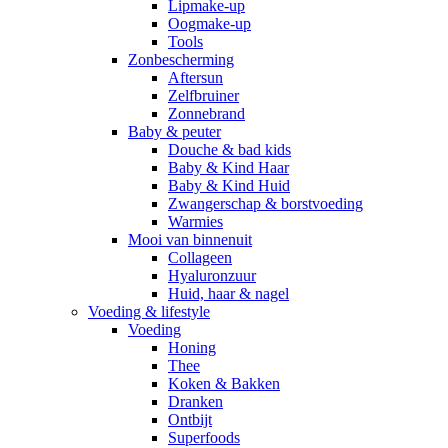
Lipmake-up
Oogmake-up
Tools
Zonbescherming
Aftersun
Zelfbruiner
Zonnebrand
Baby & peuter
Douche & bad kids
Baby & Kind Haar
Baby & Kind Huid
Zwangerschap & borstvoeding
Warmies
Mooi van binnenuit
Collageen
Hyaluronzuur
Huid, haar & nagel
Voeding & lifestyle
Voeding
Honing
Thee
Koken & Bakken
Dranken
Ontbijt
Superfoods