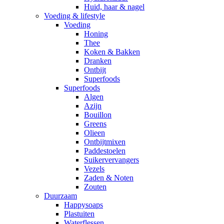
Huid, haar & nagel
Voeding & lifestyle
Voeding
Honing
Thee
Koken & Bakken
Dranken
Ontbijt
Superfoods
Superfoods
Algen
Azijn
Bouillon
Greens
Olieen
Ontbijtmixen
Paddestoelen
Suikervervangers
Vezels
Zaden & Noten
Zouten
Duurzaam
Happysoaps
Plastuiten
Waterflessen