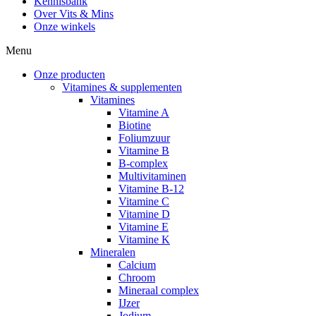
Kennisbank
Over Vits & Mins
Onze winkels
Menu
Onze producten
Vitamines & supplementen
Vitamines
Vitamine A
Biotine
Foliumzuur
Vitamine B
B-complex
Multivitaminen
Vitamine B-12
Vitamine C
Vitamine D
Vitamine E
Vitamine K
Mineralen
Calcium
Chroom
Mineraal complex
IJzer
Jodium