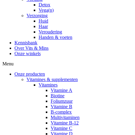
Detox
Vega(n)
Verzorging
Huid
Haar
Veroudering
Handen & voeten
Kennisbank
Over Vits & Mins
Onze winkels
Menu
Onze producten
Vitamines & supplementen
Vitamines
Vitamine A
Biotine
Foliumzuur
Vitamine B
B-complex
Multivitaminen
Vitamine B-12
Vitamine C
Vitamine D