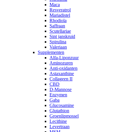
Maca
Resveratrol
Mariadistel
Rhodiola
Saffraan
Scutellariae
Sint janskruid
Spirulina
Valeriaan
Supplementen
Alfa-Liponzuur
Aminozuren
Anti-oxidanten
Astaxanthine
Collageen II
CBD
D-Mannose
Enzymen
Gaba
Glucosamine
Glutathion
Groenlipmossel
Lecithine
Levertraan
MSM