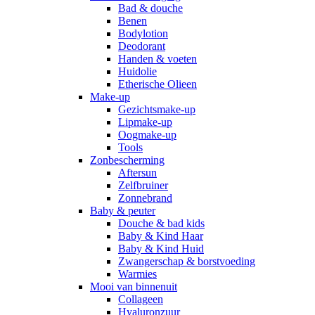
Bad & douche
Benen
Bodylotion
Deodorant
Handen & voeten
Huidolie
Etherische Olieen
Make-up
Gezichtsmake-up
Lipmake-up
Oogmake-up
Tools
Zonbescherming
Aftersun
Zelfbruiner
Zonnebrand
Baby & peuter
Douche & bad kids
Baby & Kind Haar
Baby & Kind Huid
Zwangerschap & borstvoeding
Warmies
Mooi van binnenuit
Collageen
Hyaluronzuur