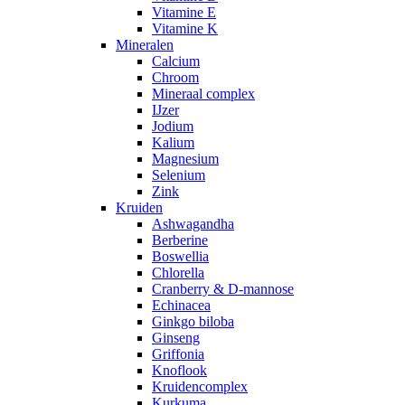
Vitamine E
Vitamine K
Mineralen
Calcium
Chroom
Mineraal complex
IJzer
Jodium
Kalium
Magnesium
Selenium
Zink
Kruiden
Ashwagandha
Berberine
Boswellia
Chlorella
Cranberry & D-mannose
Echinacea
Ginkgo biloba
Ginseng
Griffonia
Knoflook
Kruidencomplex
Kurkuma