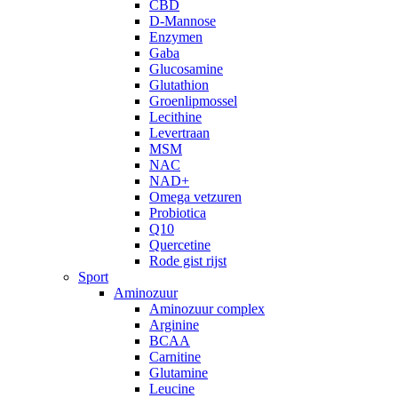
CBD
D-Mannose
Enzymen
Gaba
Glucosamine
Glutathion
Groenlipmossel
Lecithine
Levertraan
MSM
NAC
NAD+
Omega vetzuren
Probiotica
Q10
Quercetine
Rode gist rijst
Sport
Aminozuur
Aminozuur complex
Arginine
BCAA
Carnitine
Glutamine
Leucine