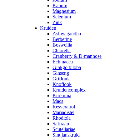
Kalium
Magnesium
Selenium
Zink
Kruiden
Ashwagandha
Berberine
Boswellia
Chlorella
Cranberry & D-mannose
Echinacea
Ginkgo biloba
Ginseng
Griffonia
Knoflook
Kruidencomplex
Kurkuma
Maca
Resveratrol
Mariadistel
Rhodiola
Saffraan
Scutellariae
Sint janskruid