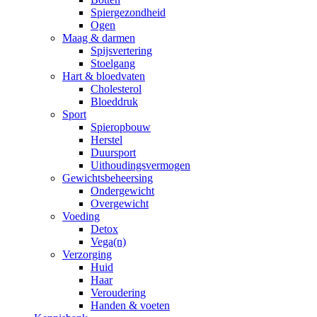
Spiergezondheid
Ogen
Maag & darmen
Spijsvertering
Stoelgang
Hart & bloedvaten
Cholesterol
Bloeddruk
Sport
Spieropbouw
Herstel
Duursport
Uithoudingsvermogen
Gewichtsbeheersing
Ondergewicht
Overgewicht
Voeding
Detox
Vega(n)
Verzorging
Huid
Haar
Veroudering
Handen & voeten