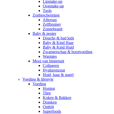
Lipmake-up
Oogmake-up
Tools
Zonbescherming
Aftersun
Zelfbruiner
Zonnebrand
Baby & peuter
Douche & bad kids
Baby & Kind Haar
Baby & Kind Huid
Zwangerschap & borstvoeding
Warmies
Mooi van binnenuit
Collageen
Hyaluronzuur
Huid, haar & nagel
Voeding & lifestyle
Voeding
Honing
Thee
Koken & Bakken
Dranken
Ontbijt
Superfoods