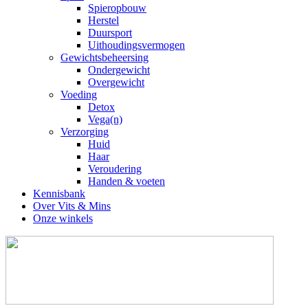
Spieropbouw
Herstel
Duursport
Uithoudingsvermogen
Gewichtsbeheersing
Ondergewicht
Overgewicht
Voeding
Detox
Vega(n)
Verzorging
Huid
Haar
Veroudering
Handen & voeten
Kennisbank
Over Vits & Mins
Onze winkels