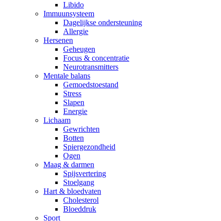
Libido
Immuunsysteem
Dagelijkse ondersteuning
Allergie
Hersenen
Geheugen
Focus & concentratie
Neurotransmitters
Mentale balans
Gemoedstoestand
Stress
Slapen
Energie
Lichaam
Gewrichten
Botten
Spiergezondheid
Ogen
Maag & darmen
Spijsvertering
Stoelgang
Hart & bloedvaten
Cholesterol
Bloeddruk
Sport