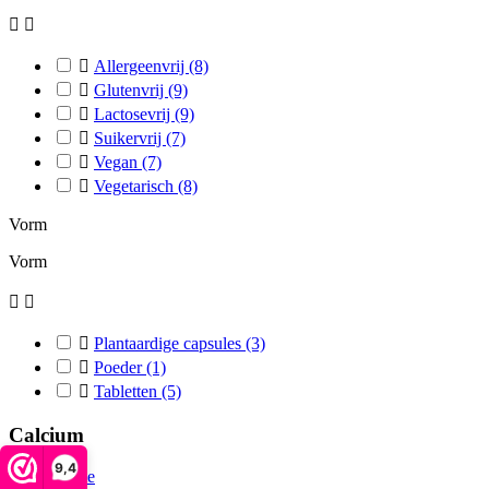



Allergeenvrij
(8)

Glutenvrij
(9)

Lactosevrij
(9)

Suikervrij
(7)

Vegan
(7)

Vegetarisch
(8)
Vorm
Vorm



Plantaardige capsules
(3)

Poeder
(1)

Tabletten
(5)
Calcium
9,4
Home