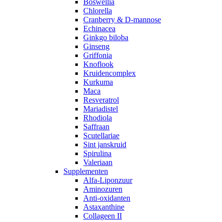
Boswellia
Chlorella
Cranberry & D-mannose
Echinacea
Ginkgo biloba
Ginseng
Griffonia
Knoflook
Kruidencomplex
Kurkuma
Maca
Resveratrol
Mariadistel
Rhodiola
Saffraan
Scutellariae
Sint janskruid
Spirulina
Valeriaan
Supplementen
Alfa-Liponzuur
Aminozuren
Anti-oxidanten
Astaxanthine
Collageen II