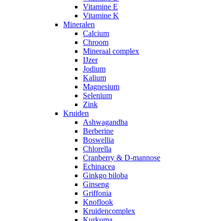
Vitamine E
Vitamine K
Mineralen
Calcium
Chroom
Mineraal complex
IJzer
Jodium
Kalium
Magnesium
Selenium
Zink
Kruiden
Ashwagandha
Berberine
Boswellia
Chlorella
Cranberry & D-mannose
Echinacea
Ginkgo biloba
Ginseng
Griffonia
Knoflook
Kruidencomplex
Kurkuma