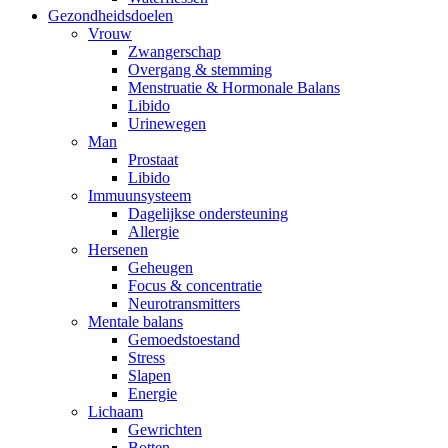
Gezondheidsdoelen
Vrouw
Zwangerschap
Overgang & stemming
Menstruatie & Hormonale Balans
Libido
Urinewegen
Man
Prostaat
Libido
Immuunsysteem
Dagelijkse ondersteuning
Allergie
Hersenen
Geheugen
Focus & concentratie
Neurotransmitters
Mentale balans
Gemoedstoestand
Stress
Slapen
Energie
Lichaam
Gewrichten
Botten