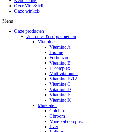
Kennisbank
Over Vits & Mins
Onze winkels
Menu
Onze producten
Vitamines & supplementen
Vitamines
Vitamine A
Biotine
Foliumzuur
Vitamine B
B-complex
Multivitaminen
Vitamine B-12
Vitamine C
Vitamine D
Vitamine E
Vitamine K
Mineralen
Calcium
Chroom
Mineraal complex
IJzer
Jodium