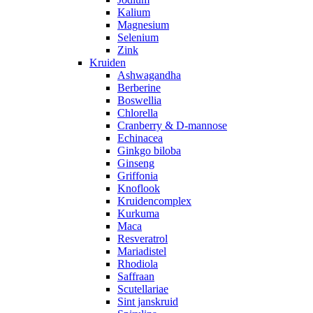
Kalium
Magnesium
Selenium
Zink
Kruiden
Ashwagandha
Berberine
Boswellia
Chlorella
Cranberry & D-mannose
Echinacea
Ginkgo biloba
Ginseng
Griffonia
Knoflook
Kruidencomplex
Kurkuma
Maca
Resveratrol
Mariadistel
Rhodiola
Saffraan
Scutellariae
Sint janskruid