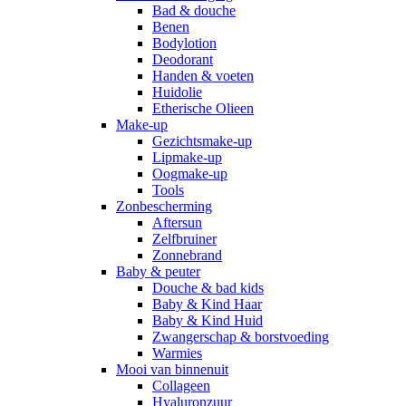
Bad & douche
Benen
Bodylotion
Deodorant
Handen & voeten
Huidolie
Etherische Olieen
Make-up
Gezichtsmake-up
Lipmake-up
Oogmake-up
Tools
Zonbescherming
Aftersun
Zelfbruiner
Zonnebrand
Baby & peuter
Douche & bad kids
Baby & Kind Haar
Baby & Kind Huid
Zwangerschap & borstvoeding
Warmies
Mooi van binnenuit
Collageen
Hyaluronzuur