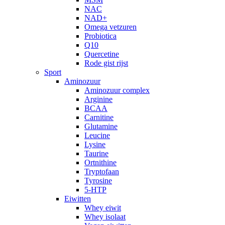
NAC
NAD+
Omega vetzuren
Probiotica
Q10
Quercetine
Rode gist rijst
Sport
Aminozuur
Aminozuur complex
Arginine
BCAA
Carnitine
Glutamine
Leucine
Lysine
Taurine
Ortnithine
Tryptofaan
Tyrosine
5-HTP
Eiwitten
Whey eiwit
Whey isolaat