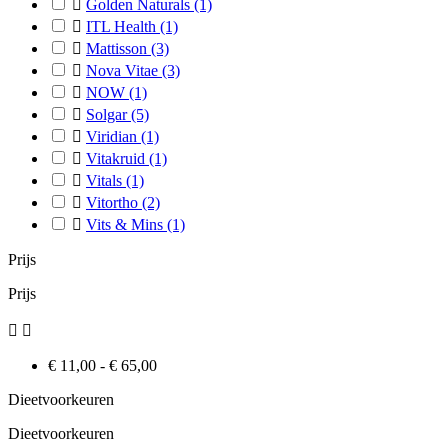

Golden Naturals
(1)

ITL Health
(1)

Mattisson
(3)

Nova Vitae
(3)

NOW
(1)

Solgar
(5)

Viridian
(1)

Vitakruid
(1)

Vitals
(1)

Vitortho
(2)

Vits & Mins
(1)
Prijs
Prijs


€ 11,00 - € 65,00
Dieetvoorkeuren
Dieetvoorkeuren