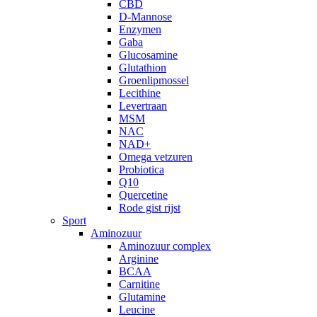
CBD
D-Mannose
Enzymen
Gaba
Glucosamine
Glutathion
Groenlipmossel
Lecithine
Levertraan
MSM
NAC
NAD+
Omega vetzuren
Probiotica
Q10
Quercetine
Rode gist rijst
Sport
Aminozuur
Aminozuur complex
Arginine
BCAA
Carnitine
Glutamine
Leucine