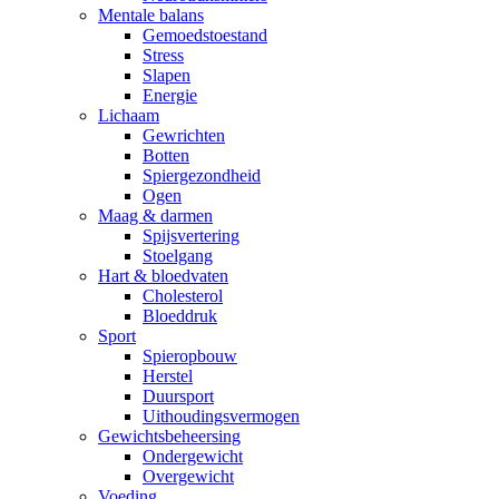
Mentale balans
Gemoedstoestand
Stress
Slapen
Energie
Lichaam
Gewrichten
Botten
Spiergezondheid
Ogen
Maag & darmen
Spijsvertering
Stoelgang
Hart & bloedvaten
Cholesterol
Bloeddruk
Sport
Spieropbouw
Herstel
Duursport
Uithoudingsvermogen
Gewichtsbeheersing
Ondergewicht
Overgewicht
Voeding