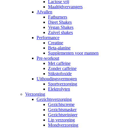
Lactose vrij
Maaltijdvervangers
Afvallen
Fatburners
Dieet Shakes
Vegan Shakes
Zuivel shakes
Performance
Creatine
Beta-alanine
Supplementen voor mannen
Pre-workout
Met caffeine
Zonder caffeine
Stikstofoxide
Uithoudingsvermogen
Sportverzorging
Elektrolyten
Verzorging
Gezichtsverzorging
Gezichtscreme
Gezichtsmasker
Gezichtsreiniger
Lip verzorging
Mondverzorging