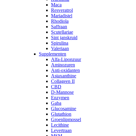
Maca
Resveratrol
Mariadistel
Rhodiola
Saffraan
Scutellariae
Sint janskruid
Spirulina
Valeriaan
Supplementen
Alfa-Liponzuur
Aminozuren
Anti-oxidanten
Astaxanthine
Collageen II
CBD
D-Mannose
Enzymen
Gaba
Glucosamine
Glutathion
Groenlipmossel
Lecithine
Levertraan
MSM