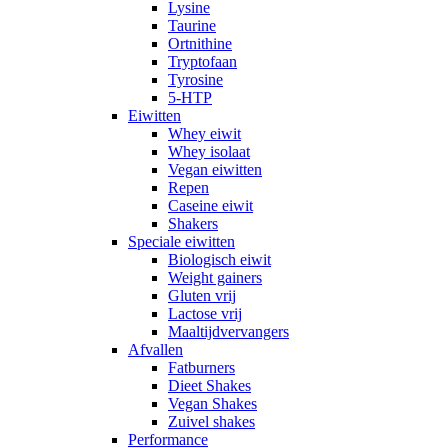
Lysine
Taurine
Ortnithine
Tryptofaan
Tyrosine
5-HTP
Eiwitten
Whey eiwit
Whey isolaat
Vegan eiwitten
Repen
Caseine eiwit
Shakers
Speciale eiwitten
Biologisch eiwit
Weight gainers
Gluten vrij
Lactose vrij
Maaltijdvervangers
Afvallen
Fatburners
Dieet Shakes
Vegan Shakes
Zuivel shakes
Performance