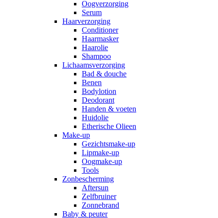
Oogverzorging
Serum
Haarverzorging
Conditioner
Haarmasker
Haarolie
Shampoo
Lichaamsverzorging
Bad & douche
Benen
Bodylotion
Deodorant
Handen & voeten
Huidolie
Etherische Olieen
Make-up
Gezichtsmake-up
Lipmake-up
Oogmake-up
Tools
Zonbescherming
Aftersun
Zelfbruiner
Zonnebrand
Baby & peuter