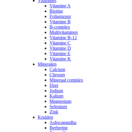
Vitamines
Vitamine A
Biotine
Foliumzuur
Vitamine B
B-complex
Multivitaminen
Vitamine B-12
Vitamine C
Vitamine D
Vitamine E
Vitamine K
Mineralen
Calcium
Chroom
Mineraal complex
IJzer
Jodium
Kalium
Magnesium
Selenium
Zink
Kruiden
Ashwagandha
Berberine