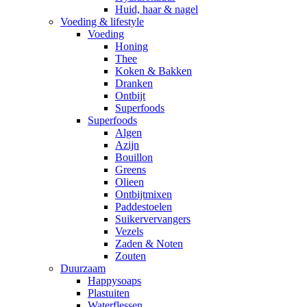
Huid, haar & nagel
Voeding & lifestyle
Voeding
Honing
Thee
Koken & Bakken
Dranken
Ontbijt
Superfoods
Superfoods
Algen
Azijn
Bouillon
Greens
Olieen
Ontbijtmixen
Paddestoelen
Suikervervangers
Vezels
Zaden & Noten
Zouten
Duurzaam
Happysoaps
Plastuiten
Waterflessen