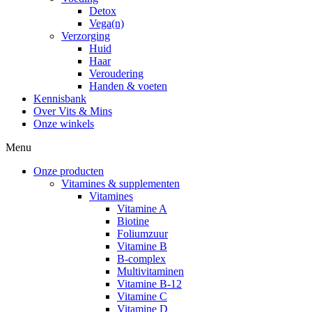
Detox
Vega(n)
Verzorging
Huid
Haar
Veroudering
Handen & voeten
Kennisbank
Over Vits & Mins
Onze winkels
Menu
Onze producten
Vitamines & supplementen
Vitamines
Vitamine A
Biotine
Foliumzuur
Vitamine B
B-complex
Multivitaminen
Vitamine B-12
Vitamine C
Vitamine D