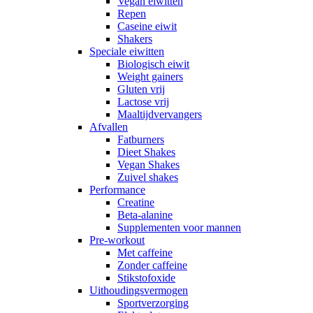
Vegan eiwitten
Repen
Caseine eiwit
Shakers
Speciale eiwitten
Biologisch eiwit
Weight gainers
Gluten vrij
Lactose vrij
Maaltijdvervangers
Afvallen
Fatburners
Dieet Shakes
Vegan Shakes
Zuivel shakes
Performance
Creatine
Beta-alanine
Supplementen voor mannen
Pre-workout
Met caffeine
Zonder caffeine
Stikstofoxide
Uithoudingsvermogen
Sportverzorging