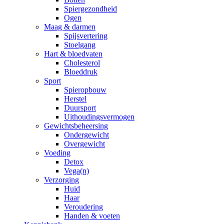
Spiergezondheid
Ogen
Maag & darmen
Spijsvertering
Stoelgang
Hart & bloedvaten
Cholesterol
Bloeddruk
Sport
Spieropbouw
Herstel
Duursport
Uithoudingsvermogen
Gewichtsbeheersing
Ondergewicht
Overgewicht
Voeding
Detox
Vega(n)
Verzorging
Huid
Haar
Veroudering
Handen & voeten