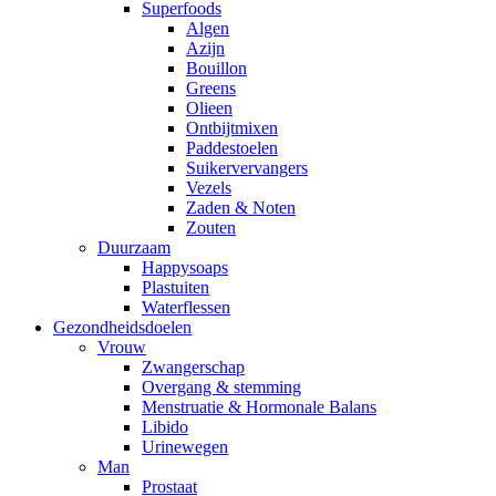
Superfoods
Algen
Azijn
Bouillon
Greens
Olieen
Ontbijtmixen
Paddestoelen
Suikervervangers
Vezels
Zaden & Noten
Zouten
Duurzaam
Happysoaps
Plastuiten
Waterflessen
Gezondheidsdoelen
Vrouw
Zwangerschap
Overgang & stemming
Menstruatie & Hormonale Balans
Libido
Urinewegen
Man
Prostaat