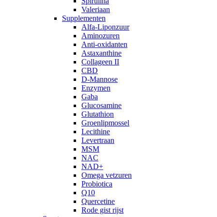
Spirulina
Valeriaan
Supplementen
Alfa-Liponzuur
Aminozuren
Anti-oxidanten
Astaxanthine
Collageen II
CBD
D-Mannose
Enzymen
Gaba
Glucosamine
Glutathion
Groenlipmossel
Lecithine
Levertraan
MSM
NAC
NAD+
Omega vetzuren
Probiotica
Q10
Quercetine
Rode gist rijst