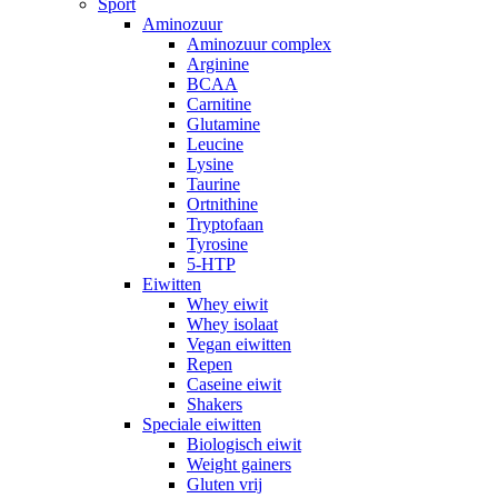
Sport
Aminozuur
Aminozuur complex
Arginine
BCAA
Carnitine
Glutamine
Leucine
Lysine
Taurine
Ortnithine
Tryptofaan
Tyrosine
5-HTP
Eiwitten
Whey eiwit
Whey isolaat
Vegan eiwitten
Repen
Caseine eiwit
Shakers
Speciale eiwitten
Biologisch eiwit
Weight gainers
Gluten vrij