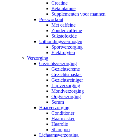
Creatine
Beta-alanine
Supplementen voor mannen
Pre-workout
Met caffeine
Zonder caffeine
Stikstofoxide
Uithoudingsvermogen
Sportverzorging
Elektrolyten
Verzorging
Gezichtsverzorging
Gezichtscreme
Gezichtsmasker
Gezichtsreiniger
Lip verzorging
Mondverzorging
Oogverzorging
Serum
Haarverzorging
Conditioner
Haarmasker
Haarolie
Shampoo
Lichaamsverzorging