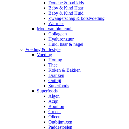
Douche & bad kids
Baby & Kind Haar
Baby & Kind Huid
Zwangerschap & borstvoeding
Warmies
Mooi van binnenuit
Collageen
Hyaluronzuur
Huid, haar & nagel
Voeding & lifestyle
Voeding
Honing
Thee
Koken & Bakken
Dranken
Ontbijt
Superfoods
Superfoods
Algen
Azijn
Bouillon
Greens
Olieen
Ontbijtmixen
Paddestoelen