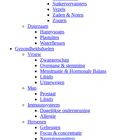
Suikervervangers
Vezels
Zaden & Noten
Zouten
Duurzaam
Happysoaps
Plastuiten
Waterflessen
Gezondheidsdoelen
Vrouw
Zwangerschap
Overgang & stemming
Menstruatie & Hormonale Balans
Libido
Urinewegen
Man
Prostaat
Libido
Immuunsysteem
Dagelijkse ondersteuning
Allergie
Hersenen
Geheugen
Focus & concentratie
Neurotransmitters