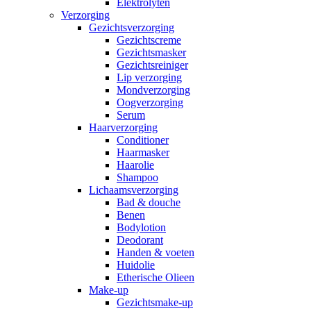
Elektrolyten
Verzorging
Gezichtsverzorging
Gezichtscreme
Gezichtsmasker
Gezichtsreiniger
Lip verzorging
Mondverzorging
Oogverzorging
Serum
Haarverzorging
Conditioner
Haarmasker
Haarolie
Shampoo
Lichaamsverzorging
Bad & douche
Benen
Bodylotion
Deodorant
Handen & voeten
Huidolie
Etherische Olieen
Make-up
Gezichtsmake-up