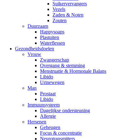
Suikervervangers
Vezels
Zaden & Noten
Zouten
Duurzaam
Happysoaps
Plastuiten
Waterflessen
Gezondheidsdoelen
Vrouw
Zwangerschap
Overgang & stemming
Menstruatie & Hormonale Balans
Libido
Urinewegen
Man
Prostaat
Libido
Immuunsysteem
Dagelijkse ondersteuning
Allergie
Hersenen
Geheugen
Focus & concentratie
Neurotransmitters