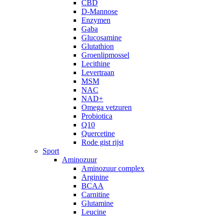
CBD
D-Mannose
Enzymen
Gaba
Glucosamine
Glutathion
Groenlipmossel
Lecithine
Levertraan
MSM
NAC
NAD+
Omega vetzuren
Probiotica
Q10
Quercetine
Rode gist rijst
Sport
Aminozuur
Aminozuur complex
Arginine
BCAA
Carnitine
Glutamine
Leucine