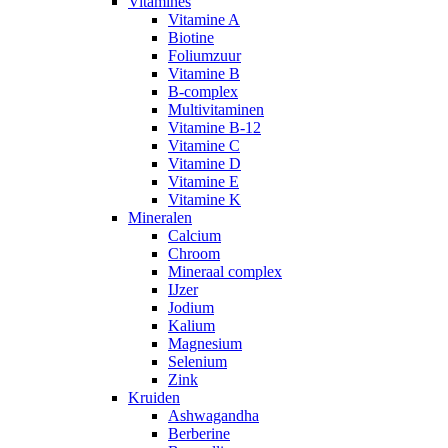
Vitamines
Vitamine A
Biotine
Foliumzuur
Vitamine B
B-complex
Multivitaminen
Vitamine B-12
Vitamine C
Vitamine D
Vitamine E
Vitamine K
Mineralen
Calcium
Chroom
Mineraal complex
IJzer
Jodium
Kalium
Magnesium
Selenium
Zink
Kruiden
Ashwagandha
Berberine