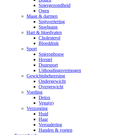
Spiergezondheid
Ogen
Maag & darmen
Spijsvertering
Stoelgang
Hart & bloedvaten
Cholesterol
Bloeddruk
Sport
Spieropbouw
Herstel
Duursport
Uithoudingsvermogen
Gewichtsbeheersing
Ondergewicht
Overgewicht
Voeding
Detox
Vega(n)
Verzorging
Huid
Haar
Veroudering
Handen & voeten