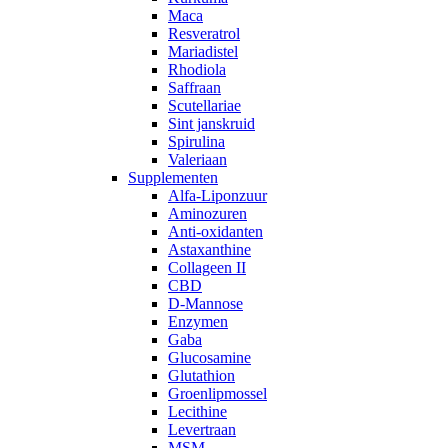
Maca
Resveratrol
Mariadistel
Rhodiola
Saffraan
Scutellariae
Sint janskruid
Spirulina
Valeriaan
Supplementen
Alfa-Liponzuur
Aminozuren
Anti-oxidanten
Astaxanthine
Collageen II
CBD
D-Mannose
Enzymen
Gaba
Glucosamine
Glutathion
Groenlipmossel
Lecithine
Levertraan
MSM