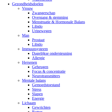
Gezondheidsdoelen
Vrouw
Zwangerschap
Overgang & stemming
Menstruatie & Hormonale Balans
Libido
Urinewegen
Man
Prostaat
Libido
Immuunsysteem
Dagelijkse ondersteuning
Allergie
Hersenen
Geheugen
Focus & concentratie
Neurotransmitters
Mentale balans
Gemoedstoestand
Stress
Slapen
Energie
Lichaam
Gewrichten
Botten