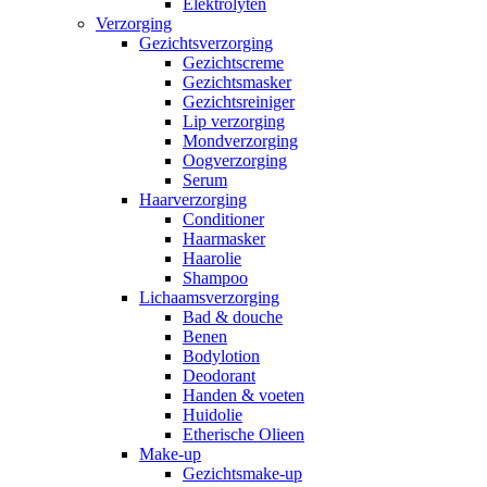
Elektrolyten
Verzorging
Gezichtsverzorging
Gezichtscreme
Gezichtsmasker
Gezichtsreiniger
Lip verzorging
Mondverzorging
Oogverzorging
Serum
Haarverzorging
Conditioner
Haarmasker
Haarolie
Shampoo
Lichaamsverzorging
Bad & douche
Benen
Bodylotion
Deodorant
Handen & voeten
Huidolie
Etherische Olieen
Make-up
Gezichtsmake-up