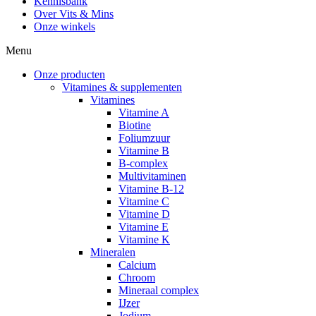
Kennisbank
Over Vits & Mins
Onze winkels
Menu
Onze producten
Vitamines & supplementen
Vitamines
Vitamine A
Biotine
Foliumzuur
Vitamine B
B-complex
Multivitaminen
Vitamine B-12
Vitamine C
Vitamine D
Vitamine E
Vitamine K
Mineralen
Calcium
Chroom
Mineraal complex
IJzer
Jodium