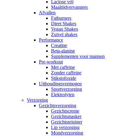
Lactose vrij
Maaltijdvervangers
Afvallen
Fatburners
Dieet Shakes
Vegan Shakes
Zuivel shakes
Performance
Creatine
Beta-alanine
Supplementen voor mannen
Pre-workout
Met caffeine
Zonder caffeine
Stikstofoxide
Uithoudingsvermogen
Sportverzorging
Elektrolyten
Verzorging
Gezichtsverzorging
Gezichtscreme
Gezichtsmasker
Gezichtsreiniger
Lip verzorging
Mondverzorging