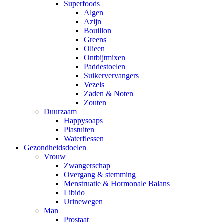
Superfoods
Algen
Azijn
Bouillon
Greens
Olieen
Ontbijtmixen
Paddestoelen
Suikervervangers
Vezels
Zaden & Noten
Zouten
Duurzaam
Happysoaps
Plastuiten
Waterflessen
Gezondheidsdoelen
Vrouw
Zwangerschap
Overgang & stemming
Menstruatie & Hormonale Balans
Libido
Urinewegen
Man
Prostaat