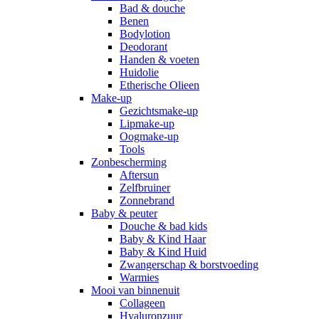
Bad & douche
Benen
Bodylotion
Deodorant
Handen & voeten
Huidolie
Etherische Olieen
Make-up
Gezichtsmake-up
Lipmake-up
Oogmake-up
Tools
Zonbescherming
Aftersun
Zelfbruiner
Zonnebrand
Baby & peuter
Douche & bad kids
Baby & Kind Haar
Baby & Kind Huid
Zwangerschap & borstvoeding
Warmies
Mooi van binnenuit
Collageen
Hyaluronzuur