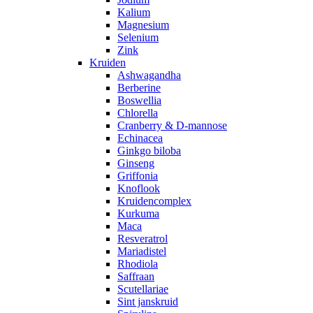
Kalium
Magnesium
Selenium
Zink
Kruiden
Ashwagandha
Berberine
Boswellia
Chlorella
Cranberry & D-mannose
Echinacea
Ginkgo biloba
Ginseng
Griffonia
Knoflook
Kruidencomplex
Kurkuma
Maca
Resveratrol
Mariadistel
Rhodiola
Saffraan
Scutellariae
Sint janskruid