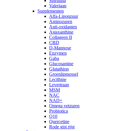
Spirulina
Valeriaan
Supplementen
Alfa-Liponzuur
Aminozuren
Anti-oxidanten
Astaxanthine
Collageen II
CBD
D-Mannose
Enzymen
Gaba
Glucosamine
Glutathion
Groenlipmossel
Lecithine
Levertraan
MSM
NAC
NAD+
Omega vetzuren
Probiotica
Q10
Quercetine
Rode gist rijst