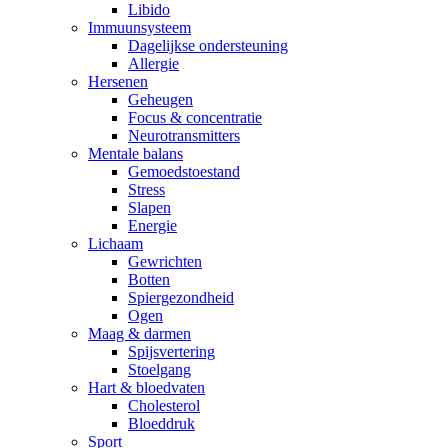
Libido
Immuunsysteem
Dagelijkse ondersteuning
Allergie
Hersenen
Geheugen
Focus & concentratie
Neurotransmitters
Mentale balans
Gemoedstoestand
Stress
Slapen
Energie
Lichaam
Gewrichten
Botten
Spiergezondheid
Ogen
Maag & darmen
Spijsvertering
Stoelgang
Hart & bloedvaten
Cholesterol
Bloeddruk
Sport