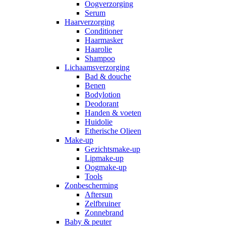
Oogverzorging
Serum
Haarverzorging
Conditioner
Haarmasker
Haarolie
Shampoo
Lichaamsverzorging
Bad & douche
Benen
Bodylotion
Deodorant
Handen & voeten
Huidolie
Etherische Olieen
Make-up
Gezichtsmake-up
Lipmake-up
Oogmake-up
Tools
Zonbescherming
Aftersun
Zelfbruiner
Zonnebrand
Baby & peuter