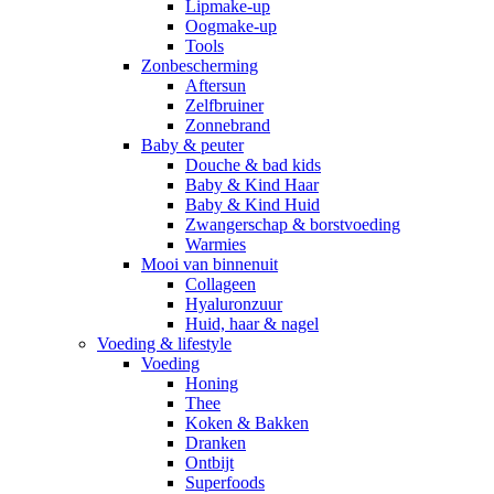
Lipmake-up
Oogmake-up
Tools
Zonbescherming
Aftersun
Zelfbruiner
Zonnebrand
Baby & peuter
Douche & bad kids
Baby & Kind Haar
Baby & Kind Huid
Zwangerschap & borstvoeding
Warmies
Mooi van binnenuit
Collageen
Hyaluronzuur
Huid, haar & nagel
Voeding & lifestyle
Voeding
Honing
Thee
Koken & Bakken
Dranken
Ontbijt
Superfoods