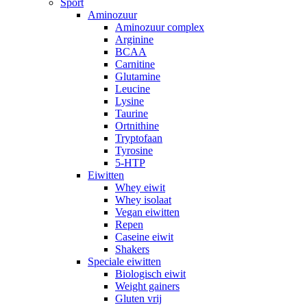
Sport
Aminozuur
Aminozuur complex
Arginine
BCAA
Carnitine
Glutamine
Leucine
Lysine
Taurine
Ortnithine
Tryptofaan
Tyrosine
5-HTP
Eiwitten
Whey eiwit
Whey isolaat
Vegan eiwitten
Repen
Caseine eiwit
Shakers
Speciale eiwitten
Biologisch eiwit
Weight gainers
Gluten vrij