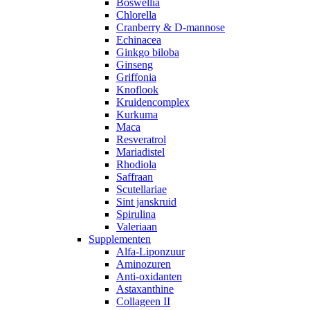
Boswellia
Chlorella
Cranberry & D-mannose
Echinacea
Ginkgo biloba
Ginseng
Griffonia
Knoflook
Kruidencomplex
Kurkuma
Maca
Resveratrol
Mariadistel
Rhodiola
Saffraan
Scutellariae
Sint janskruid
Spirulina
Valeriaan
Supplementen
Alfa-Liponzuur
Aminozuren
Anti-oxidanten
Astaxanthine
Collageen II