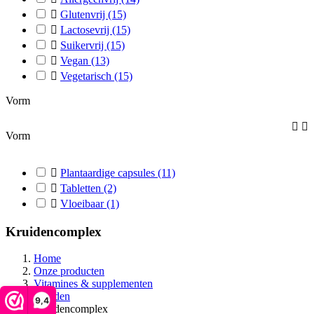

Glutenvrij
(15)

Lactosevrij
(15)

Suikervrij
(15)

Vegan
(13)

Vegetarisch
(15)
Vorm


Vorm

Plantaardige capsules
(11)

Tabletten
(2)

Vloeibaar
(1)
Kruidencomplex
Home
Onze producten
Vitamines & supplementen
Kruiden
9,4
Kruidencomplex