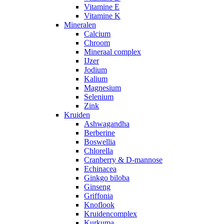
Vitamine E
Vitamine K
Mineralen
Calcium
Chroom
Mineraal complex
IJzer
Jodium
Kalium
Magnesium
Selenium
Zink
Kruiden
Ashwagandha
Berberine
Boswellia
Chlorella
Cranberry & D-mannose
Echinacea
Ginkgo biloba
Ginseng
Griffonia
Knoflook
Kruidencomplex
Kurkuma