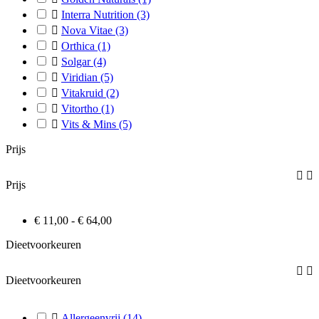

Interra Nutrition
(3)

Nova Vitae
(3)

Orthica
(1)

Solgar
(4)

Viridian
(5)

Vitakruid
(2)

Vitortho
(1)

Vits & Mins
(5)
Prijs


Prijs
€ 11,00 - € 64,00
Dieetvoorkeuren


Dieetvoorkeuren

Allergeenvrij
(14)