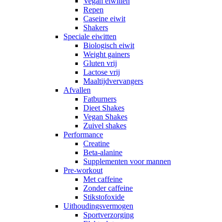
Vegan eiwitten
Repen
Caseine eiwit
Shakers
Speciale eiwitten
Biologisch eiwit
Weight gainers
Gluten vrij
Lactose vrij
Maaltijdvervangers
Afvallen
Fatburners
Dieet Shakes
Vegan Shakes
Zuivel shakes
Performance
Creatine
Beta-alanine
Supplementen voor mannen
Pre-workout
Met caffeine
Zonder caffeine
Stikstofoxide
Uithoudingsvermogen
Sportverzorging