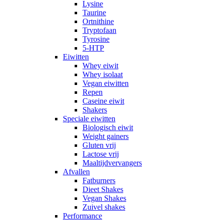
Lysine
Taurine
Ortnithine
Tryptofaan
Tyrosine
5-HTP
Eiwitten
Whey eiwit
Whey isolaat
Vegan eiwitten
Repen
Caseine eiwit
Shakers
Speciale eiwitten
Biologisch eiwit
Weight gainers
Gluten vrij
Lactose vrij
Maaltijdvervangers
Afvallen
Fatburners
Dieet Shakes
Vegan Shakes
Zuivel shakes
Performance