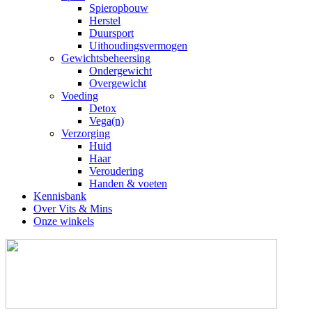
Spieropbouw
Herstel
Duursport
Uithoudingsvermogen
Gewichtsbeheersing
Ondergewicht
Overgewicht
Voeding
Detox
Vega(n)
Verzorging
Huid
Haar
Veroudering
Handen & voeten
Kennisbank
Over Vits & Mins
Onze winkels