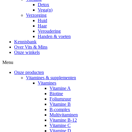
Detox
Vega(n)
Verzorging
Huid
Haar
Veroudering
Handen & voeten
Kennisbank
Over Vits & Mins
Onze winkels
Menu
Onze producten
Vitamines & supplementen
Vitamines
Vitamine A
Biotine
Foliumzuur
Vitamine B
B-complex
Multivitaminen
Vitamine B-12
Vitamine C
Vitamine D