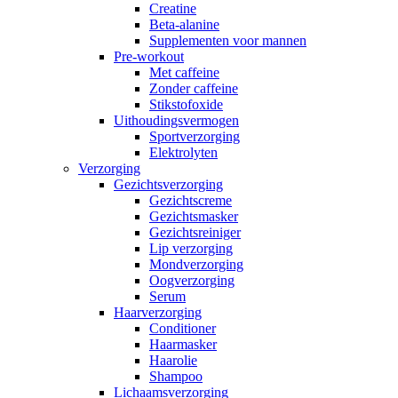
Creatine
Beta-alanine
Supplementen voor mannen
Pre-workout
Met caffeine
Zonder caffeine
Stikstofoxide
Uithoudingsvermogen
Sportverzorging
Elektrolyten
Verzorging
Gezichtsverzorging
Gezichtscreme
Gezichtsmasker
Gezichtsreiniger
Lip verzorging
Mondverzorging
Oogverzorging
Serum
Haarverzorging
Conditioner
Haarmasker
Haarolie
Shampoo
Lichaamsverzorging