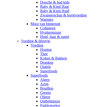
Douche & bad kids
Baby & Kind Haar
Baby & Kind Huid
Zwangerschap & borstvoeding
Warmies
Mooi van binnenuit
Collageen
Hyaluronzuur
Huid, haar & nagel
Voeding & lifestyle
Voeding
Honing
Thee
Koken & Bakken
Dranken
Ontbijt
Superfoods
Superfoods
Algen
Azijn
Bouillon
Greens
Olieen
Ontbijtmixen
Paddestoelen