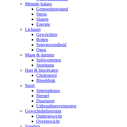
Mentale balans
Gemoedstoestand
Stress
Slapen
Energie
Lichaam
Gewrichten
Botten
Spiergezondheid
Ogen
Maag & darmen
Spijsvertering
Stoelgang
Hart & bloedvaten
Cholesterol
Bloeddruk
Sport
Spieropbouw
Herstel
Duursport
Uithoudingsvermogen
Gewichtsbeheersing
Ondergewicht
Overgewicht
Voeding