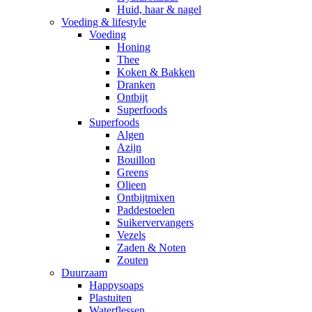
Huid, haar & nagel
Voeding & lifestyle
Voeding
Honing
Thee
Koken & Bakken
Dranken
Ontbijt
Superfoods
Superfoods
Algen
Azijn
Bouillon
Greens
Olieen
Ontbijtmixen
Paddestoelen
Suikervervangers
Vezels
Zaden & Noten
Zouten
Duurzaam
Happysoaps
Plastuiten
Waterflessen