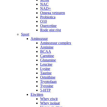
NAC
NAD+
Omega vetzuren
Probiotica
Q10
Quercetine
Rode gist rijst
Sport
Aminozuur
Aminozuur complex
Arginine
BCAA
Carnitine
Glutamine
Leucine
Lysine
Taurine
Ortnithine
Tryptofaan
Tyrosine
5-HTP
Eiwitten
Whey eiwit
Whey isolaat