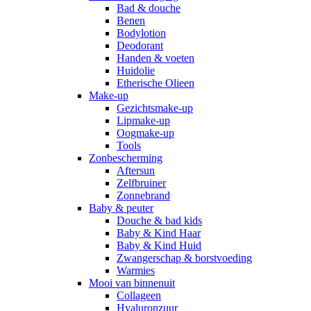
Bad & douche
Benen
Bodylotion
Deodorant
Handen & voeten
Huidolie
Etherische Olieen
Make-up
Gezichtsmake-up
Lipmake-up
Oogmake-up
Tools
Zonbescherming
Aftersun
Zelfbruiner
Zonnebrand
Baby & peuter
Douche & bad kids
Baby & Kind Haar
Baby & Kind Huid
Zwangerschap & borstvoeding
Warmies
Mooi van binnenuit
Collageen
Hyaluronzuur