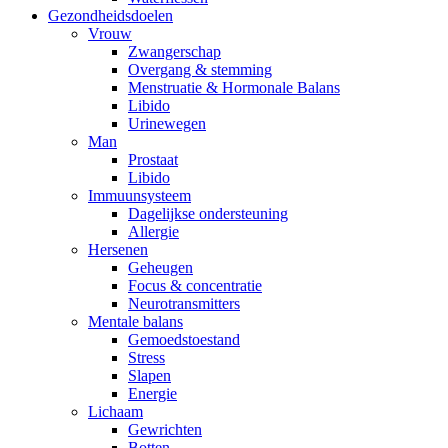
Gezondheidsdoelen
Vrouw
Zwangerschap
Overgang & stemming
Menstruatie & Hormonale Balans
Libido
Urinewegen
Man
Prostaat
Libido
Immuunsysteem
Dagelijkse ondersteuning
Allergie
Hersenen
Geheugen
Focus & concentratie
Neurotransmitters
Mentale balans
Gemoedstoestand
Stress
Slapen
Energie
Lichaam
Gewrichten
Botten