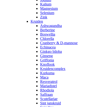
Kalium
Magnesium
Selenium
Zink
Kruiden
Ashwagandha
Berberine
Boswellia
Chlorella
Cranberry & D-mannose
Echinacea
Ginkgo biloba
Ginseng
Griffonia
Knoflook
Kruidencomplex
Kurkuma
Maca
Resveratrol
Mariadistel
Rhodiola
Saffraan
Scutellariae
Sint janskruid