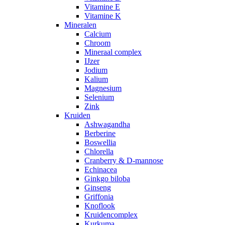
Vitamine E
Vitamine K
Mineralen
Calcium
Chroom
Mineraal complex
IJzer
Jodium
Kalium
Magnesium
Selenium
Zink
Kruiden
Ashwagandha
Berberine
Boswellia
Chlorella
Cranberry & D-mannose
Echinacea
Ginkgo biloba
Ginseng
Griffonia
Knoflook
Kruidencomplex
Kurkuma