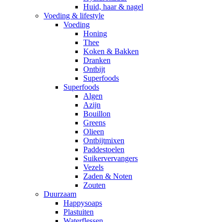
Huid, haar & nagel
Voeding & lifestyle
Voeding
Honing
Thee
Koken & Bakken
Dranken
Ontbijt
Superfoods
Superfoods
Algen
Azijn
Bouillon
Greens
Olieen
Ontbijtmixen
Paddestoelen
Suikervervangers
Vezels
Zaden & Noten
Zouten
Duurzaam
Happysoaps
Plastuiten
Waterflessen