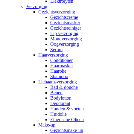
Elektrolyten
Verzorging
Gezichtsverzorging
Gezichtscreme
Gezichtsmasker
Gezichtsreiniger
Lip verzorging
Mondverzorging
Oogverzorging
Serum
Haarverzorging
Conditioner
Haarmasker
Haarolie
Shampoo
Lichaamsverzorging
Bad & douche
Benen
Bodylotion
Deodorant
Handen & voeten
Huidolie
Etherische Olieen
Make-up
Gezichtsmake-up