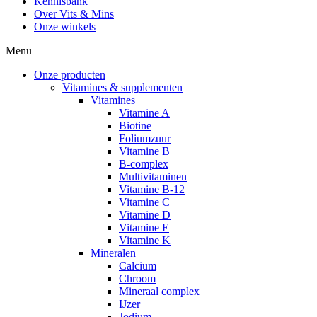
Kennisbank
Over Vits & Mins
Onze winkels
Menu
Onze producten
Vitamines & supplementen
Vitamines
Vitamine A
Biotine
Foliumzuur
Vitamine B
B-complex
Multivitaminen
Vitamine B-12
Vitamine C
Vitamine D
Vitamine E
Vitamine K
Mineralen
Calcium
Chroom
Mineraal complex
IJzer
Jodium