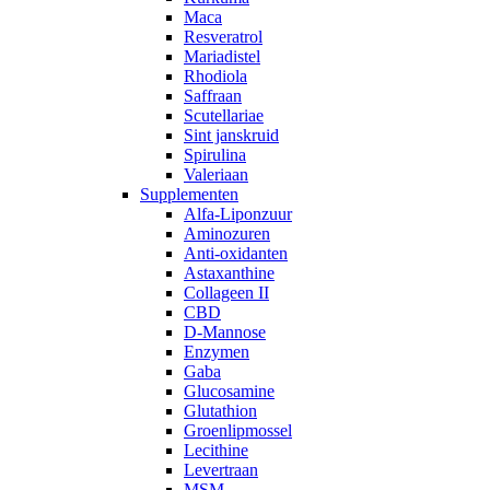
Maca
Resveratrol
Mariadistel
Rhodiola
Saffraan
Scutellariae
Sint janskruid
Spirulina
Valeriaan
Supplementen
Alfa-Liponzuur
Aminozuren
Anti-oxidanten
Astaxanthine
Collageen II
CBD
D-Mannose
Enzymen
Gaba
Glucosamine
Glutathion
Groenlipmossel
Lecithine
Levertraan
MSM