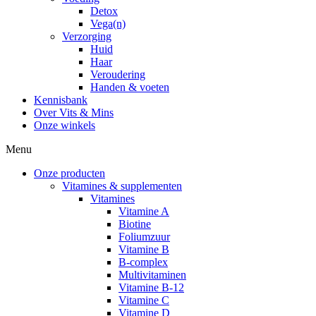
Detox
Vega(n)
Verzorging
Huid
Haar
Veroudering
Handen & voeten
Kennisbank
Over Vits & Mins
Onze winkels
Menu
Onze producten
Vitamines & supplementen
Vitamines
Vitamine A
Biotine
Foliumzuur
Vitamine B
B-complex
Multivitaminen
Vitamine B-12
Vitamine C
Vitamine D