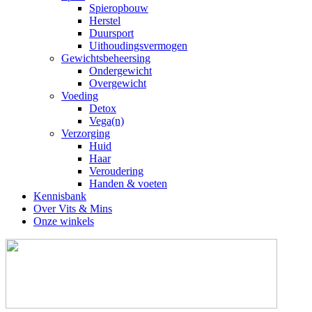
Spieropbouw
Herstel
Duursport
Uithoudingsvermogen
Gewichtsbeheersing
Ondergewicht
Overgewicht
Voeding
Detox
Vega(n)
Verzorging
Huid
Haar
Veroudering
Handen & voeten
Kennisbank
Over Vits & Mins
Onze winkels