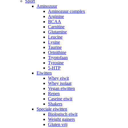
Sport
Aminozuur
Aminozuur complex
Arginine
BCAA
Carnitine
Glutamine
Leucine
Lysine
Taurine
Ortnithine
Tryptofaan
Tyrosine
5-HTP
Eiwitten
Whey eiwit
Whey isolaat
Vegan eiwitten
Repen
Caseine eiwit
Shakers
Speciale eiwitten
Biologisch eiwit
Weight gainers
Gluten vrij