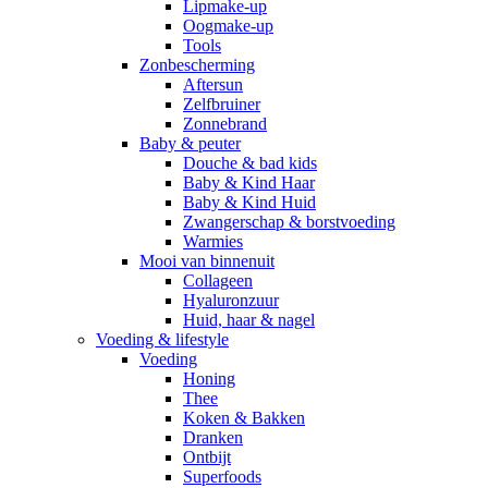
Lipmake-up
Oogmake-up
Tools
Zonbescherming
Aftersun
Zelfbruiner
Zonnebrand
Baby & peuter
Douche & bad kids
Baby & Kind Haar
Baby & Kind Huid
Zwangerschap & borstvoeding
Warmies
Mooi van binnenuit
Collageen
Hyaluronzuur
Huid, haar & nagel
Voeding & lifestyle
Voeding
Honing
Thee
Koken & Bakken
Dranken
Ontbijt
Superfoods