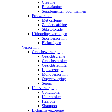
Creatine
Beta-alanine
Supplementen voor mannen
Pre-workout
Met caffeine
Zonder caffeine
Stikstofoxide
Uithoudingsvermogen
Sportverzorging
Elektrolyten
Verzorging
Gezichtsverzorging
Gezichtscreme
Gezichtsmasker
Gezichtsreiniger
Lip verzorging
Mondverzorging
Oogverzorging
Serum
Haarverzorging
Conditioner
Haarmasker
Haarolie
Shampoo
Lichaamsverzorging