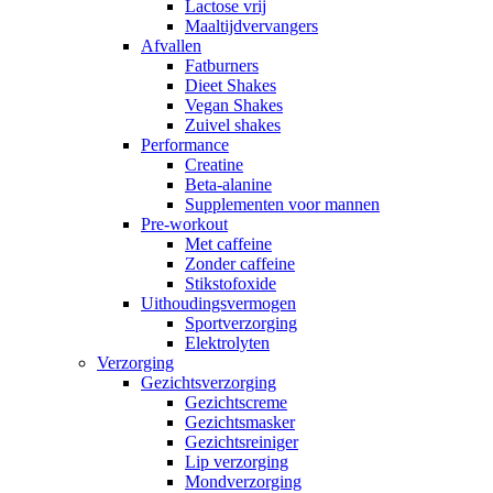
Lactose vrij
Maaltijdvervangers
Afvallen
Fatburners
Dieet Shakes
Vegan Shakes
Zuivel shakes
Performance
Creatine
Beta-alanine
Supplementen voor mannen
Pre-workout
Met caffeine
Zonder caffeine
Stikstofoxide
Uithoudingsvermogen
Sportverzorging
Elektrolyten
Verzorging
Gezichtsverzorging
Gezichtscreme
Gezichtsmasker
Gezichtsreiniger
Lip verzorging
Mondverzorging