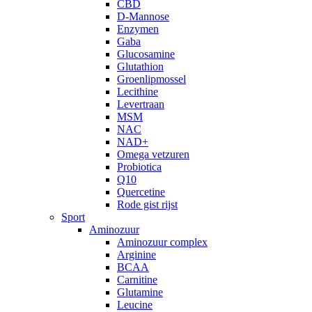
CBD
D-Mannose
Enzymen
Gaba
Glucosamine
Glutathion
Groenlipmossel
Lecithine
Levertraan
MSM
NAC
NAD+
Omega vetzuren
Probiotica
Q10
Quercetine
Rode gist rijst
Sport
Aminozuur
Aminozuur complex
Arginine
BCAA
Carnitine
Glutamine
Leucine