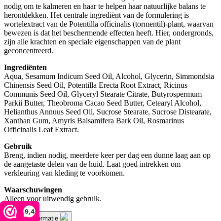
nodig om te kalmeren en haar te helpen haar natuurlijke balans te
herontdekken. Het centrale ingrediënt van de formulering is
wortelextract van de Potentilla officinalis (tormentil)-plant, waarvan
bewezen is dat het beschermende effecten heeft. Hier, ondergronds,
zijn alle krachten en speciale eigenschappen van de plant
geconcentreerd.
Ingrediënten
Aqua, Sesamum Indicum Seed Oil, Alcohol, Glycerin, Simmondsia
Chinensis Seed Oil, Potentilla Erecta Root Extract, Ricinus
Communis Seed Oil, Glyceryl Stearate Citrate, Butyrospermum
Parkii Butter, Theobroma Cacao Seed Butter, Cetearyl Alcohol,
Helianthus Annuus Seed Oil, Sucrose Stearate, Sucrose Distearate,
Xanthan Gum, Amyris Balsamifera Bark Oil, Rosmarinus
Officinalis Leaf Extract.
Gebruik
Breng, indien nodig, meerdere keer per dag een dunne laag aan op
de aangetaste delen van de huid. Laat goed intrekken om
verkleuring van kleding te voorkomen.
Waarschuwingen
Alleen voor uitwendig gebruik.
9,4
Productinformatie