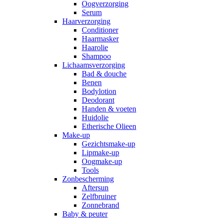
Oogverzorging
Serum
Haarverzorging
Conditioner
Haarmasker
Haarolie
Shampoo
Lichaamsverzorging
Bad & douche
Benen
Bodylotion
Deodorant
Handen & voeten
Huidolie
Etherische Olieen
Make-up
Gezichtsmake-up
Lipmake-up
Oogmake-up
Tools
Zonbescherming
Aftersun
Zelfbruiner
Zonnebrand
Baby & peuter