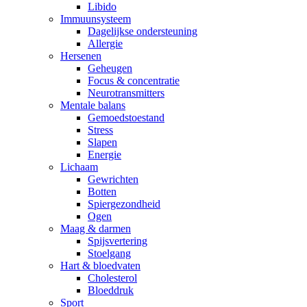
Libido
Immuunsysteem
Dagelijkse ondersteuning
Allergie
Hersenen
Geheugen
Focus & concentratie
Neurotransmitters
Mentale balans
Gemoedstoestand
Stress
Slapen
Energie
Lichaam
Gewrichten
Botten
Spiergezondheid
Ogen
Maag & darmen
Spijsvertering
Stoelgang
Hart & bloedvaten
Cholesterol
Bloeddruk
Sport