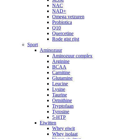
NAC
NAD+
Omega vetzuren
Probiotica
Q10
Quercetine
Rode gist rijst
Sport
Aminozuur
Aminozuur complex
Arginine
BCAA
Carnitine
Glutamine
Leucine
Lysine
Taurine
Ortnithine
Tryptofaan
Tyrosine
5-HTP
Eiwitten
Whey eiwit
Whey isolaat