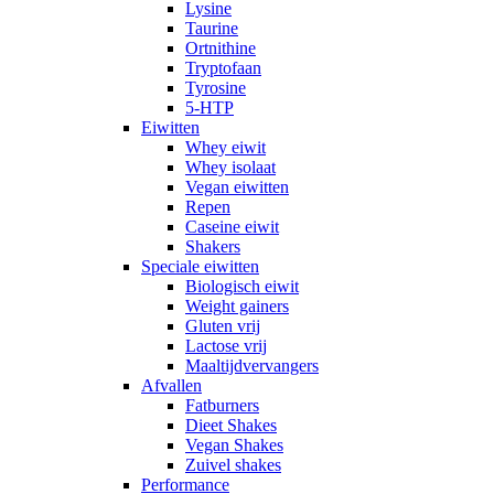
Lysine
Taurine
Ortnithine
Tryptofaan
Tyrosine
5-HTP
Eiwitten
Whey eiwit
Whey isolaat
Vegan eiwitten
Repen
Caseine eiwit
Shakers
Speciale eiwitten
Biologisch eiwit
Weight gainers
Gluten vrij
Lactose vrij
Maaltijdvervangers
Afvallen
Fatburners
Dieet Shakes
Vegan Shakes
Zuivel shakes
Performance