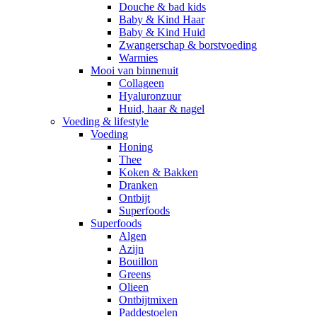
Douche & bad kids
Baby & Kind Haar
Baby & Kind Huid
Zwangerschap & borstvoeding
Warmies
Mooi van binnenuit
Collageen
Hyaluronzuur
Huid, haar & nagel
Voeding & lifestyle
Voeding
Honing
Thee
Koken & Bakken
Dranken
Ontbijt
Superfoods
Superfoods
Algen
Azijn
Bouillon
Greens
Olieen
Ontbijtmixen
Paddestoelen