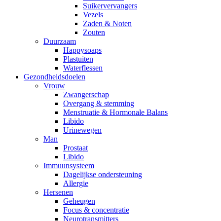
Suikervervangers
Vezels
Zaden & Noten
Zouten
Duurzaam
Happysoaps
Plastuiten
Waterflessen
Gezondheidsdoelen
Vrouw
Zwangerschap
Overgang & stemming
Menstruatie & Hormonale Balans
Libido
Urinewegen
Man
Prostaat
Libido
Immuunsysteem
Dagelijkse ondersteuning
Allergie
Hersenen
Geheugen
Focus & concentratie
Neurotransmitters