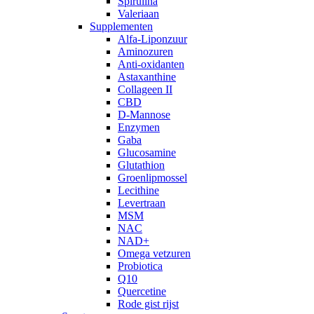
Spirulina
Valeriaan
Supplementen
Alfa-Liponzuur
Aminozuren
Anti-oxidanten
Astaxanthine
Collageen II
CBD
D-Mannose
Enzymen
Gaba
Glucosamine
Glutathion
Groenlipmossel
Lecithine
Levertraan
MSM
NAC
NAD+
Omega vetzuren
Probiotica
Q10
Quercetine
Rode gist rijst