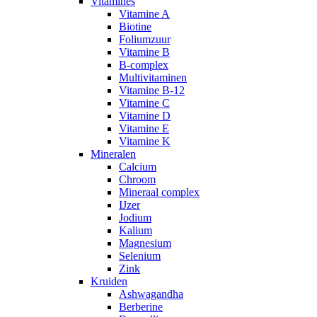
Vitamines
Vitamine A
Biotine
Foliumzuur
Vitamine B
B-complex
Multivitaminen
Vitamine B-12
Vitamine C
Vitamine D
Vitamine E
Vitamine K
Mineralen
Calcium
Chroom
Mineraal complex
IJzer
Jodium
Kalium
Magnesium
Selenium
Zink
Kruiden
Ashwagandha
Berberine