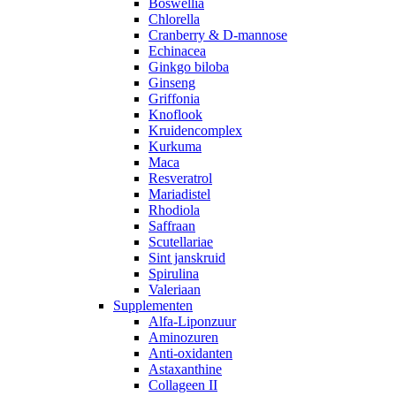
Boswellia
Chlorella
Cranberry & D-mannose
Echinacea
Ginkgo biloba
Ginseng
Griffonia
Knoflook
Kruidencomplex
Kurkuma
Maca
Resveratrol
Mariadistel
Rhodiola
Saffraan
Scutellariae
Sint janskruid
Spirulina
Valeriaan
Supplementen
Alfa-Liponzuur
Aminozuren
Anti-oxidanten
Astaxanthine
Collageen II