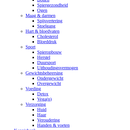
Spiergezondheid
Ogen
Maag & darmen
Spijsvertering
Stoelgang
Hart & bloedvaten
Cholesterol
Bloeddruk
Sport
Spieropbouw
Herstel
Duursport
Uithoudingsvermogen
Gewichtsbeheersing
Ondergewicht
Overgewicht
Voeding
Detox
Vega(n)
Verzorging
Huid
Haar
Veroudering
Handen & voeten