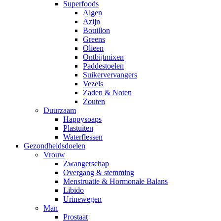
Superfoods
Algen
Azijn
Bouillon
Greens
Olieen
Ontbijtmixen
Paddestoelen
Suikervervangers
Vezels
Zaden & Noten
Zouten
Duurzaam
Happysoaps
Plastuiten
Waterflessen
Gezondheidsdoelen
Vrouw
Zwangerschap
Overgang & stemming
Menstruatie & Hormonale Balans
Libido
Urinewegen
Man
Prostaat