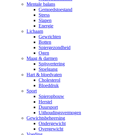
Mentale balans
Gemoedstoestand
Stress
Slapen
Energie
Lichaam
Gewrichten
Botten
Spiergezondheid
Ogen
Maag & darmen
Spijsvertering
Stoelgang
Hart & bloedvaten
Cholesterol
Bloeddruk
Sport
Spieropbouw
Herstel
Duursport
Uithoudingsvermogen
Gewichtsbeheersing
Ondergewicht
Overgewicht
Voeding