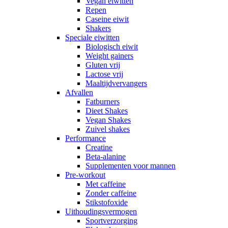
Vegan eiwitten
Repen
Caseine eiwit
Shakers
Speciale eiwitten
Biologisch eiwit
Weight gainers
Gluten vrij
Lactose vrij
Maaltijdvervangers
Afvallen
Fatburners
Dieet Shakes
Vegan Shakes
Zuivel shakes
Performance
Creatine
Beta-alanine
Supplementen voor mannen
Pre-workout
Met caffeine
Zonder caffeine
Stikstofoxide
Uithoudingsvermogen
Sportverzorging