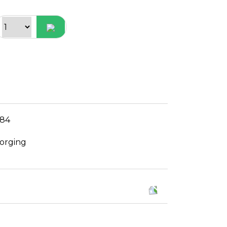
084
orging