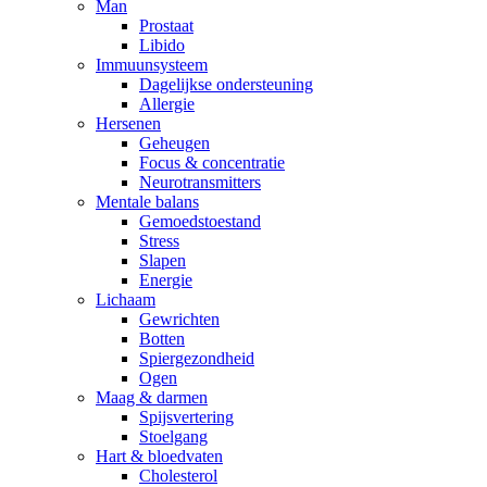
Man
Prostaat
Libido
Immuunsysteem
Dagelijkse ondersteuning
Allergie
Hersenen
Geheugen
Focus & concentratie
Neurotransmitters
Mentale balans
Gemoedstoestand
Stress
Slapen
Energie
Lichaam
Gewrichten
Botten
Spiergezondheid
Ogen
Maag & darmen
Spijsvertering
Stoelgang
Hart & bloedvaten
Cholesterol