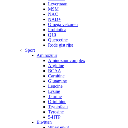
Levertraan
MSM
NAC
NAD+
Omega vetzuren
Probiotica
Q10
Quercetine
Rode gist rijst
Sport
Aminozuur
Aminozuur complex
Arginine
BCAA
Carnitine
Glutamine
Leucine
Lysine
Taurine
Ortnithine
Tryptofaan
Tyrosine
5-HTP
Eiwitten
Whey eiwit