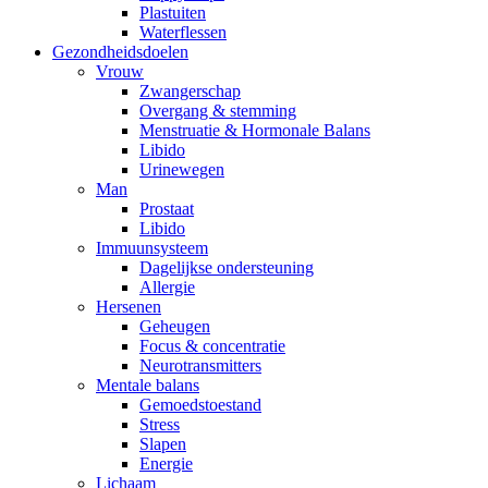
Plastuiten
Waterflessen
Gezondheidsdoelen
Vrouw
Zwangerschap
Overgang & stemming
Menstruatie & Hormonale Balans
Libido
Urinewegen
Man
Prostaat
Libido
Immuunsysteem
Dagelijkse ondersteuning
Allergie
Hersenen
Geheugen
Focus & concentratie
Neurotransmitters
Mentale balans
Gemoedstoestand
Stress
Slapen
Energie
Lichaam