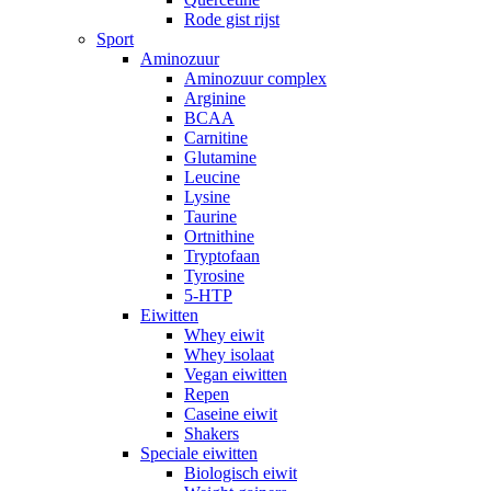
Rode gist rijst
Sport
Aminozuur
Aminozuur complex
Arginine
BCAA
Carnitine
Glutamine
Leucine
Lysine
Taurine
Ortnithine
Tryptofaan
Tyrosine
5-HTP
Eiwitten
Whey eiwit
Whey isolaat
Vegan eiwitten
Repen
Caseine eiwit
Shakers
Speciale eiwitten
Biologisch eiwit