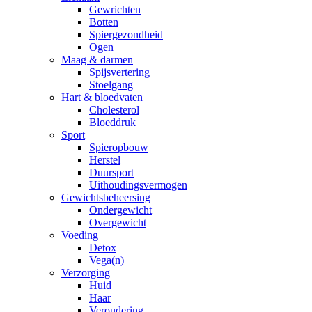
Gewrichten
Botten
Spiergezondheid
Ogen
Maag & darmen
Spijsvertering
Stoelgang
Hart & bloedvaten
Cholesterol
Bloeddruk
Sport
Spieropbouw
Herstel
Duursport
Uithoudingsvermogen
Gewichtsbeheersing
Ondergewicht
Overgewicht
Voeding
Detox
Vega(n)
Verzorging
Huid
Haar
Veroudering