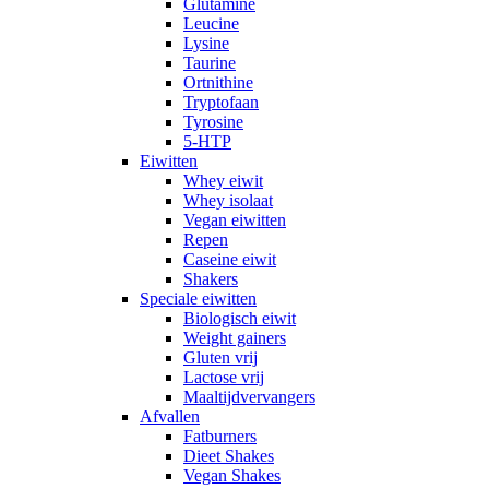
Glutamine
Leucine
Lysine
Taurine
Ortnithine
Tryptofaan
Tyrosine
5-HTP
Eiwitten
Whey eiwit
Whey isolaat
Vegan eiwitten
Repen
Caseine eiwit
Shakers
Speciale eiwitten
Biologisch eiwit
Weight gainers
Gluten vrij
Lactose vrij
Maaltijdvervangers
Afvallen
Fatburners
Dieet Shakes
Vegan Shakes