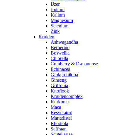
IJzer
Jodium
Kalium
Magnesium
Selenium
Zink
Kruiden
Ashwagandha
Berberine
Boswellia
Chlorella
Cranberry & D-mannose
Echinacea
Ginkgo biloba
Ginseng
Griffonia
Knoflook
Kruidencomplex
Kurkuma
Maca
Resveratrol
Mariadistel
Rhodiola
Saffraan
Scutellariae