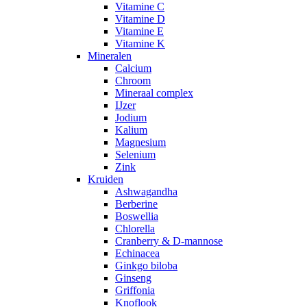
Vitamine C
Vitamine D
Vitamine E
Vitamine K
Mineralen
Calcium
Chroom
Mineraal complex
IJzer
Jodium
Kalium
Magnesium
Selenium
Zink
Kruiden
Ashwagandha
Berberine
Boswellia
Chlorella
Cranberry & D-mannose
Echinacea
Ginkgo biloba
Ginseng
Griffonia
Knoflook