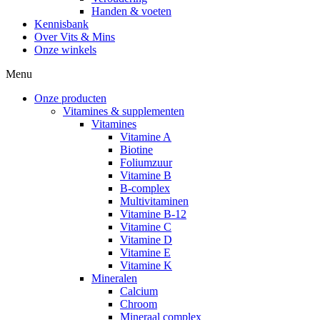
Handen & voeten
Kennisbank
Over Vits & Mins
Onze winkels
Menu
Onze producten
Vitamines & supplementen
Vitamines
Vitamine A
Biotine
Foliumzuur
Vitamine B
B-complex
Multivitaminen
Vitamine B-12
Vitamine C
Vitamine D
Vitamine E
Vitamine K
Mineralen
Calcium
Chroom
Mineraal complex