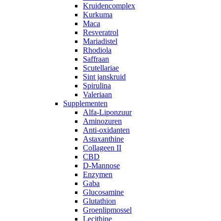
Kruidencomplex
Kurkuma
Maca
Resveratrol
Mariadistel
Rhodiola
Saffraan
Scutellariae
Sint janskruid
Spirulina
Valeriaan
Supplementen
Alfa-Liponzuur
Aminozuren
Anti-oxidanten
Astaxanthine
Collageen II
CBD
D-Mannose
Enzymen
Gaba
Glucosamine
Glutathion
Groenlipmossel
Lecithine