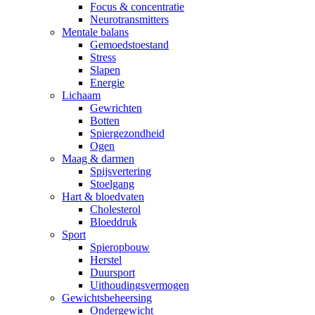
Focus & concentratie
Neurotransmitters
Mentale balans
Gemoedstoestand
Stress
Slapen
Energie
Lichaam
Gewrichten
Botten
Spiergezondheid
Ogen
Maag & darmen
Spijsvertering
Stoelgang
Hart & bloedvaten
Cholesterol
Bloeddruk
Sport
Spieropbouw
Herstel
Duursport
Uithoudingsvermogen
Gewichtsbeheersing
Ondergewicht