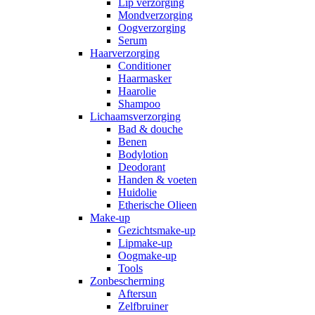
Lip verzorging
Mondverzorging
Oogverzorging
Serum
Haarverzorging
Conditioner
Haarmasker
Haarolie
Shampoo
Lichaamsverzorging
Bad & douche
Benen
Bodylotion
Deodorant
Handen & voeten
Huidolie
Etherische Olieen
Make-up
Gezichtsmake-up
Lipmake-up
Oogmake-up
Tools
Zonbescherming
Aftersun
Zelfbruiner