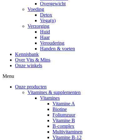
Overgewicht
Voeding
Detox
Vega(n)
Verzorging
Huid
Haar
Veroudering
Handen & voeten
Kennisbank
Over Vits & Mins
Onze winkels
Menu
Onze producten
Vitamines & supplementen
Vitamines
Vitamine A
Biotine
Foliumzuur
Vitamine B
B-complex
Multivitaminen
Vitamine B-12