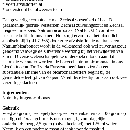
* voert afvalstoffen af
* ondersteunt het afweersysteem
Een geweldige combinatie met Zechsal voetenbad of bad. Bij
gezamenlijk gebruik versterken Zechsal zuiveringszout en Zechsal
magnesium elkaar. Natriumbicarbonaat (NaHCO3-) vormt een
basische buffer in ons bloed. Het zorgt ervoor dat het bloed licht
alkalisch blijft (pH 7.365) door zure afvalstoffen te neutraliseren.
Natriumbicarbonaat wordt in de volksmond ook wel zuiveringszout
genoemd vanwege de zuiverende werking bij het verwijderen van
zuren. Diverse wetenschappelijke onderzoeken tonen aan dat
naarmate we ouder worden, de hoeveel natriumbicarbonaat in ons
bloed afneemt. Dr. Lynda Frassetto heeft laten zien dat een
substantiële afname van de bicarbonaatbuffers begint bij de
gemiddelde leeftijd van 40 jaar. Vanaf deze leeftijd ontstaan ook veel
verzuringsklachten.
Ingrediënten
:
Natrii hydrogenocarbonas
Gebruik
Voeg 20 gram (1 eetlepel) toe op een voetenbad en ca. 100 gram op
een ligbad. Oraal gebruik is ook mogelijk, voor dagelijks
onderhoud: meng 2,5 gram (halve theelepel) met 125 ml water.
Neem ik op een nuchtere maag of vlak voor de maaltijd.