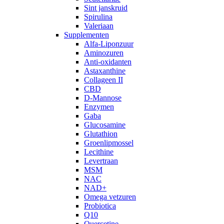
Sint janskruid
Spirulina
Valeriaan
Supplementen
Alfa-Liponzuur
Aminozuren
Anti-oxidanten
Astaxanthine
Collageen II
CBD
D-Mannose
Enzymen
Gaba
Glucosamine
Glutathion
Groenlipmossel
Lecithine
Levertraan
MSM
NAC
NAD+
Omega vetzuren
Probiotica
Q10
Quercetine