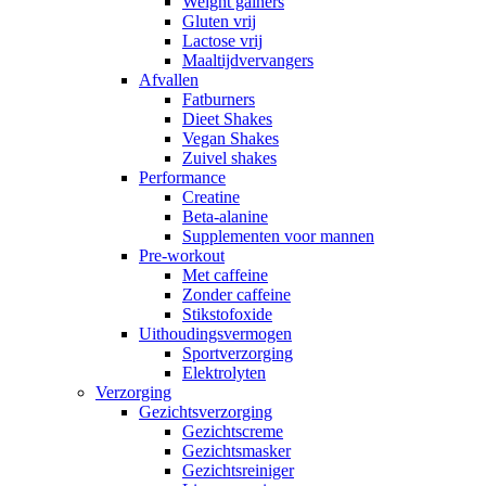
Weight gainers
Gluten vrij
Lactose vrij
Maaltijdvervangers
Afvallen
Fatburners
Dieet Shakes
Vegan Shakes
Zuivel shakes
Performance
Creatine
Beta-alanine
Supplementen voor mannen
Pre-workout
Met caffeine
Zonder caffeine
Stikstofoxide
Uithoudingsvermogen
Sportverzorging
Elektrolyten
Verzorging
Gezichtsverzorging
Gezichtscreme
Gezichtsmasker
Gezichtsreiniger