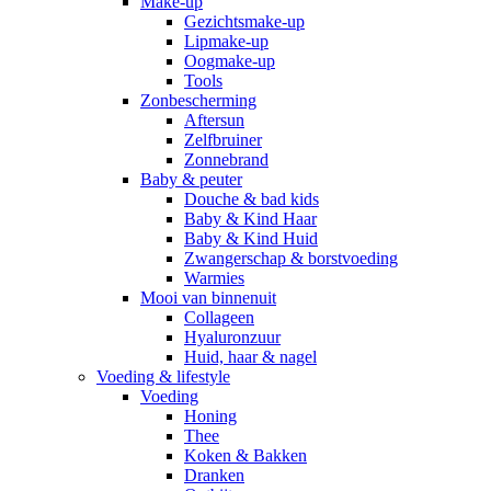
Make-up
Gezichtsmake-up
Lipmake-up
Oogmake-up
Tools
Zonbescherming
Aftersun
Zelfbruiner
Zonnebrand
Baby & peuter
Douche & bad kids
Baby & Kind Haar
Baby & Kind Huid
Zwangerschap & borstvoeding
Warmies
Mooi van binnenuit
Collageen
Hyaluronzuur
Huid, haar & nagel
Voeding & lifestyle
Voeding
Honing
Thee
Koken & Bakken
Dranken