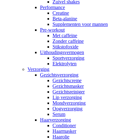
Zuivel shakes
Performance
Creatine
Beta-alanine
Supplementen voor mannen
Pre-workout
Met caffeine
Zonder caffeine
Stikstofoxide
Uithoudingsvermogen
Sportverzorging
Elektrolyten
Verzorging
Gezichtsverzorging
Gezichtscreme
Gezichtsmasker
Gezichtsreiniger
Lip verzorging
Mondverzorging
Oogverzorging
Serum
Haarverzorging
Conditioner
Haarmasker
Haarolie