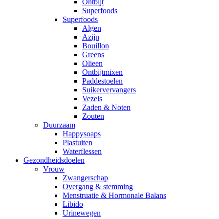
Ontbijt
Superfoods
Superfoods
Algen
Azijn
Bouillon
Greens
Olieen
Ontbijtmixen
Paddestoelen
Suikervervangers
Vezels
Zaden & Noten
Zouten
Duurzaam
Happysoaps
Plastuiten
Waterflessen
Gezondheidsdoelen
Vrouw
Zwangerschap
Overgang & stemming
Menstruatie & Hormonale Balans
Libido
Urinewegen