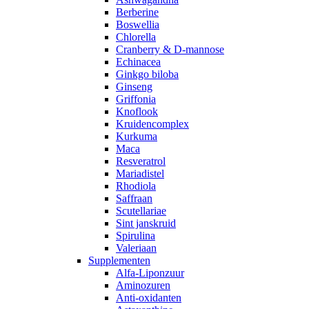
Berberine
Boswellia
Chlorella
Cranberry & D-mannose
Echinacea
Ginkgo biloba
Ginseng
Griffonia
Knoflook
Kruidencomplex
Kurkuma
Maca
Resveratrol
Mariadistel
Rhodiola
Saffraan
Scutellariae
Sint janskruid
Spirulina
Valeriaan
Supplementen
Alfa-Liponzuur
Aminozuren
Anti-oxidanten