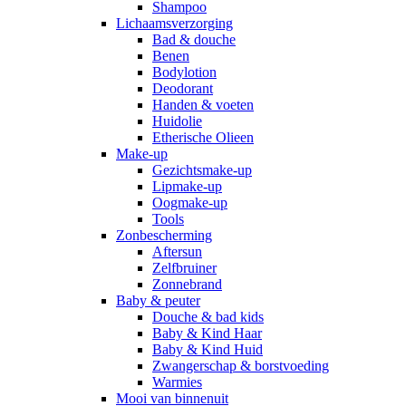
Shampoo
Lichaamsverzorging
Bad & douche
Benen
Bodylotion
Deodorant
Handen & voeten
Huidolie
Etherische Olieen
Make-up
Gezichtsmake-up
Lipmake-up
Oogmake-up
Tools
Zonbescherming
Aftersun
Zelfbruiner
Zonnebrand
Baby & peuter
Douche & bad kids
Baby & Kind Haar
Baby & Kind Huid
Zwangerschap & borstvoeding
Warmies
Mooi van binnenuit