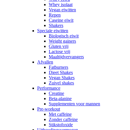
Whey isolaat
Vegan eiwitten
Repen
Caseine eiwit
Shakers
Speciale eiwitten
Biologisch eiwit
Weight gainers
Gluten vrij
Lactose vrij
Maaltijdvervangers
Afvallen
Fatburners
Dieet Shakes
Vegan Shakes
Zuivel shakes
Performance
Creatine
Beta-alanine
Supplementen voor mannen
Pre-workout
Met caffeine
Zonder caffeine
Stikstofoxide
Uithoudingsvermogen