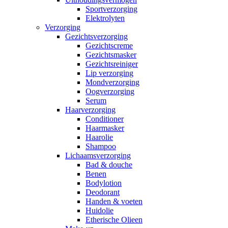
Sportverzorging
Elektrolyten
Verzorging
Gezichtsverzorging
Gezichtscreme
Gezichtsmasker
Gezichtsreiniger
Lip verzorging
Mondverzorging
Oogverzorging
Serum
Haarverzorging
Conditioner
Haarmasker
Haarolie
Shampoo
Lichaamsverzorging
Bad & douche
Benen
Bodylotion
Deodorant
Handen & voeten
Huidolie
Etherische Olieen