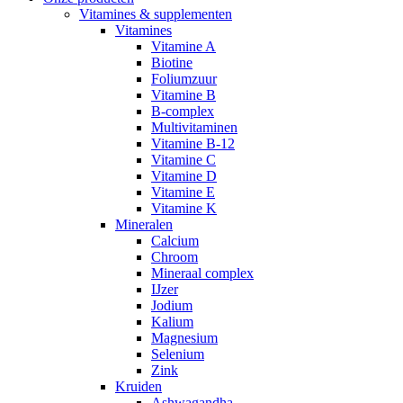
Vitamines & supplementen
Vitamines
Vitamine A
Biotine
Foliumzuur
Vitamine B
B-complex
Multivitaminen
Vitamine B-12
Vitamine C
Vitamine D
Vitamine E
Vitamine K
Mineralen
Calcium
Chroom
Mineraal complex
IJzer
Jodium
Kalium
Magnesium
Selenium
Zink
Kruiden
Ashwagandha