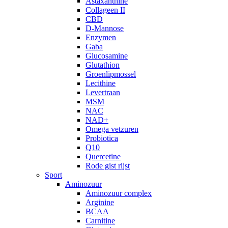
Astaxanthine
Collageen II
CBD
D-Mannose
Enzymen
Gaba
Glucosamine
Glutathion
Groenlipmossel
Lecithine
Levertraan
MSM
NAC
NAD+
Omega vetzuren
Probiotica
Q10
Quercetine
Rode gist rijst
Sport
Aminozuur
Aminozuur complex
Arginine
BCAA
Carnitine