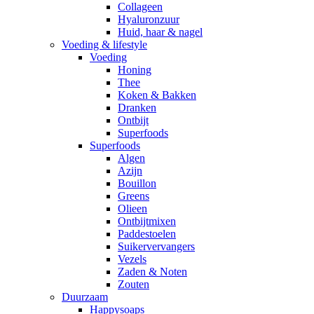
Collageen
Hyaluronzuur
Huid, haar & nagel
Voeding & lifestyle
Voeding
Honing
Thee
Koken & Bakken
Dranken
Ontbijt
Superfoods
Superfoods
Algen
Azijn
Bouillon
Greens
Olieen
Ontbijtmixen
Paddestoelen
Suikervervangers
Vezels
Zaden & Noten
Zouten
Duurzaam
Happysoaps