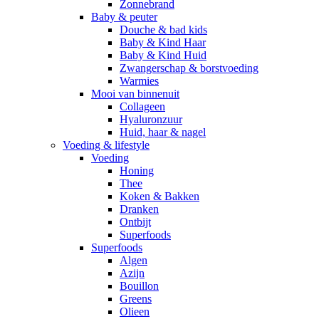
Zonnebrand
Baby & peuter
Douche & bad kids
Baby & Kind Haar
Baby & Kind Huid
Zwangerschap & borstvoeding
Warmies
Mooi van binnenuit
Collageen
Hyaluronzuur
Huid, haar & nagel
Voeding & lifestyle
Voeding
Honing
Thee
Koken & Bakken
Dranken
Ontbijt
Superfoods
Superfoods
Algen
Azijn
Bouillon
Greens
Olieen