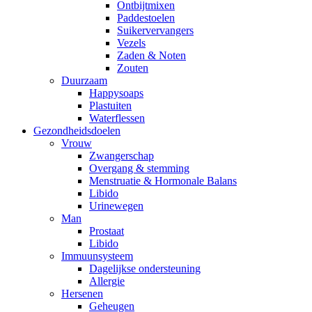
Ontbijtmixen
Paddestoelen
Suikervervangers
Vezels
Zaden & Noten
Zouten
Duurzaam
Happysoaps
Plastuiten
Waterflessen
Gezondheidsdoelen
Vrouw
Zwangerschap
Overgang & stemming
Menstruatie & Hormonale Balans
Libido
Urinewegen
Man
Prostaat
Libido
Immuunsysteem
Dagelijkse ondersteuning
Allergie
Hersenen
Geheugen