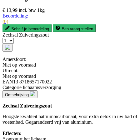
€ 13,99
incl. btw
1kg
Beoordeling:
(0)
Schrijf je beoordeling
Een vraag stellen
Zechsal Zuiveringszout
Amersfoort:
Niet op voorraad
Utrecht:
Niet op voorraad
EAN13
8718657170022
Categorie
lichaamsverzorging
Omschrijving
Zechsal Zuiveringszout
Hoogste kwaliteit natriumbicarbonaat, voor extra detox in uw bad of
voetenbad. Gegarandeerd vrij van aluminium.
Effecten:
* ontzuurt het lichaam