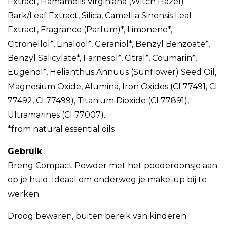
Extract, Hamamelis Virginiana (Witch Hazel)
Bark/Leaf Extract, Silica, Camellia Sinensis Leaf
Extract, Fragrance (Parfum)*, Limonene*,
Citronellol*, Linalool*, Geraniol*, Benzyl Benzoate*,
Benzyl Salicylate*, Farnesol*, Citral*, Coumarin*,
Eugenol*, Helianthus Annuus (Sunflower) Seed Oil,
Magnesium Oxide, Alumina, Iron Oxides (CI 77491, CI
77492, CI 77499), Titanium Dioxide (CI 77891),
Ultramarines (CI 77007).
*from natural essential oils
Gebruik
Breng Compact Powder met het poederdonsje aan
op je huid. Ideaal om onderweg je make-up bij te
werken.
Droog bewaren, buiten bereik van kinderen.