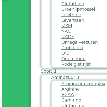
Glutathion
Groenlipmossel
Lecithine
Levertraan
MSM
NAC
NAD+
Omega vetzuren
Probiotica
Q10
Quercetine
Rode gist rijst
Sport
Aminozuur
Aminozuur complex
Arginine
BCAA
Carnitine
Glutamine