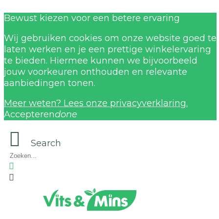
Bewust kiezen voor een betere ervaring
Wij gebruiken cookies om onze website goed te
laten werken en je een prettige winkelervaring
te bieden. Hiermee kunnen we bijvoorbeeld
jouw voorkeuren onthouden en relevante
aanbiedingen tonen.
Meer weten? Lees onze privacyverklaring.
Accepteren
done
Search