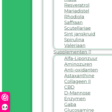
Resveratrol
Mariadistel
Rhodiola
Saffraan
Scutellariae
Sint janskruid
Spirulina
Valeriaan
Supplementen
Alfa-Liponzuur
Aminozuren
Anti-oxidanten
Astaxanthine
Collageen II
CBD
D-Mannose
Enzymen
Gaba
9,4
Glucosamine