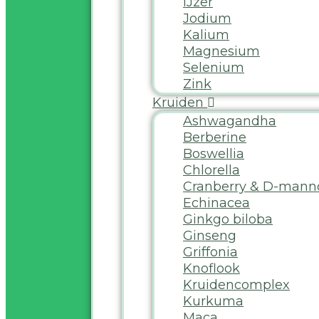
IJzer
Jodium
Kalium
Magnesium
Selenium
Zink
Kruiden
Ashwagandha
Berberine
Boswellia
Chlorella
Cranberry & D-mann
Echinacea
Ginkgo biloba
Ginseng
Griffonia
Knoflook
Kruidencomplex
Kurkuma
Maca