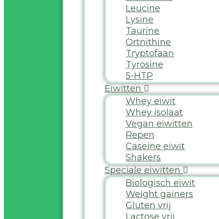
Leucine
Lysine
Taurine
Ortnithine
Tryptofaan
Tyrosine
5-HTP
Eiwitten
Whey eiwit
Whey isolaat
Vegan eiwitten
Repen
Caseine eiwit
Shakers
Speciale eiwitten
Biologisch eiwit
Weight gainers
Gluten vrij
Lactose vrij