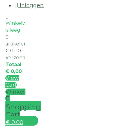
Inloggen
Winkelwagen
is leeg.
0
artikelen
€ 0,00
Verzending
Totaal
€ 0,00
View
Cart
Winkelwagen
Shopping
Cart
€ 0,00