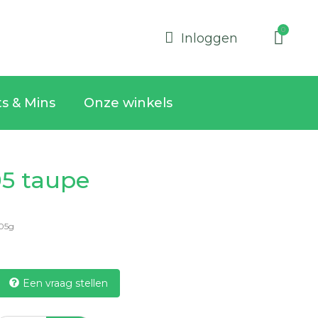
Inloggen
ts & Mins
Onze winkels
05 taupe
.05g
Een vraag stellen