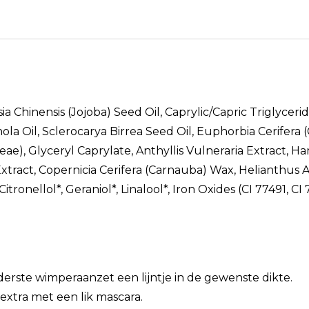
 Chinensis (Jojoba) Seed Oil, Caprylic/Capric Triglycer
a Oil, Sclerocarya Birrea Seed Oil, Euphorbia Cerifera (
), Glyceryl Caprylate, Anthyllis Vulneraria Extract, Ha
 Extract, Copernicia Cerifera (Carnauba) Wax, Helianthus
tronellol*, Geraniol*, Linalool*, Iron Oxides (CI 77491, CI
derste wimperaanzet een lijntje in de gewenste dikte.
xtra met een lik mascara.