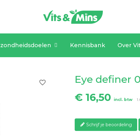
zondheidsdoelen
Kennisbank
Over Vi
Eye definer 
favorite_border
€ 16,50
incl. btw
1
Schrijf je beoordeling