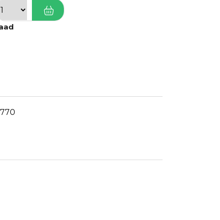
raad
770