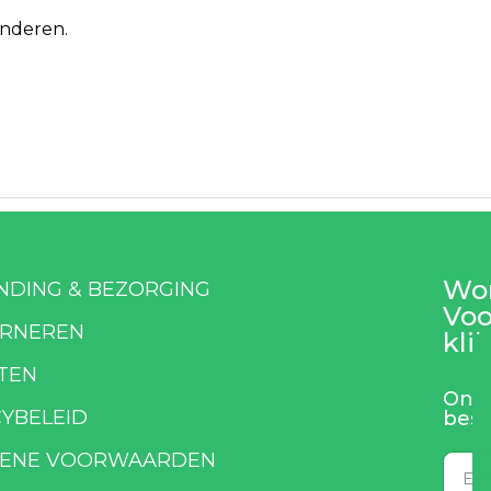
inderen.
Wor
NDING & BEZORGING
Voo
RNEREN
klik
TEN
Ontv
CYBELEID
best
ENE VOORWAARDEN