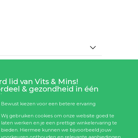
d lid van Vits & Mins!
rdeel & gezondheid in één
!
Bewust kiezen voor een betere ervaring
ang 10% korting bij de eerste
Wij gebruiken cookies om onze website goed te
elling!
laten werken en je een prettige winkelervaring te
bieden. Hiermee kunnen we bijvoorbeeld jouw
Verstuur
voorkeuren onthouden en relevante aanbiedingen