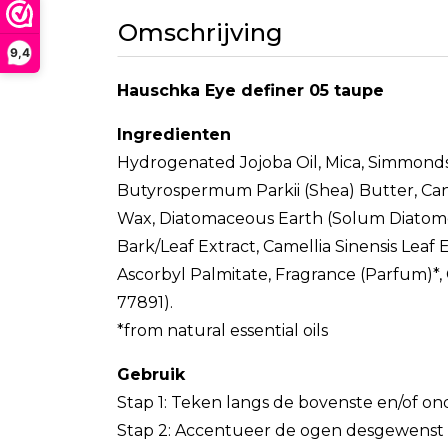
Omschrijving
9,4
Hauschka Eye definer 05 taupe
Ingredienten
Hydrogenated Jojoba Oil, Mica, Simmondsia
Butyrospermum Parkii (Shea) Butter, Canol
Wax, Diatomaceous Earth (Solum Diatomeae
Bark/Leaf Extract, Camellia Sinensis Leaf
Ascorbyl Palmitate, Fragrance (Parfum)*, Ci
77891).
*from natural essential oils
Gebruik
Stap 1: Teken langs de bovenste en/of on
Stap 2: Accentueer de ogen desgewenst e