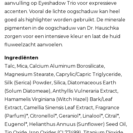
aanvulling op Eyeshadow Trio voor expressieve
accenten. Vooral de lichte oogschaduw kan heel
goed als highlighter worden gebruikt. De minerale
pigmenten in de oogschaduw van Dr. Hauschka
zorgen voor een intensieve kleur en laat de huid
fluweelzacht aanvoelen.
Ingrediënten
Talc, Mica, Calcium Aluminum Borosilicate,
Magnesium Stearate, Caprylic/Capric Triglyceride,
Silk (Serica) Powder, Silica, Diatomaceous Earth
(Solum Diatomeae), Anthyllis Vulneraria Extract,
Hamamelis Virginiana (Witch Hazel) Bark/Leaf
Extract, Camellia Sinensis Leaf Extract, Fragrance
(Parfum)*, Citronellol*, Geraniol*, Linalool*, Citral*,
Eugenol*, Helianthus Annuus (Sunflower) Seed Oil,
Tin Oxide, Iron Oxides (CI 77499), Titanium Dioxide