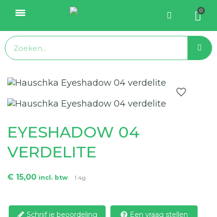
favorite_border
EYESHADOW 04
VERDELITE
€ 15,00
incl. btw
1.4g
Schrijf je beoordeling
Een vraag stellen