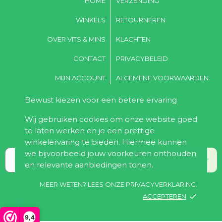
HOME
VERZENDING
WINKELS
RETOURNEREN
OVER VITS & MINS
KLACHTEN
CONTACT
PRIVACYBELEID
MIJN ACCOUNT
ALGEMENE VOORWAARDEN
Bewust kiezen voor een betere ervaring
Word lid van Vits & Mins,
Wij gebruiken cookies om onze website goed
voordeel & gezondheid in één klik!
te laten werken en je een prettige
Ontvang 10% korting bij de eerste bestelling!
winkelervaring te bieden. Hiermee kunnen
we bijvoorbeeld jouw voorkeuren onthouden
Abonneer
en relevante aanbiedingen tonen.
MEER WETEN? LEES ONZE PRIVACYVERKLARING.
ACCEPTEREN
done
9,4