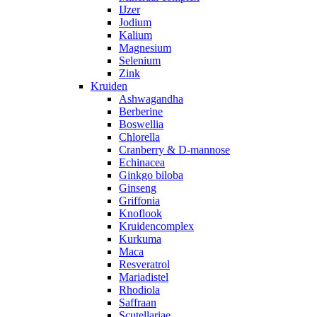
IJzer
Jodium
Kalium
Magnesium
Selenium
Zink
Kruiden
Ashwagandha
Berberine
Boswellia
Chlorella
Cranberry & D-mannose
Echinacea
Ginkgo biloba
Ginseng
Griffonia
Knoflook
Kruidencomplex
Kurkuma
Maca
Resveratrol
Mariadistel
Rhodiola
Saffraan
Scutellariae