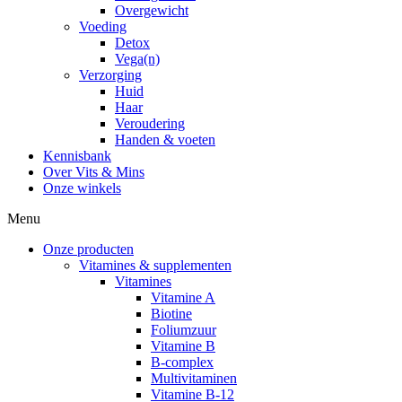
Overgewicht
Voeding
Detox
Vega(n)
Verzorging
Huid
Haar
Veroudering
Handen & voeten
Kennisbank
Over Vits & Mins
Onze winkels
Menu
Onze producten
Vitamines & supplementen
Vitamines
Vitamine A
Biotine
Foliumzuur
Vitamine B
B-complex
Multivitaminen
Vitamine B-12