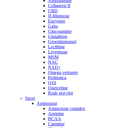
Astaxanthine
Collageen II
CBD
D-Mannose
Enzymen
Gaba
Glucosamine
Glutathion
Groenlipmossel
Lecithine
Levertraan
MSM
NAC
NAD+
Omega vetzuren
Probiotica
Q10
Quercetine
Rode gist rijst
Sport
Aminozuur
Aminozuur complex
Arginine
BCAA
Carnitine