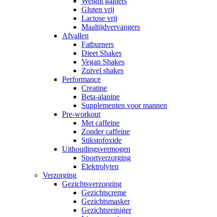
Weight gainers
Gluten vrij
Lactose vrij
Maaltijdvervangers
Afvallen
Fatburners
Dieet Shakes
Vegan Shakes
Zuivel shakes
Performance
Creatine
Beta-alanine
Supplementen voor mannen
Pre-workout
Met caffeine
Zonder caffeine
Stikstofoxide
Uithoudingsvermogen
Sportverzorging
Elektrolyten
Verzorging
Gezichtsverzorging
Gezichtscreme
Gezichtsmasker
Gezichtsreiniger