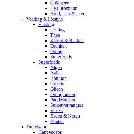
Collageen
Hyaluronzuur
Huid, haar & nagel
Voeding & lifestyle
Voeding
Honing
Thee
Koken & Bakken
Dranken
Ontbijt
Superfoods
Superfoods
Algen
Azijn
Bouillon
Greens
Olieen
Ontbijtmixen
Paddestoelen
Suikervervangers
Vezels
Zaden & Noten
Zouten
Duurzaam
Happysoaps