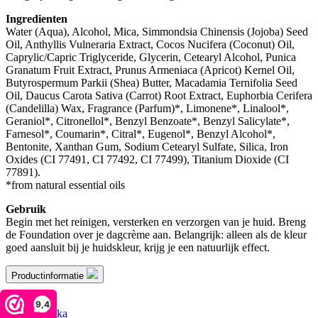
Ingredienten
Water (Aqua), Alcohol, Mica, Simmondsia Chinensis (Jojoba) Seed
Oil, Anthyllis Vulneraria Extract, Cocos Nucifera (Coconut) Oil,
Caprylic/Capric Triglyceride, Glycerin, Cetearyl Alcohol, Punica
Granatum Fruit Extract, Prunus Armeniaca (Apricot) Kernel Oil,
Butyrospermum Parkii (Shea) Butter, Macadamia Ternifolia Seed
Oil, Daucus Carota Sativa (Carrot) Root Extract, Euphorbia Cerifera
(Candelilla) Wax, Fragrance (Parfum)*, Limonene*, Linalool*,
Geraniol*, Citronellol*, Benzyl Benzoate*, Benzyl Salicylate*,
Farnesol*, Coumarin*, Citral*, Eugenol*, Benzyl Alcohol*,
Bentonite, Xanthan Gum, Sodium Cetearyl Sulfate, Silica, Iron
Oxides (CI 77491, CI 77492, CI 77499), Titanium Dioxide (CI
77891).
*from natural essential oils
Gebruik
Begin met het reinigen, versterken en verzorgen van je huid. Breng
de Foundation over je dagcrème aan. Belangrijk: alleen als de kleur
goed aansluit bij je huidskleur, krijg je een natuurlijk effect.
Productinformatie
merk
9,4
Dr. Hauschka