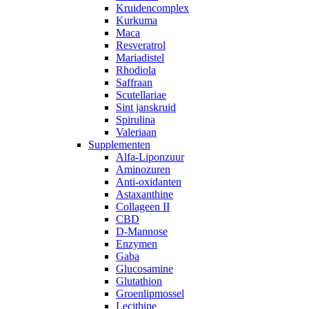
Kruidencomplex
Kurkuma
Maca
Resveratrol
Mariadistel
Rhodiola
Saffraan
Scutellariae
Sint janskruid
Spirulina
Valeriaan
Supplementen
Alfa-Liponzuur
Aminozuren
Anti-oxidanten
Astaxanthine
Collageen II
CBD
D-Mannose
Enzymen
Gaba
Glucosamine
Glutathion
Groenlipmossel
Lecithine