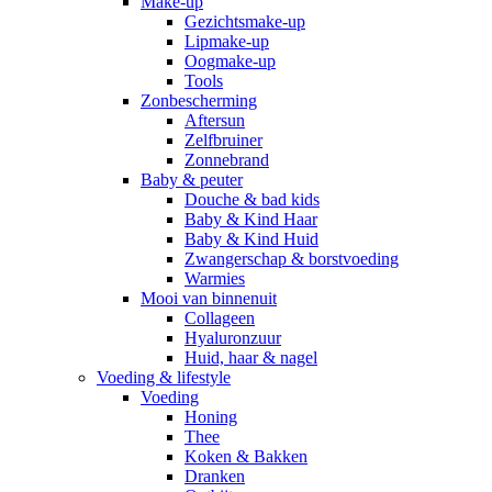
Make-up
Gezichtsmake-up
Lipmake-up
Oogmake-up
Tools
Zonbescherming
Aftersun
Zelfbruiner
Zonnebrand
Baby & peuter
Douche & bad kids
Baby & Kind Haar
Baby & Kind Huid
Zwangerschap & borstvoeding
Warmies
Mooi van binnenuit
Collageen
Hyaluronzuur
Huid, haar & nagel
Voeding & lifestyle
Voeding
Honing
Thee
Koken & Bakken
Dranken