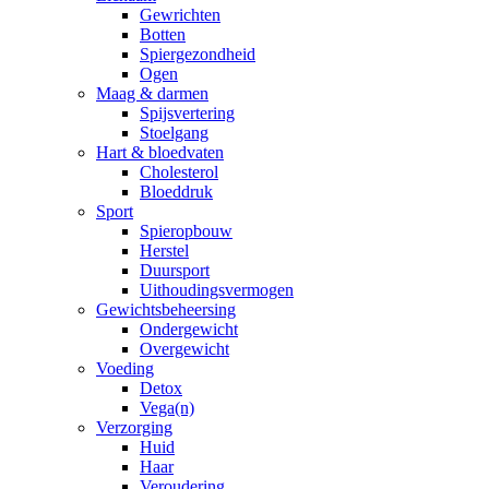
Gewrichten
Botten
Spiergezondheid
Ogen
Maag & darmen
Spijsvertering
Stoelgang
Hart & bloedvaten
Cholesterol
Bloeddruk
Sport
Spieropbouw
Herstel
Duursport
Uithoudingsvermogen
Gewichtsbeheersing
Ondergewicht
Overgewicht
Voeding
Detox
Vega(n)
Verzorging
Huid
Haar
Veroudering