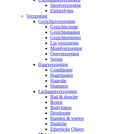
Sportverzorging
Elektrolyten
Verzorging
Gezichtsverzorging
Gezichtscreme
Gezichtsmasker
Gezichtsreiniger
Lip verzorging
Mondverzorging
Oogverzorging
Serum
Haarverzorging
Conditioner
Haarmasker
Haarolie
Shampoo
Lichaamsverzorging
Bad & douche
Benen
Bodylotion
Deodorant
Handen & voeten
Huidolie
Etherische Olieen