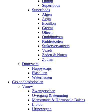
Ontbijt
Superfoods
Superfoods
Algen
Azijn
Bouillon
Greens
Olieen
Ontbijtmixen
Paddestoelen
Suikervervangers
Vezels
Zaden & Noten
Zouten
Duurzaam
Happysoaps
Plastuiten
Waterflessen
Gezondheidsdoelen
Vrouw
Zwangerschap
Overgang & stemming
Menstruatie & Hormonale Balans
Libido
Urinewegen