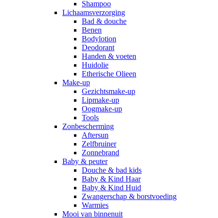
Shampoo
Lichaamsverzorging
Bad & douche
Benen
Bodylotion
Deodorant
Handen & voeten
Huidolie
Etherische Olieen
Make-up
Gezichtsmake-up
Lipmake-up
Oogmake-up
Tools
Zonbescherming
Aftersun
Zelfbruiner
Zonnebrand
Baby & peuter
Douche & bad kids
Baby & Kind Haar
Baby & Kind Huid
Zwangerschap & borstvoeding
Warmies
Mooi van binnenuit