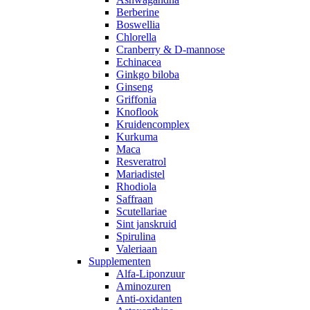
Berberine
Boswellia
Chlorella
Cranberry & D-mannose
Echinacea
Ginkgo biloba
Ginseng
Griffonia
Knoflook
Kruidencomplex
Kurkuma
Maca
Resveratrol
Mariadistel
Rhodiola
Saffraan
Scutellariae
Sint janskruid
Spirulina
Valeriaan
Supplementen
Alfa-Liponzuur
Aminozuren
Anti-oxidanten