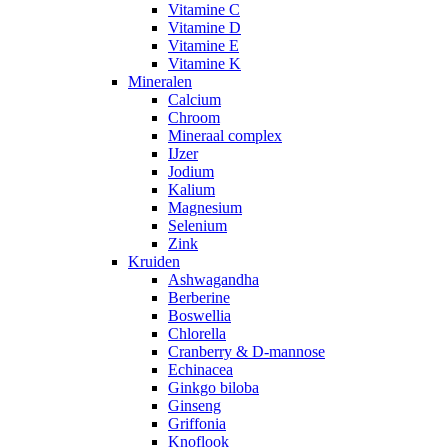
Vitamine C
Vitamine D
Vitamine E
Vitamine K
Mineralen
Calcium
Chroom
Mineraal complex
IJzer
Jodium
Kalium
Magnesium
Selenium
Zink
Kruiden
Ashwagandha
Berberine
Boswellia
Chlorella
Cranberry & D-mannose
Echinacea
Ginkgo biloba
Ginseng
Griffonia
Knoflook