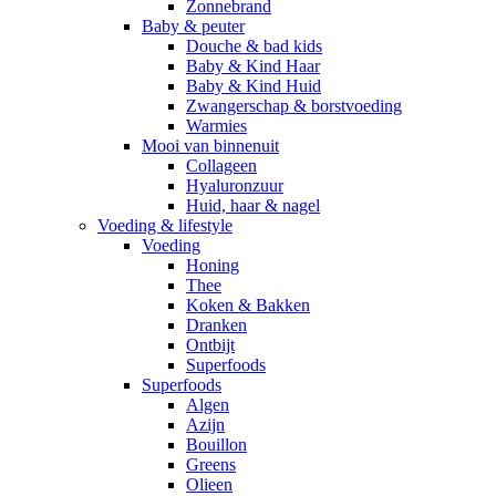
Zonnebrand
Baby & peuter
Douche & bad kids
Baby & Kind Haar
Baby & Kind Huid
Zwangerschap & borstvoeding
Warmies
Mooi van binnenuit
Collageen
Hyaluronzuur
Huid, haar & nagel
Voeding & lifestyle
Voeding
Honing
Thee
Koken & Bakken
Dranken
Ontbijt
Superfoods
Superfoods
Algen
Azijn
Bouillon
Greens
Olieen