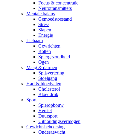
Focus & concentratie
Neurotransmitters
Mentale balans
Gemoedstoestand
Stress
Slapen
Energie
Lichaam
Gewrichten
Botten
Spiergezondheid
Ogen
Maag & darmen
Spijsvertering
Stoelgang
Hart & bloedvaten
Cholesterol
Bloeddruk
Sport
Spieropbouw
Herstel
Duursport
Uithoudingsvermogen
Gewichtsbeheersing
Ondergewicht