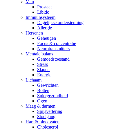
Man
Prostaat
Libido
Immuunsysteem
Dagelijkse ondersteuning
Allergie
Hersenen
Geheugen
Focus & concentratie
Neurotransmitters
Mentale balans
Gemoedstoestand
Stress
Slapen
Energie
Lichaam
Gewrichten
Botten
Spiergezondheid
Ogen
Maag & darmen
Spijsvertering
Stoelgang
Hart & bloedvaten
Cholesterol