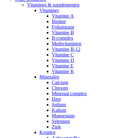
Vitamines & supplementen
Vitamines
Vitamine A
Biotine
Foliumzuur
Vitamine B
B-complex
Multivitaminen
Vitamine B-12
Vitamine C
Vitamine D
Vitamine E
Vitamine K
Mineralen
Calcium
Chroom
Mineraal complex
IJzer
Jodium
Kalium
Magnesium
Selenium
Zink
Kruiden
Ashwagandha