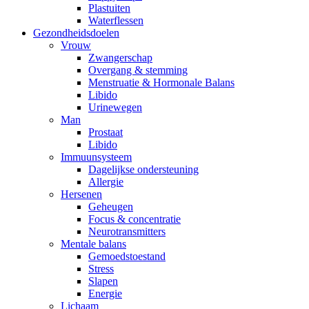
Plastuiten
Waterflessen
Gezondheidsdoelen
Vrouw
Zwangerschap
Overgang & stemming
Menstruatie & Hormonale Balans
Libido
Urinewegen
Man
Prostaat
Libido
Immuunsysteem
Dagelijkse ondersteuning
Allergie
Hersenen
Geheugen
Focus & concentratie
Neurotransmitters
Mentale balans
Gemoedstoestand
Stress
Slapen
Energie
Lichaam