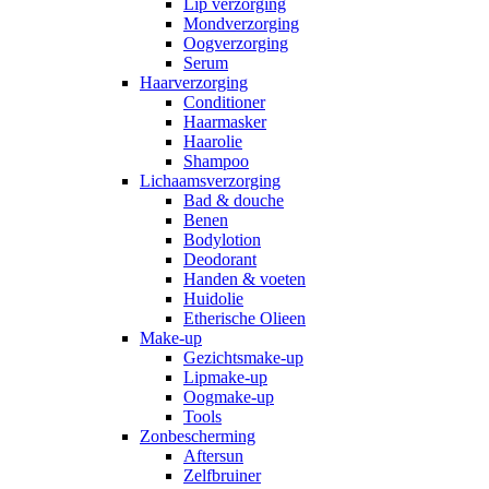
Lip verzorging
Mondverzorging
Oogverzorging
Serum
Haarverzorging
Conditioner
Haarmasker
Haarolie
Shampoo
Lichaamsverzorging
Bad & douche
Benen
Bodylotion
Deodorant
Handen & voeten
Huidolie
Etherische Olieen
Make-up
Gezichtsmake-up
Lipmake-up
Oogmake-up
Tools
Zonbescherming
Aftersun
Zelfbruiner