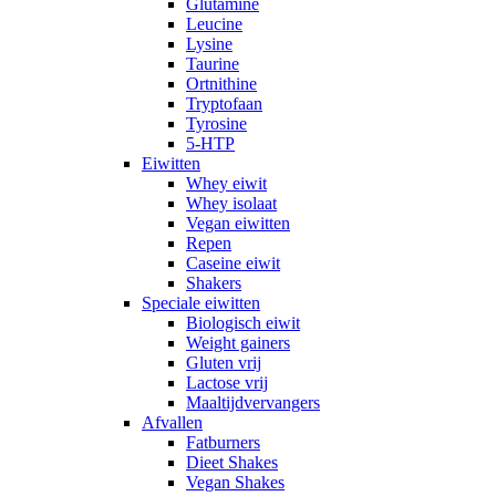
Glutamine
Leucine
Lysine
Taurine
Ortnithine
Tryptofaan
Tyrosine
5-HTP
Eiwitten
Whey eiwit
Whey isolaat
Vegan eiwitten
Repen
Caseine eiwit
Shakers
Speciale eiwitten
Biologisch eiwit
Weight gainers
Gluten vrij
Lactose vrij
Maaltijdvervangers
Afvallen
Fatburners
Dieet Shakes
Vegan Shakes