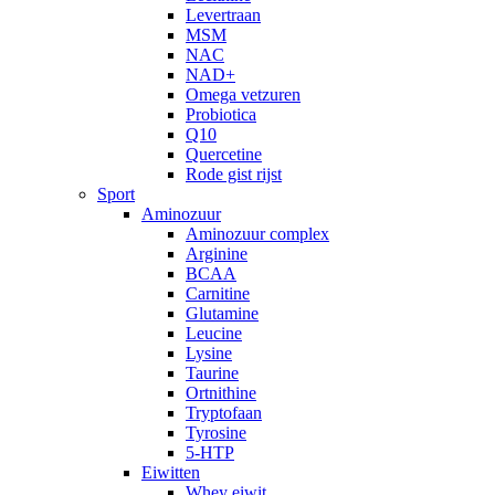
Levertraan
MSM
NAC
NAD+
Omega vetzuren
Probiotica
Q10
Quercetine
Rode gist rijst
Sport
Aminozuur
Aminozuur complex
Arginine
BCAA
Carnitine
Glutamine
Leucine
Lysine
Taurine
Ortnithine
Tryptofaan
Tyrosine
5-HTP
Eiwitten
Whey eiwit