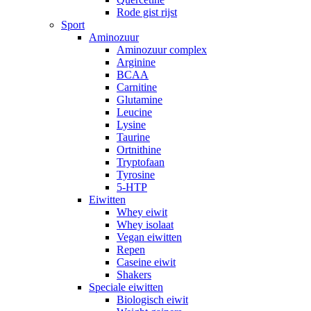
Rode gist rijst
Sport
Aminozuur
Aminozuur complex
Arginine
BCAA
Carnitine
Glutamine
Leucine
Lysine
Taurine
Ortnithine
Tryptofaan
Tyrosine
5-HTP
Eiwitten
Whey eiwit
Whey isolaat
Vegan eiwitten
Repen
Caseine eiwit
Shakers
Speciale eiwitten
Biologisch eiwit