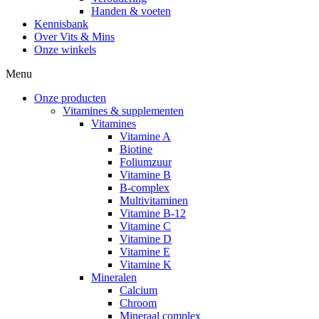
Handen & voeten
Kennisbank
Over Vits & Mins
Onze winkels
Menu
Onze producten
Vitamines & supplementen
Vitamines
Vitamine A
Biotine
Foliumzuur
Vitamine B
B-complex
Multivitaminen
Vitamine B-12
Vitamine C
Vitamine D
Vitamine E
Vitamine K
Mineralen
Calcium
Chroom
Mineraal complex