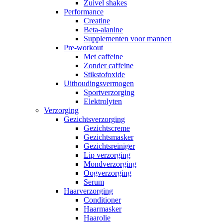
Zuivel shakes
Performance
Creatine
Beta-alanine
Supplementen voor mannen
Pre-workout
Met caffeine
Zonder caffeine
Stikstofoxide
Uithoudingsvermogen
Sportverzorging
Elektrolyten
Verzorging
Gezichtsverzorging
Gezichtscreme
Gezichtsmasker
Gezichtsreiniger
Lip verzorging
Mondverzorging
Oogverzorging
Serum
Haarverzorging
Conditioner
Haarmasker
Haarolie