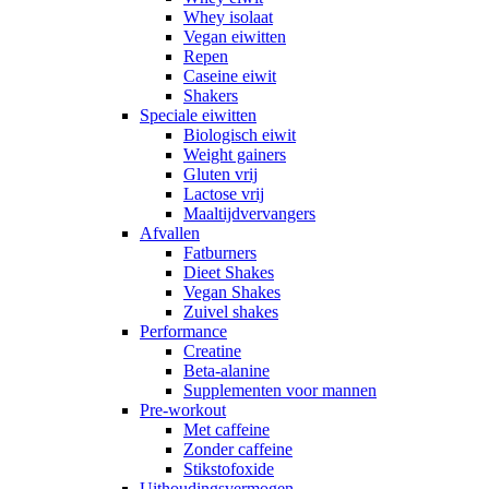
Whey isolaat
Vegan eiwitten
Repen
Caseine eiwit
Shakers
Speciale eiwitten
Biologisch eiwit
Weight gainers
Gluten vrij
Lactose vrij
Maaltijdvervangers
Afvallen
Fatburners
Dieet Shakes
Vegan Shakes
Zuivel shakes
Performance
Creatine
Beta-alanine
Supplementen voor mannen
Pre-workout
Met caffeine
Zonder caffeine
Stikstofoxide
Uithoudingsvermogen