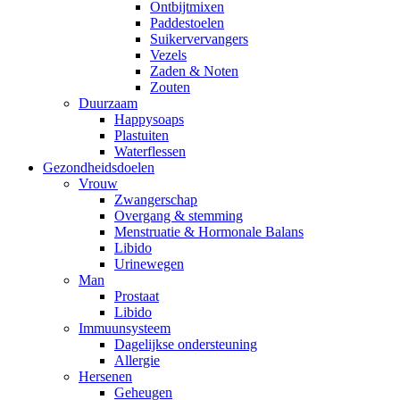
Ontbijtmixen
Paddestoelen
Suikervervangers
Vezels
Zaden & Noten
Zouten
Duurzaam
Happysoaps
Plastuiten
Waterflessen
Gezondheidsdoelen
Vrouw
Zwangerschap
Overgang & stemming
Menstruatie & Hormonale Balans
Libido
Urinewegen
Man
Prostaat
Libido
Immuunsysteem
Dagelijkse ondersteuning
Allergie
Hersenen
Geheugen