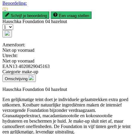
Beoordeling:
(0)
Schrijf je beoordeling
Een vraag stellen
Hauschka Foundation 04 hazelnut
Amersfoort:
Niet op voorraad
Utrecht:
Niet op voorraad
EAN13
4020829045163
Categorie
make-up
Omschrijving
Hauschka Foundation 04 hazelnut
Een gelijkmatige teint doet je individuele gelaatstrekken extra goed
uitkomen. Kostbare natuurlijke ingrediënten maken de intensief
verzorgende Foundation bijzonder verdraagzaam.
Granaatappelextract, macadamianootolie en kokosnootolie
hydrateren en beschermen je huid. Je make-up sluit niet af, maar
camoufleert oneffenheden. De Foundation in vijf tinten geeft je teint
een gelijkmatige, levendige uitstraling.