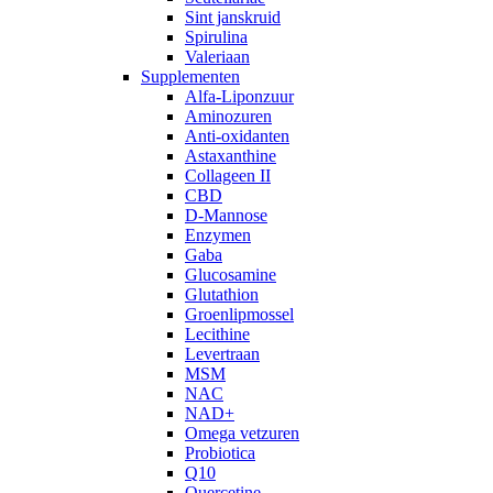
Sint janskruid
Spirulina
Valeriaan
Supplementen
Alfa-Liponzuur
Aminozuren
Anti-oxidanten
Astaxanthine
Collageen II
CBD
D-Mannose
Enzymen
Gaba
Glucosamine
Glutathion
Groenlipmossel
Lecithine
Levertraan
MSM
NAC
NAD+
Omega vetzuren
Probiotica
Q10
Quercetine