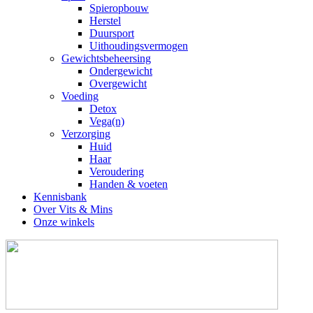
Spieropbouw
Herstel
Duursport
Uithoudingsvermogen
Gewichtsbeheersing
Ondergewicht
Overgewicht
Voeding
Detox
Vega(n)
Verzorging
Huid
Haar
Veroudering
Handen & voeten
Kennisbank
Over Vits & Mins
Onze winkels