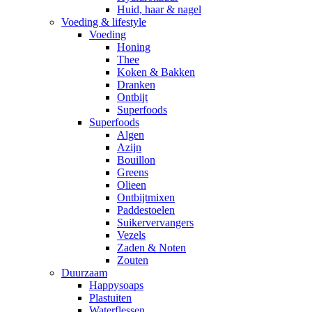
Huid, haar & nagel
Voeding & lifestyle
Voeding
Honing
Thee
Koken & Bakken
Dranken
Ontbijt
Superfoods
Superfoods
Algen
Azijn
Bouillon
Greens
Olieen
Ontbijtmixen
Paddestoelen
Suikervervangers
Vezels
Zaden & Noten
Zouten
Duurzaam
Happysoaps
Plastuiten
Waterflessen