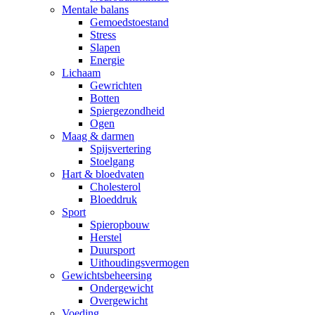
Mentale balans
Gemoedstoestand
Stress
Slapen
Energie
Lichaam
Gewrichten
Botten
Spiergezondheid
Ogen
Maag & darmen
Spijsvertering
Stoelgang
Hart & bloedvaten
Cholesterol
Bloeddruk
Sport
Spieropbouw
Herstel
Duursport
Uithoudingsvermogen
Gewichtsbeheersing
Ondergewicht
Overgewicht
Voeding