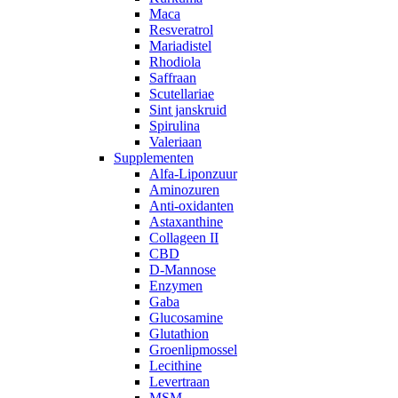
Maca
Resveratrol
Mariadistel
Rhodiola
Saffraan
Scutellariae
Sint janskruid
Spirulina
Valeriaan
Supplementen
Alfa-Liponzuur
Aminozuren
Anti-oxidanten
Astaxanthine
Collageen II
CBD
D-Mannose
Enzymen
Gaba
Glucosamine
Glutathion
Groenlipmossel
Lecithine
Levertraan
MSM