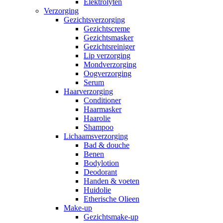
Elektrolyten
Verzorging
Gezichtsverzorging
Gezichtscreme
Gezichtsmasker
Gezichtsreiniger
Lip verzorging
Mondverzorging
Oogverzorging
Serum
Haarverzorging
Conditioner
Haarmasker
Haarolie
Shampoo
Lichaamsverzorging
Bad & douche
Benen
Bodylotion
Deodorant
Handen & voeten
Huidolie
Etherische Olieen
Make-up
Gezichtsmake-up