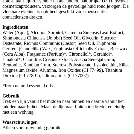
Hauschka Liquid Eyeliner en alle andere natuurlijke Dr. Hauschka
cosmeticaproducten, verzorgen de gevoelige huid rond je ogen. De
vloeibare eyeliner is ook heel geschikt voor mensen die
contactlenzen dragen.
Ingrediënten
Water (Aqua), Alcohol, Sorbitol, Camellia Sinensis Leaf Extract,
Simmondsia Chinensis (Jojoba) Seed Oil, Glycerin, Sucrose
Distearate, Ricinus Communis (Castor) Seed Oil, Euphorbia
Cerifera (Candelilla) Wax, Euphrasia Officinalis Extract, Beeswax
(Cera Alba), Fragrance (Parfum)*, Citronellol*, Geraniol*,
Linalool*, Chondrus Crispus Extract, Acacia Senegal Gum,
Bentonite, Xanthan Gum, Sucrose Polystearate, Lysolecithin, Silica,
Magnesium Oxide, Alumina, Iron Oxides (CI 77499), Titanium
Dioxide (CI 77891), Ultramarines (CI 77007).
*from natural essential oils
Gebruik
Trek een lijn vanuit het midden naar binnen en daarna vanuit het
midden naar buiten. Maak de lijn naar buiten toe breder en eindig
met een welving.
Waarschuwingen
Alleen voor uitwendig gebruik.