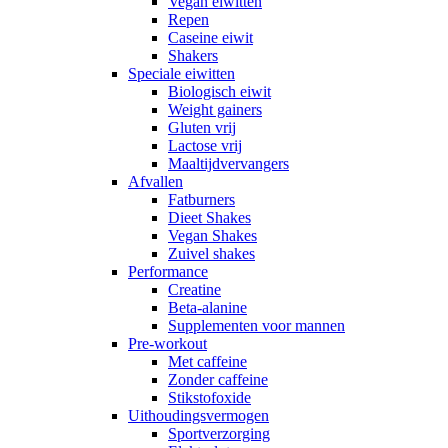
Vegan eiwitten
Repen
Caseine eiwit
Shakers
Speciale eiwitten
Biologisch eiwit
Weight gainers
Gluten vrij
Lactose vrij
Maaltijdvervangers
Afvallen
Fatburners
Dieet Shakes
Vegan Shakes
Zuivel shakes
Performance
Creatine
Beta-alanine
Supplementen voor mannen
Pre-workout
Met caffeine
Zonder caffeine
Stikstofoxide
Uithoudingsvermogen
Sportverzorging