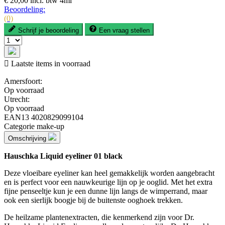
€ 20,00
incl. btw
4ml
Beoordeling:
(0)
Schrijf je beoordeling
Een vraag stellen

Laatste items in voorraad
Amersfoort:
Op voorraad
Utrecht:
Op voorraad
EAN13
4020829099104
Categorie
make-up
Omschrijving
Hauschka Liquid eyeliner 01 black
Deze vloeibare eyeliner kan heel gemakkelijk worden aangebracht
en is perfect voor een nauwkeurige lijn op je ooglid. Met het extra
fijne penseeltje kun je een dunne lijn langs de wimperrand, maar
ook een sierlijk boogje bij de buitenste ooghoek trekken.
De heilzame plantenextracten, die kenmerkend zijn voor Dr.