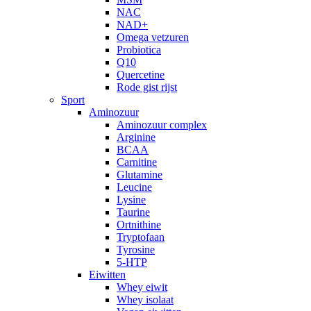
NAC
NAD+
Omega vetzuren
Probiotica
Q10
Quercetine
Rode gist rijst
Sport
Aminozuur
Aminozuur complex
Arginine
BCAA
Carnitine
Glutamine
Leucine
Lysine
Taurine
Ortnithine
Tryptofaan
Tyrosine
5-HTP
Eiwitten
Whey eiwit
Whey isolaat