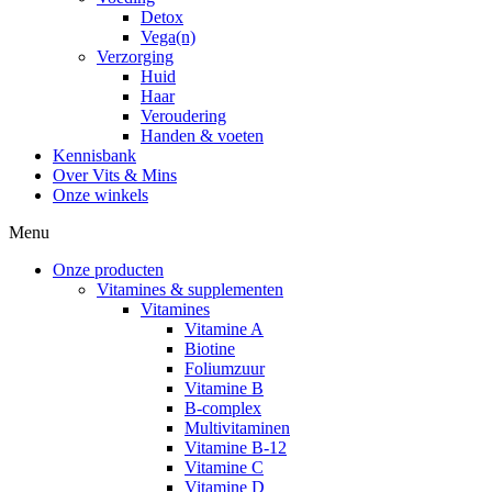
Detox
Vega(n)
Verzorging
Huid
Haar
Veroudering
Handen & voeten
Kennisbank
Over Vits & Mins
Onze winkels
Menu
Onze producten
Vitamines & supplementen
Vitamines
Vitamine A
Biotine
Foliumzuur
Vitamine B
B-complex
Multivitaminen
Vitamine B-12
Vitamine C
Vitamine D