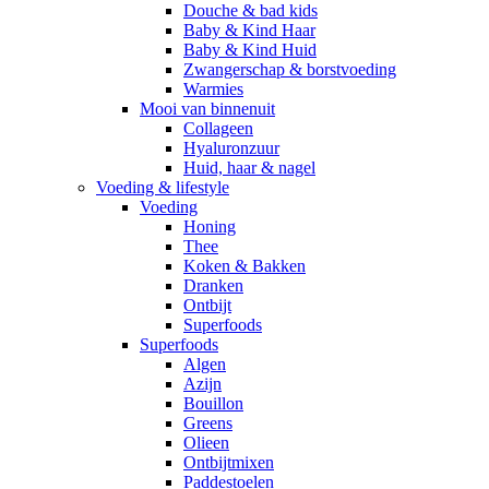
Douche & bad kids
Baby & Kind Haar
Baby & Kind Huid
Zwangerschap & borstvoeding
Warmies
Mooi van binnenuit
Collageen
Hyaluronzuur
Huid, haar & nagel
Voeding & lifestyle
Voeding
Honing
Thee
Koken & Bakken
Dranken
Ontbijt
Superfoods
Superfoods
Algen
Azijn
Bouillon
Greens
Olieen
Ontbijtmixen
Paddestoelen