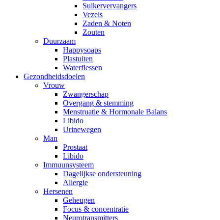
Suikervervangers
Vezels
Zaden & Noten
Zouten
Duurzaam
Happysoaps
Plastuiten
Waterflessen
Gezondheidsdoelen
Vrouw
Zwangerschap
Overgang & stemming
Menstruatie & Hormonale Balans
Libido
Urinewegen
Man
Prostaat
Libido
Immuunsysteem
Dagelijkse ondersteuning
Allergie
Hersenen
Geheugen
Focus & concentratie
Neurotransmitters