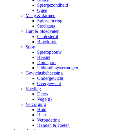
Spiergezondheid
Ogen
Maag & darmen
Spijsvertering
Stoelgang
Hart & bloedvaten
Cholesterol
Bloeddruk
Sport
Spieropbouw
Herstel
Duursport
Uithoudingsvermogen
Gewichtsbeheersing
Ondergewicht
Overgewicht
Voeding
Detox
Vega(n)
Verzorging
Huid
Haar
Veroudering
Handen & voeten