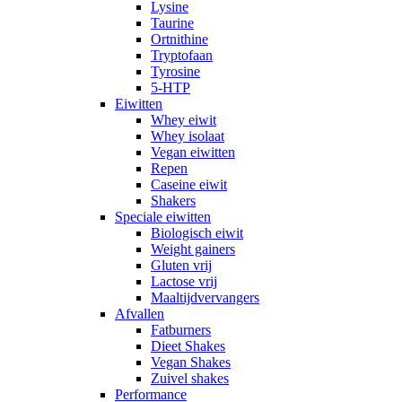
Lysine
Taurine
Ortnithine
Tryptofaan
Tyrosine
5-HTP
Eiwitten
Whey eiwit
Whey isolaat
Vegan eiwitten
Repen
Caseine eiwit
Shakers
Speciale eiwitten
Biologisch eiwit
Weight gainers
Gluten vrij
Lactose vrij
Maaltijdvervangers
Afvallen
Fatburners
Dieet Shakes
Vegan Shakes
Zuivel shakes
Performance