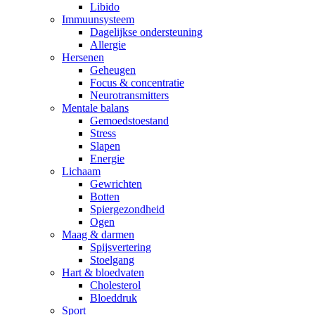
Libido
Immuunsysteem
Dagelijkse ondersteuning
Allergie
Hersenen
Geheugen
Focus & concentratie
Neurotransmitters
Mentale balans
Gemoedstoestand
Stress
Slapen
Energie
Lichaam
Gewrichten
Botten
Spiergezondheid
Ogen
Maag & darmen
Spijsvertering
Stoelgang
Hart & bloedvaten
Cholesterol
Bloeddruk
Sport