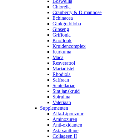
Boswellia
Chlorella
Cranberry & D-mannose
Echinacea
Ginkgo biloba
Ginseng
Griffonia
Knoflook
Kruidencomplex
Kurkuma
Maca
Resveratrol
Mariadistel
Rhodiola
Saffraan
Scutellariae
Sint janskruid
Spirulina
Valeriaan
Supplementen
Alfa-Liponzuur
Aminozuren
Anti-oxidanten
Astaxanthine
Collageen II