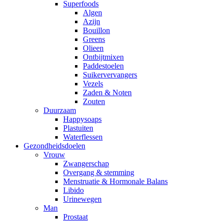
Superfoods
Algen
Azijn
Bouillon
Greens
Olieen
Ontbijtmixen
Paddestoelen
Suikervervangers
Vezels
Zaden & Noten
Zouten
Duurzaam
Happysoaps
Plastuiten
Waterflessen
Gezondheidsdoelen
Vrouw
Zwangerschap
Overgang & stemming
Menstruatie & Hormonale Balans
Libido
Urinewegen
Man
Prostaat