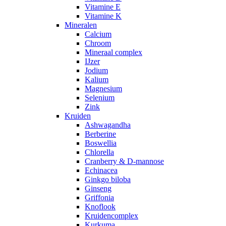
Vitamine E
Vitamine K
Mineralen
Calcium
Chroom
Mineraal complex
IJzer
Jodium
Kalium
Magnesium
Selenium
Zink
Kruiden
Ashwagandha
Berberine
Boswellia
Chlorella
Cranberry & D-mannose
Echinacea
Ginkgo biloba
Ginseng
Griffonia
Knoflook
Kruidencomplex
Kurkuma