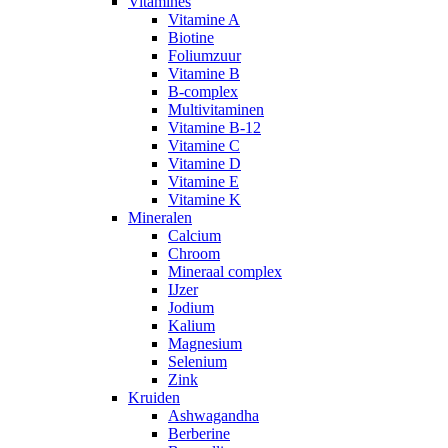
Vitamines
Vitamine A
Biotine
Foliumzuur
Vitamine B
B-complex
Multivitaminen
Vitamine B-12
Vitamine C
Vitamine D
Vitamine E
Vitamine K
Mineralen
Calcium
Chroom
Mineraal complex
IJzer
Jodium
Kalium
Magnesium
Selenium
Zink
Kruiden
Ashwagandha
Berberine