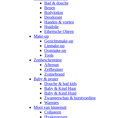
Bad & douche
Benen
Bodylotion
Deodorant
Handen & voeten
Huidolie
Etherische Olieen
Make-up
Gezichtsmake-up
Lipmake-up
Oogmake-up
Tools
Zonbescherming
Aftersun
Zelfbruiner
Zonnebrand
Baby & peuter
Douche & bad kids
Baby & Kind Haar
Baby & Kind Huid
Zwangerschap & borstvoeding
Warmies
Mooi van binnenuit
Collageen
Hyaluronzuur