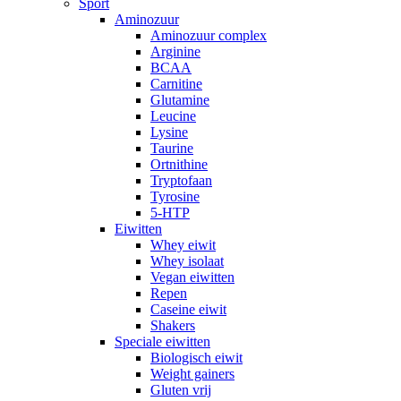
Sport
Aminozuur
Aminozuur complex
Arginine
BCAA
Carnitine
Glutamine
Leucine
Lysine
Taurine
Ortnithine
Tryptofaan
Tyrosine
5-HTP
Eiwitten
Whey eiwit
Whey isolaat
Vegan eiwitten
Repen
Caseine eiwit
Shakers
Speciale eiwitten
Biologisch eiwit
Weight gainers
Gluten vrij