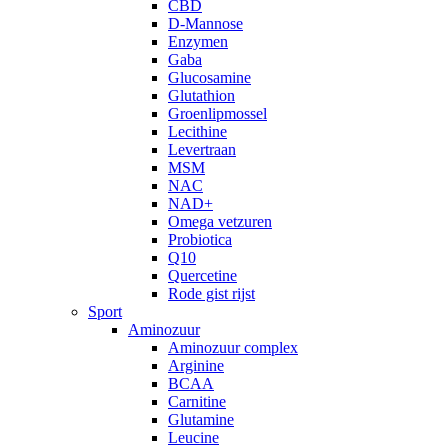
CBD
D-Mannose
Enzymen
Gaba
Glucosamine
Glutathion
Groenlipmossel
Lecithine
Levertraan
MSM
NAC
NAD+
Omega vetzuren
Probiotica
Q10
Quercetine
Rode gist rijst
Sport
Aminozuur
Aminozuur complex
Arginine
BCAA
Carnitine
Glutamine
Leucine