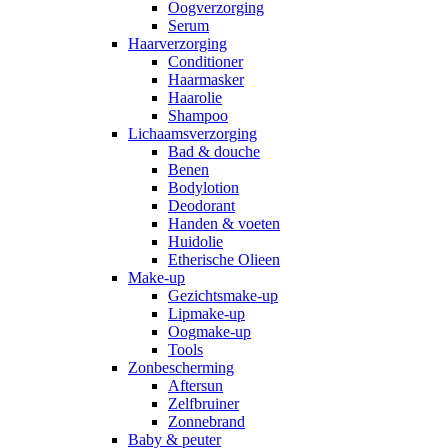
Oogverzorging
Serum
Haarverzorging
Conditioner
Haarmasker
Haarolie
Shampoo
Lichaamsverzorging
Bad & douche
Benen
Bodylotion
Deodorant
Handen & voeten
Huidolie
Etherische Olieen
Make-up
Gezichtsmake-up
Lipmake-up
Oogmake-up
Tools
Zonbescherming
Aftersun
Zelfbruiner
Zonnebrand
Baby & peuter