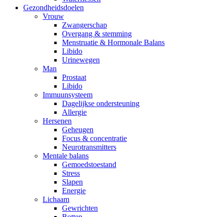
Gezondheidsdoelen
Vrouw
Zwangerschap
Overgang & stemming
Menstruatie & Hormonale Balans
Libido
Urinewegen
Man
Prostaat
Libido
Immuunsysteem
Dagelijkse ondersteuning
Allergie
Hersenen
Geheugen
Focus & concentratie
Neurotransmitters
Mentale balans
Gemoedstoestand
Stress
Slapen
Energie
Lichaam
Gewrichten
Botten