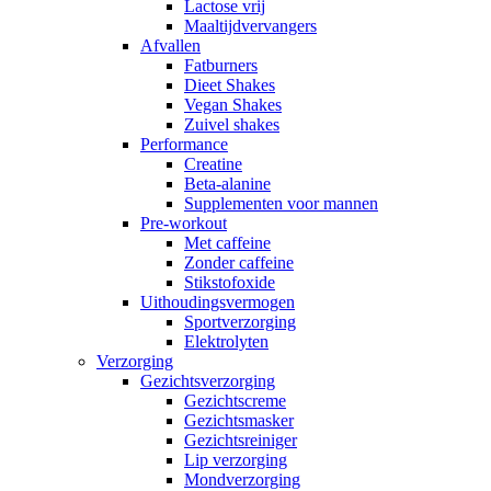
Lactose vrij
Maaltijdvervangers
Afvallen
Fatburners
Dieet Shakes
Vegan Shakes
Zuivel shakes
Performance
Creatine
Beta-alanine
Supplementen voor mannen
Pre-workout
Met caffeine
Zonder caffeine
Stikstofoxide
Uithoudingsvermogen
Sportverzorging
Elektrolyten
Verzorging
Gezichtsverzorging
Gezichtscreme
Gezichtsmasker
Gezichtsreiniger
Lip verzorging
Mondverzorging