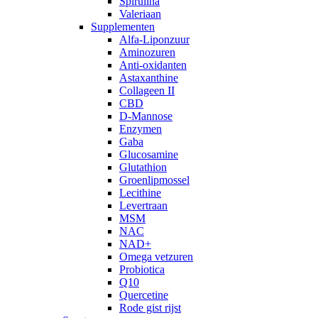
Spirulina
Valeriaan
Supplementen
Alfa-Liponzuur
Aminozuren
Anti-oxidanten
Astaxanthine
Collageen II
CBD
D-Mannose
Enzymen
Gaba
Glucosamine
Glutathion
Groenlipmossel
Lecithine
Levertraan
MSM
NAC
NAD+
Omega vetzuren
Probiotica
Q10
Quercetine
Rode gist rijst