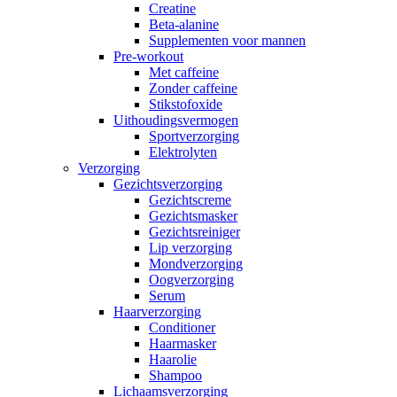
Creatine
Beta-alanine
Supplementen voor mannen
Pre-workout
Met caffeine
Zonder caffeine
Stikstofoxide
Uithoudingsvermogen
Sportverzorging
Elektrolyten
Verzorging
Gezichtsverzorging
Gezichtscreme
Gezichtsmasker
Gezichtsreiniger
Lip verzorging
Mondverzorging
Oogverzorging
Serum
Haarverzorging
Conditioner
Haarmasker
Haarolie
Shampoo
Lichaamsverzorging