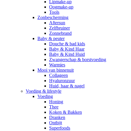
Lipmake-up
Oogmake-up
Tools
Zonbescherming
Aftersun
Zelfbruiner
Zonnebrand
Baby & peuter
Douche & bad kids
Baby & Kind Haar
Baby & Kind Huid
Zwangerschap & borstvoeding
Warmies
Mooi van binnenuit
Collageen
Hyaluronzuur
Huid, haar & nagel
Voeding & lifestyle
Voeding
Honing
Thee
Koken & Bakken
Dranken
Ontbijt
Superfoods