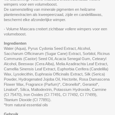
wimpers voor een volumeboost.
De samenstelling van minerale pigmenten en heilzame
plantenextracten als kweepeerzaad, zijde en candelillawas,
beschermt elke afzonderlijke wimper.
- Volume Mascara creëert zichtbaar vollere wimpers voor een
volumeboost.
Ingredienten
Water (Aqua), Pyrus Cydonia Seed Extract, Alcohol,
Saccharum Officinarum (Sugar Cane) Extract, Sorbitol, Ricinus
Communis (Castor) Seed Oil, Acacia Senegal Gum, Cetearyl
Alcohol, Beeswax (Cera Alba), Melia Azadirachta Leaf Extract,
Camellia Sinensis Leaf Extract, Euphorbia Cerifera (Candelilla)
Wax, Lysolecithin, Euphrasia Officinalis Extract, Silk (Serica)
Powder, Hydrogenated Jojoba Oil, Hectorite, Rosa Damascena
Flower Wax, Fragrance (Parfum)*, Citronellol*, Geraniol*,
Linalool*, Silica, Maltodextrin, Potassium Hydroxide, Carmine
(CI 75470), Iron Oxides (CI 77491, CI 77492, CI 77499),
Titanium Dioxide (CI 77891).
*from natural essential oils
Gebruik