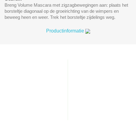
Breng Volume Mascara met zigzagbewegingen aan: plaats het
borsteltje diagonaal op de groeirichting van de wimpers en
beweeg heen en weer. Trek het borsteltje zijdelings weg.
Productinformatie
HOME
VERZENDING
WINKELS
RETOURNEREN
OVER VITS & MINS
KLACHTEN
CONTACT
PRIVACYBELEID
MIJN ACCOUNT
ALGEMENE VOORWAARDEN
Word lid van Vits & Mins,