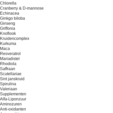
Chlorella
Cranberry & D-mannose
Echinacea
Ginkgo biloba
Ginseng
Griffonia
Knoflook
Kruidencomplex
Kurkuma
Maca
Resveratrol
Mariadistel
Rhodiola
Saffraan
Scutellariae
Sint janskruid
Spirulina
Valeriaan
Supplementen
Alfa-Liponzuur
Aminozuren
Anti-oxidanten