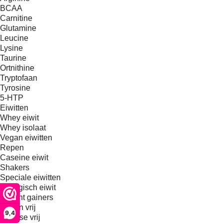
BCAA
Carnitine
Glutamine
Leucine
Lysine
Taurine
Ortnithine
Tryptofaan
Tyrosine
5-HTP
Eiwitten
Whey eiwit
Whey isolaat
Vegan eiwitten
Repen
Caseine eiwit
Shakers
Speciale eiwitten
Biologisch eiwit
Weight gainers
Gluten vrij
9,4
Lactose vrij