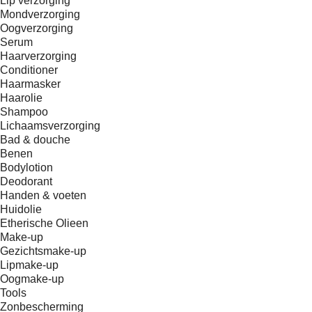
Lip verzorging
Mondverzorging
Oogverzorging
Serum
Haarverzorging
Conditioner
Haarmasker
Haarolie
Shampoo
Lichaamsverzorging
Bad & douche
Benen
Bodylotion
Deodorant
Handen & voeten
Huidolie
Etherische Olieen
Make-up
Gezichtsmake-up
Lipmake-up
Oogmake-up
Tools
Zonbescherming