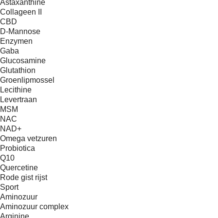
Astaxanthine
Collageen II
CBD
D-Mannose
Enzymen
Gaba
Glucosamine
Glutathion
Groenlipmossel
Lecithine
Levertraan
MSM
NAC
NAD+
Omega vetzuren
Probiotica
Q10
Quercetine
Rode gist rijst
Sport
Aminozuur
Aminozuur complex
Arginine