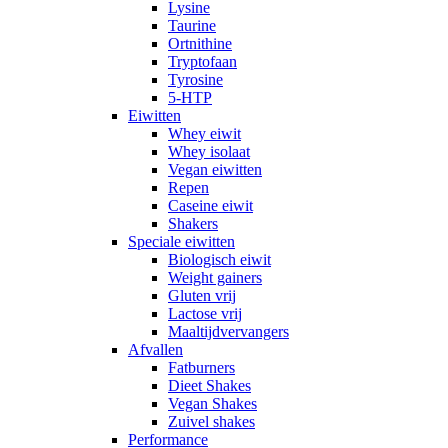
Lysine
Taurine
Ortnithine
Tryptofaan
Tyrosine
5-HTP
Eiwitten
Whey eiwit
Whey isolaat
Vegan eiwitten
Repen
Caseine eiwit
Shakers
Speciale eiwitten
Biologisch eiwit
Weight gainers
Gluten vrij
Lactose vrij
Maaltijdvervangers
Afvallen
Fatburners
Dieet Shakes
Vegan Shakes
Zuivel shakes
Performance