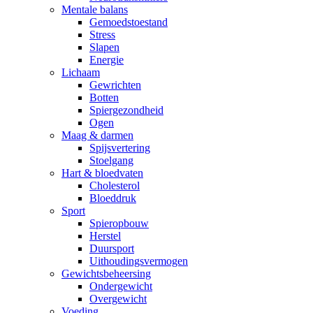
Mentale balans
Gemoedstoestand
Stress
Slapen
Energie
Lichaam
Gewrichten
Botten
Spiergezondheid
Ogen
Maag & darmen
Spijsvertering
Stoelgang
Hart & bloedvaten
Cholesterol
Bloeddruk
Sport
Spieropbouw
Herstel
Duursport
Uithoudingsvermogen
Gewichtsbeheersing
Ondergewicht
Overgewicht
Voeding