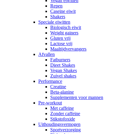
Vegan eiwitten
Repen
Caseine eiwit
Shakers
Speciale eiwitten
Biologisch eiwit
Weight gainers
Gluten vrij
Lactose vrij
Maaltijdvervangers
Afvallen
Fatburners
Dieet Shakes
Vegan Shakes
Zuivel shakes
Performance
Creatine
Beta-alanine
Supplementen voor mannen
Pre-workout
Met caffeine
Zonder caffeine
Stikstofoxide
Uithoudingsvermogen
Sportverzorging