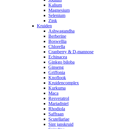
Kalium
Magnesium
Selenium
Zink
Kruiden
Ashwagandha
Berberine
Boswellia
Chlorella
Cranberry & D-mannose
Echinacea
Ginkgo biloba
Ginseng
Griffonia
Knoflook
Kruidencomplex
Kurkuma
Maca
Resveratrol
Mariadistel
Rhodiola
Saffraan
Scutellariae
Sint janskruid