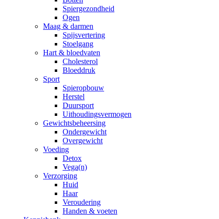
Spiergezondheid
Ogen
Maag & darmen
Spijsvertering
Stoelgang
Hart & bloedvaten
Cholesterol
Bloeddruk
Sport
Spieropbouw
Herstel
Duursport
Uithoudingsvermogen
Gewichtsbeheersing
Ondergewicht
Overgewicht
Voeding
Detox
Vega(n)
Verzorging
Huid
Haar
Veroudering
Handen & voeten