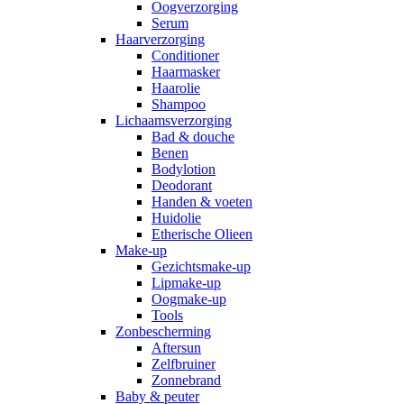
Oogverzorging
Serum
Haarverzorging
Conditioner
Haarmasker
Haarolie
Shampoo
Lichaamsverzorging
Bad & douche
Benen
Bodylotion
Deodorant
Handen & voeten
Huidolie
Etherische Olieen
Make-up
Gezichtsmake-up
Lipmake-up
Oogmake-up
Tools
Zonbescherming
Aftersun
Zelfbruiner
Zonnebrand
Baby & peuter