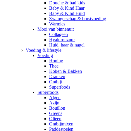
Douche & bad kids
Baby & Kind Haar
Baby & Kind Huid
Zwangerschap & borstvoeding
Warmies
Mooi van binnenuit
Collageen
Hyaluronzuur
Huid, haar & nagel
Voeding & lifestyle
Voeding
Honing
Thee
Koken & Bakken
Dranken
Ontbijt
Superfoods
Superfoods
Algen
Azijn
Bouillon
Greens
Olieen
Ontbijtmixen
Paddestoelen