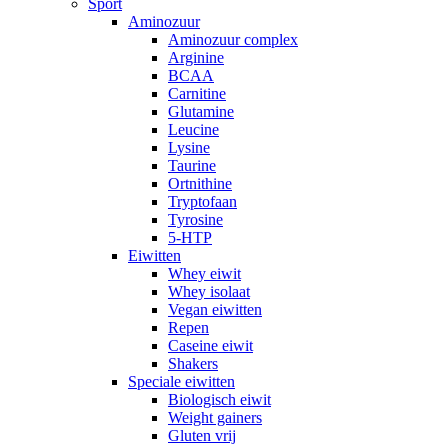
Sport
Aminozuur
Aminozuur complex
Arginine
BCAA
Carnitine
Glutamine
Leucine
Lysine
Taurine
Ortnithine
Tryptofaan
Tyrosine
5-HTP
Eiwitten
Whey eiwit
Whey isolaat
Vegan eiwitten
Repen
Caseine eiwit
Shakers
Speciale eiwitten
Biologisch eiwit
Weight gainers
Gluten vrij