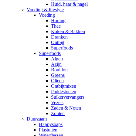
Huid, haar & nagel
Voeding & lifestyle
Voeding
Honing
Thee
Koken & Bakken
Dranken
Ontbijt
Superfoods
Superfoods
Algen
Azijn
Bouillon
Greens
Olieen
Ontbijtmixen
Paddestoelen
Suikervervangers
Vezels
Zaden & Noten
Zouten
Duurzaam
Happysoaps
Plastuiten
Waterflessen