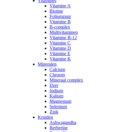
Vitamines
Vitamine A
Biotine
Foliumzuur
Vitamine B
B-complex
Multivitaminen
Vitamine B-12
Vitamine C
Vitamine D
Vitamine E
Vitamine K
Mineralen
Calcium
Chroom
Mineraal complex
IJzer
Jodium
Kalium
Magnesium
Selenium
Zink
Kruiden
Ashwagandha
Berberine