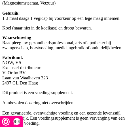
(Magnesiumstearaat, Vetzuur)
Gebruik
:
1-3 maal daags 1 vegicap bij voorkeur op een lege maag innemen.
Koel (maar niet in de koelkast) en droog bewaren.
Waarschuwing
Raadpleeg uw gezondheidsprofessional, arts of apotheker bij
zwangerschap, borstvoeding, medicijngebruik of onduidelijkheden.
Fabrikant
:
NOW, VS
Exclusief distributeur:
VitOrtho BV
Laan van Waalhaven 323
2497 GL Den Haag
Dit product is een voedingssupplement.
Aanbevolen dosering niet overschrijden.
Een gevarieerde, evenwichtige voeding en een gezonde levensstijl
zijn belangrijk. Een voedingssupplement is geen vervanging van een
9,4
gevarieerde voeding.