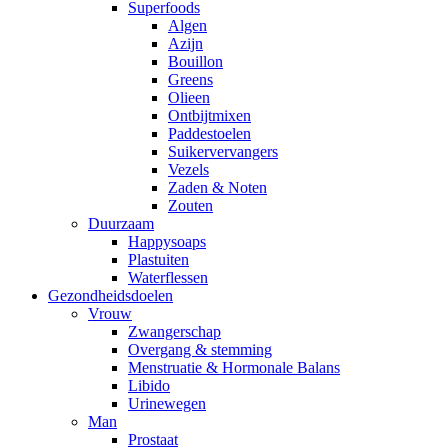
Superfoods
Algen
Azijn
Bouillon
Greens
Olieen
Ontbijtmixen
Paddestoelen
Suikervervangers
Vezels
Zaden & Noten
Zouten
Duurzaam
Happysoaps
Plastuiten
Waterflessen
Gezondheidsdoelen
Vrouw
Zwangerschap
Overgang & stemming
Menstruatie & Hormonale Balans
Libido
Urinewegen
Man
Prostaat