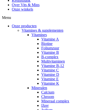
Kennisbank
Over Vits & Mins
Onze winkels
Menu
Onze producten
Vitamines & supplementen
Vitamines
Vitamine A
Biotine
Foliumzuur
Vitamine B
B-complex
Multivitaminen
Vitamine B-12
Vitamine C
Vitamine D
Vitamine E
Vitamine K
Mineralen
Calcium
Chroom
Mineraal complex
IJzer
Jodium