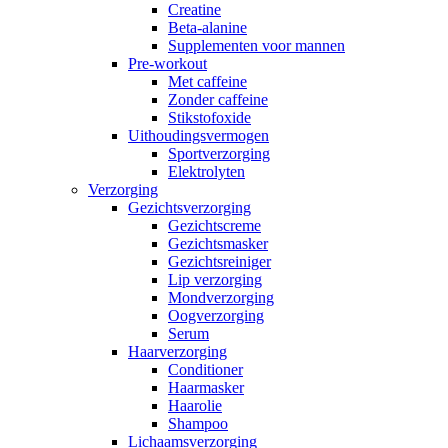
Creatine
Beta-alanine
Supplementen voor mannen
Pre-workout
Met caffeine
Zonder caffeine
Stikstofoxide
Uithoudingsvermogen
Sportverzorging
Elektrolyten
Verzorging
Gezichtsverzorging
Gezichtscreme
Gezichtsmasker
Gezichtsreiniger
Lip verzorging
Mondverzorging
Oogverzorging
Serum
Haarverzorging
Conditioner
Haarmasker
Haarolie
Shampoo
Lichaamsverzorging