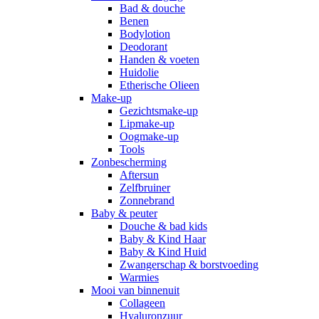
Bad & douche
Benen
Bodylotion
Deodorant
Handen & voeten
Huidolie
Etherische Olieen
Make-up
Gezichtsmake-up
Lipmake-up
Oogmake-up
Tools
Zonbescherming
Aftersun
Zelfbruiner
Zonnebrand
Baby & peuter
Douche & bad kids
Baby & Kind Haar
Baby & Kind Huid
Zwangerschap & borstvoeding
Warmies
Mooi van binnenuit
Collageen
Hyaluronzuur