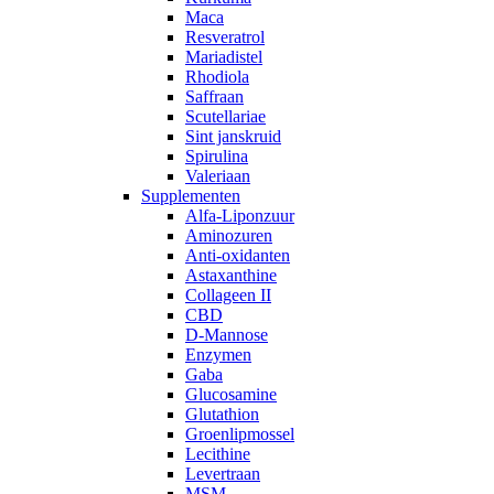
Maca
Resveratrol
Mariadistel
Rhodiola
Saffraan
Scutellariae
Sint janskruid
Spirulina
Valeriaan
Supplementen
Alfa-Liponzuur
Aminozuren
Anti-oxidanten
Astaxanthine
Collageen II
CBD
D-Mannose
Enzymen
Gaba
Glucosamine
Glutathion
Groenlipmossel
Lecithine
Levertraan
MSM