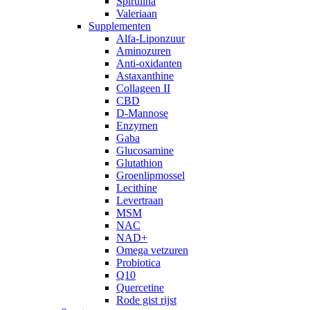
Spirulina
Valeriaan
Supplementen
Alfa-Liponzuur
Aminozuren
Anti-oxidanten
Astaxanthine
Collageen II
CBD
D-Mannose
Enzymen
Gaba
Glucosamine
Glutathion
Groenlipmossel
Lecithine
Levertraan
MSM
NAC
NAD+
Omega vetzuren
Probiotica
Q10
Quercetine
Rode gist rijst