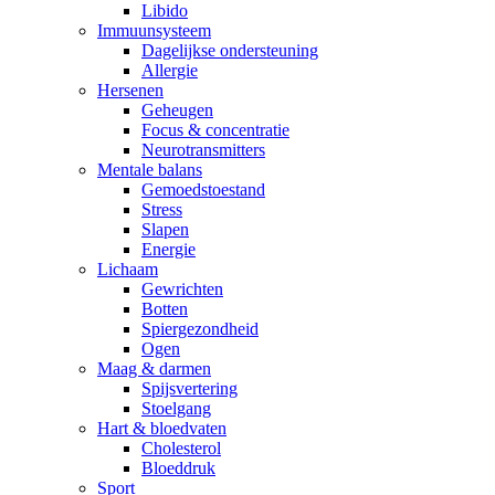
Libido
Immuunsysteem
Dagelijkse ondersteuning
Allergie
Hersenen
Geheugen
Focus & concentratie
Neurotransmitters
Mentale balans
Gemoedstoestand
Stress
Slapen
Energie
Lichaam
Gewrichten
Botten
Spiergezondheid
Ogen
Maag & darmen
Spijsvertering
Stoelgang
Hart & bloedvaten
Cholesterol
Bloeddruk
Sport