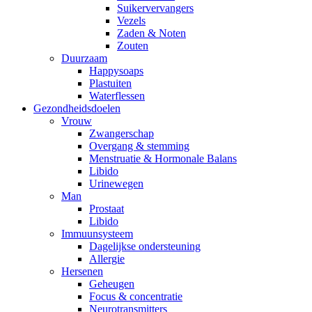
Suikervervangers
Vezels
Zaden & Noten
Zouten
Duurzaam
Happysoaps
Plastuiten
Waterflessen
Gezondheidsdoelen
Vrouw
Zwangerschap
Overgang & stemming
Menstruatie & Hormonale Balans
Libido
Urinewegen
Man
Prostaat
Libido
Immuunsysteem
Dagelijkse ondersteuning
Allergie
Hersenen
Geheugen
Focus & concentratie
Neurotransmitters