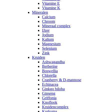
Vitamine E
Vitamine K
Mineralen
Calcium
Chroom
Mineraal complex
IJzer
Jodium
Kalium
Magnesium
Selenium
Zink
Kruiden
Ashwagandha
Berberine
Boswellia
Chlorella
Cranberry & D-mannose
Echinacea
Ginkgo biloba
Ginseng
Griffonia
Knoflook
Kruidencomplex
Kurkuma