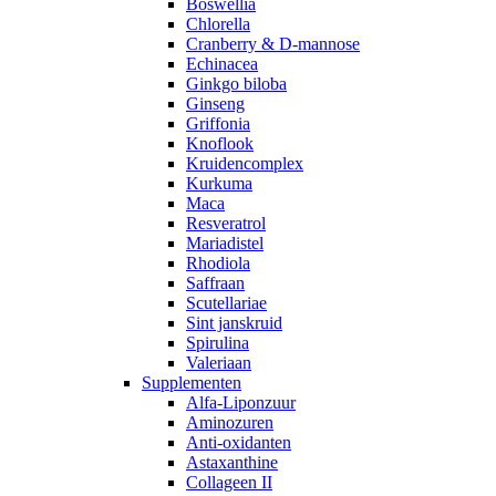
Boswellia
Chlorella
Cranberry & D-mannose
Echinacea
Ginkgo biloba
Ginseng
Griffonia
Knoflook
Kruidencomplex
Kurkuma
Maca
Resveratrol
Mariadistel
Rhodiola
Saffraan
Scutellariae
Sint janskruid
Spirulina
Valeriaan
Supplementen
Alfa-Liponzuur
Aminozuren
Anti-oxidanten
Astaxanthine
Collageen II