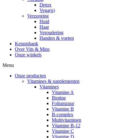
Detox
Vega(n)
Verzorging
Huid
Haar
Veroudering
Handen & voeten
Kennisbank
Over Vits & Mins
Onze winkels
Menu
Onze producten
Vitamines & supplementen
Vitamines
Vitamine A
Biotine
Foliumzuur
Vitamine B
B-complex
Multivitaminen
Vitamine B-12
Vitamine C
Vitamine D