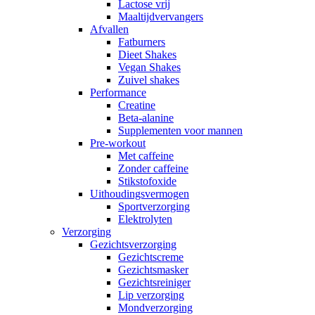
Lactose vrij
Maaltijdvervangers
Afvallen
Fatburners
Dieet Shakes
Vegan Shakes
Zuivel shakes
Performance
Creatine
Beta-alanine
Supplementen voor mannen
Pre-workout
Met caffeine
Zonder caffeine
Stikstofoxide
Uithoudingsvermogen
Sportverzorging
Elektrolyten
Verzorging
Gezichtsverzorging
Gezichtscreme
Gezichtsmasker
Gezichtsreiniger
Lip verzorging
Mondverzorging