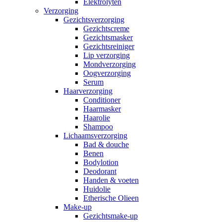
Elektrolyten
Verzorging
Gezichtsverzorging
Gezichtscreme
Gezichtsmasker
Gezichtsreiniger
Lip verzorging
Mondverzorging
Oogverzorging
Serum
Haarverzorging
Conditioner
Haarmasker
Haarolie
Shampoo
Lichaamsverzorging
Bad & douche
Benen
Bodylotion
Deodorant
Handen & voeten
Huidolie
Etherische Olieen
Make-up
Gezichtsmake-up