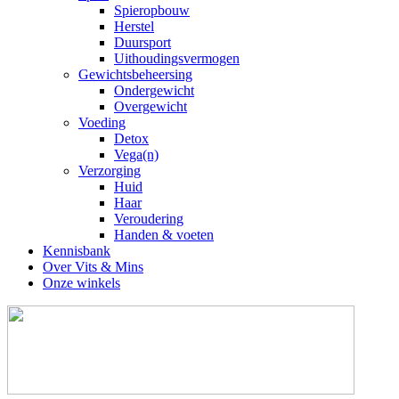
Spieropbouw
Herstel
Duursport
Uithoudingsvermogen
Gewichtsbeheersing
Ondergewicht
Overgewicht
Voeding
Detox
Vega(n)
Verzorging
Huid
Haar
Veroudering
Handen & voeten
Kennisbank
Over Vits & Mins
Onze winkels