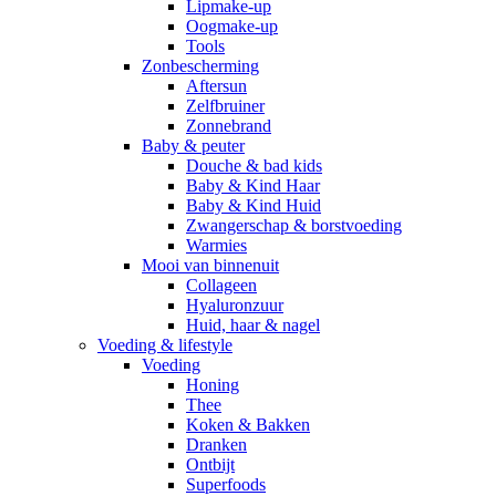
Lipmake-up
Oogmake-up
Tools
Zonbescherming
Aftersun
Zelfbruiner
Zonnebrand
Baby & peuter
Douche & bad kids
Baby & Kind Haar
Baby & Kind Huid
Zwangerschap & borstvoeding
Warmies
Mooi van binnenuit
Collageen
Hyaluronzuur
Huid, haar & nagel
Voeding & lifestyle
Voeding
Honing
Thee
Koken & Bakken
Dranken
Ontbijt
Superfoods