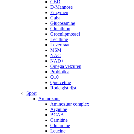
CBD
D-Mannose
Enzymen
Gaba
Glucosamine
Glutathion
Groenlipmossel
Lecithine
Levertraan
MSM
NAC
NAD+
Omega vetzuren
Probiotica
Q10
Quercetine
Rode gist rijst
Sport
Aminozuur
Aminozuur complex
Arginine
BCAA
Carnitine
Glutamine
Leucine