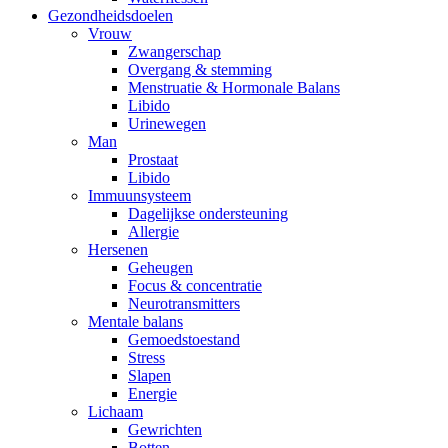
Gezondheidsdoelen
Vrouw
Zwangerschap
Overgang & stemming
Menstruatie & Hormonale Balans
Libido
Urinewegen
Man
Prostaat
Libido
Immuunsysteem
Dagelijkse ondersteuning
Allergie
Hersenen
Geheugen
Focus & concentratie
Neurotransmitters
Mentale balans
Gemoedstoestand
Stress
Slapen
Energie
Lichaam
Gewrichten
Botten