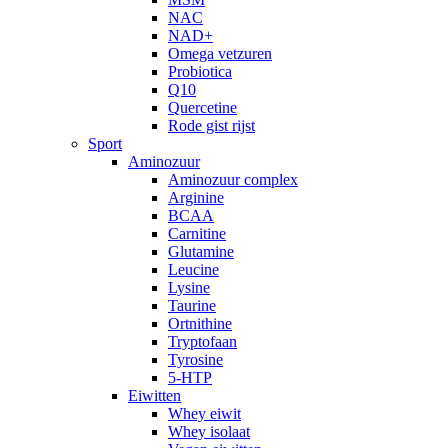
NAC
NAD+
Omega vetzuren
Probiotica
Q10
Quercetine
Rode gist rijst
Sport
Aminozuur
Aminozuur complex
Arginine
BCAA
Carnitine
Glutamine
Leucine
Lysine
Taurine
Ortnithine
Tryptofaan
Tyrosine
5-HTP
Eiwitten
Whey eiwit
Whey isolaat