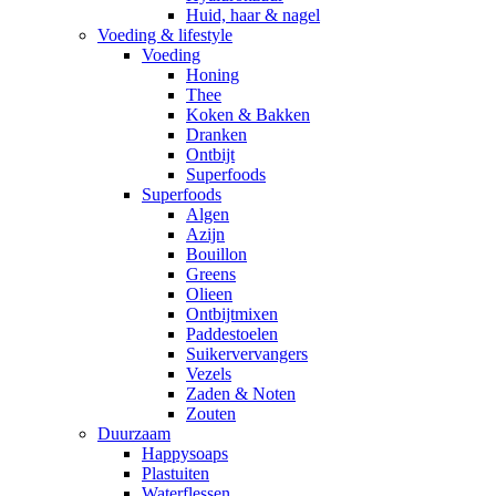
Huid, haar & nagel
Voeding & lifestyle
Voeding
Honing
Thee
Koken & Bakken
Dranken
Ontbijt
Superfoods
Superfoods
Algen
Azijn
Bouillon
Greens
Olieen
Ontbijtmixen
Paddestoelen
Suikervervangers
Vezels
Zaden & Noten
Zouten
Duurzaam
Happysoaps
Plastuiten
Waterflessen