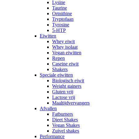
Lysine
Taurine
Ortnithine
Tryptofaan
Tyrosine
5-HTP
Eiwitten
Whey eiwit
Whey isolaat
Vegan eiwitten
Repen
Caseine eiwit
Shakers
Speciale eiwitten
Biologisch eiwit
Weight gainers
Gluten vrij
Lactose vrij
Maaltijdvervangers
Afvallen
Fatburners
Dieet Shakes
Vegan Shakes
Zuivel shakes
Performance