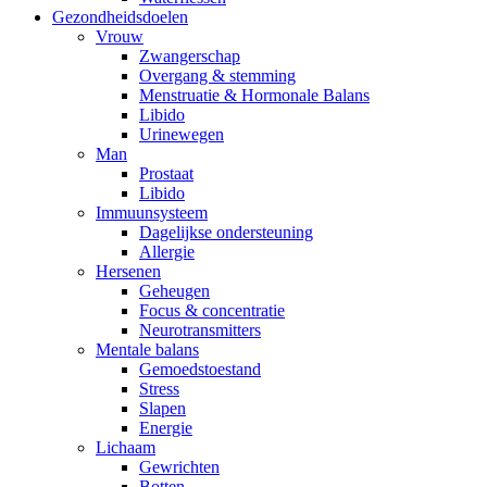
Gezondheidsdoelen
Vrouw
Zwangerschap
Overgang & stemming
Menstruatie & Hormonale Balans
Libido
Urinewegen
Man
Prostaat
Libido
Immuunsysteem
Dagelijkse ondersteuning
Allergie
Hersenen
Geheugen
Focus & concentratie
Neurotransmitters
Mentale balans
Gemoedstoestand
Stress
Slapen
Energie
Lichaam
Gewrichten
Botten