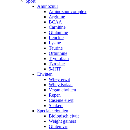
Sport
Aminozuur
Aminozuur complex
Arginine
BCAA
Carnitine
Glutamine
Leucine
Lysine
Taurine
Ortnithine
Tryptofaan
Tyrosine
5-HTP
Eiwitten
Whey eiwit
Whey isolaat
Vegan eiwitten
Repen
Caseine eiwit
Shakers
Speciale eiwitten
Biologisch eiwit
Weight gainers
Gluten vrij