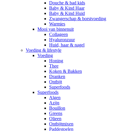
Douche & bad kids
Baby & Kind Haar
Baby & Kind Huid
Zwangerschap & borstvoeding
Warmies
Mooi van binnenuit
Collageen
Hyaluronzuur
Huid, haar & nagel
Voeding & lifestyle
Voeding
Honing
Thee
Koken & Bakken
Dranken
Ontbijt
Superfoods
Superfoods
Algen
Azijn
Bouillon
Greens
Olieen
Ontbijtmixen
Paddestoelen