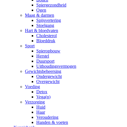
Spiergezondheid
Ogen
Maag & darmen
Spijsvertering
Stoelgang
Hart & bloedvaten
Cholesterol
Bloeddruk
Sport
Spieropbouw
Herstel
Duursport
Uithoudingsvermogen
Gewichtsbeheersing
Ondergewicht
Overgewicht
Voeding
Detox
Vega(n)
Verzorging
Huid
Haar
Veroudering
Handen & voeten