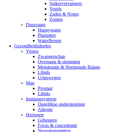
Suikervervangers
Vezels
Zaden & Noten
Zouten
Duurzaam
Happysoaps
Plastuiten
Waterflessen
Gezondheidsdoelen
Vrouw
Zwangerschap
Overgang & stemming
Menstruatie & Hormonale Balans
Libido
Urinewegen
Man
Prostaat
Libido
Immuunsysteem
Dagelijkse ondersteuning
Allergie
Hersenen
Geheugen
Focus & concentratie
Neurotransmitters