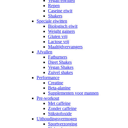
Vegan eiwitten
Repen
Caseine eiwit
Shakers
Speciale eiwitten
Biologisch eiwit
Weight gainers
Gluten vrij
Lactose vrij
Maaltijdvervangers
Afvallen
Fatburners
Dieet Shakes
Vegan Shakes
Zuivel shakes
Performance
Creatine
Beta-alanine
Supplementen voor mannen
Pre-workout
Met caffeine
Zonder caffeine
Stikstofoxide
Uithoudingsvermogen
Sportverzorging