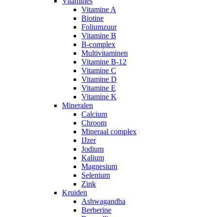
Vitamines
Vitamine A
Biotine
Foliumzuur
Vitamine B
B-complex
Multivitaminen
Vitamine B-12
Vitamine C
Vitamine D
Vitamine E
Vitamine K
Mineralen
Calcium
Chroom
Mineraal complex
IJzer
Jodium
Kalium
Magnesium
Selenium
Zink
Kruiden
Ashwagandha
Berberine