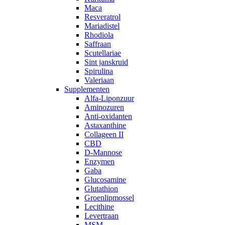
Maca
Resveratrol
Mariadistel
Rhodiola
Saffraan
Scutellariae
Sint janskruid
Spirulina
Valeriaan
Supplementen
Alfa-Liponzuur
Aminozuren
Anti-oxidanten
Astaxanthine
Collageen II
CBD
D-Mannose
Enzymen
Gaba
Glucosamine
Glutathion
Groenlipmossel
Lecithine
Levertraan
MSM