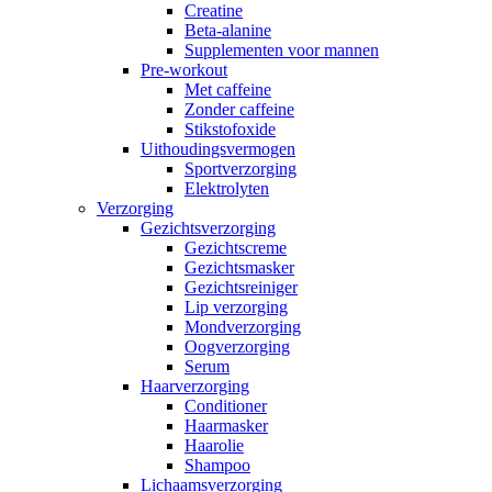
Creatine
Beta-alanine
Supplementen voor mannen
Pre-workout
Met caffeine
Zonder caffeine
Stikstofoxide
Uithoudingsvermogen
Sportverzorging
Elektrolyten
Verzorging
Gezichtsverzorging
Gezichtscreme
Gezichtsmasker
Gezichtsreiniger
Lip verzorging
Mondverzorging
Oogverzorging
Serum
Haarverzorging
Conditioner
Haarmasker
Haarolie
Shampoo
Lichaamsverzorging