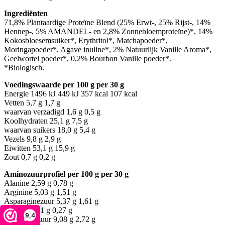
Ingrediënten
71,8% Plantaardige Proteïne Blend (25% Erwt-, 25% Rijst-, 14%
Hennep-, 5% AMANDEL- en 2,8% Zonnebloemproteïne)*, 14%
Kokosbloesemsuiker*, Erythritol*, Matchapoeder*,
Moringapoeder*, Agave inuline*, 2% Natuurlijk Vanille Aroma*,
Geelwortel poeder*, 0,2% Bourbon Vanille poeder*.
*Biologisch.
Voedingswaarde per 100 g per 30 g
Energie 1496 kJ 449 kJ 357 kcal 107 kcal
Vetten 5,7 g 1,7 g
waarvan verzadigd 1,6 g 0,5 g
Koolhydraten 25,1 g 7,5 g
waarvan suikers 18,0 g 5,4 g
Vezels 9,8 g 2,9 g
Eiwitten 53,1 g 15,9 g
Zout 0,7 g 0,2 g
Aminozuurprofiel per 100 g per 30 g
Alanine 2,59 g 0,78 g
Arginine 5,03 g 1,51 g
Asparaginezuur 5,37 g 1,61 g
Cystine 0,91 g 0,27 g
9,4
Glutaminezuur 9,08 g 2,72 g