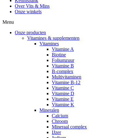
Kennisbank
Over Vits & Mins
Onze winkels
Menu
Onze producten
Vitamines & supplementen
Vitamines
Vitamine A
Biotine
Foliumzuur
Vitamine B
B-complex
Multivitaminen
Vitamine B-12
Vitamine C
Vitamine D
Vitamine E
Vitamine K
Mineralen
Calcium
Chroom
Mineraal complex
IJzer
Jodium