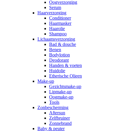
Oogverzorging
Serum
Haarverzorging
Conditioner
Haarmasker
Haarolie
Shampoo
Lichaamsverzorging
Bad & douche
Benen
Bodylotion
Deodorant
Handen & voeten
Huidolie
Etherische Olieen
Make-up
Gezichtsmake-up
Lipmake-up
Oogmake-up
Tools
Zonbescherming
Aftersun
Zelfbruiner
Zonnebrand
Baby & peuter