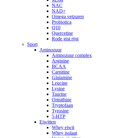
NAC
NAD+
Omega vetzuren
Probiotica
Q10
Quercetine
Rode gist rijst
Sport
Aminozuur
Aminozuur complex
Arginine
BCAA
Carnitine
Glutamine
Leucine
Lysine
Taurine
Ortnithine
Tryptofaan
Tyrosine
5-HTP
Eiwitten
Whey eiwit
Whey isolaat