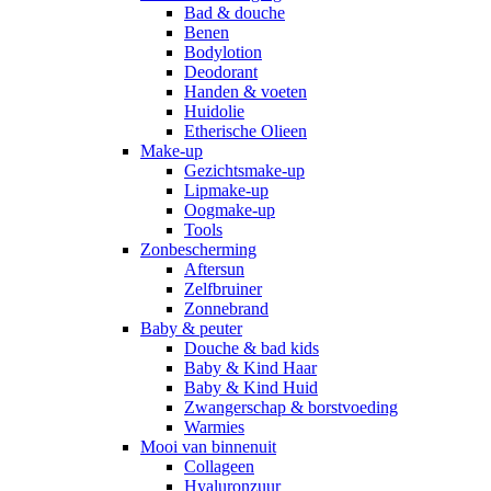
Bad & douche
Benen
Bodylotion
Deodorant
Handen & voeten
Huidolie
Etherische Olieen
Make-up
Gezichtsmake-up
Lipmake-up
Oogmake-up
Tools
Zonbescherming
Aftersun
Zelfbruiner
Zonnebrand
Baby & peuter
Douche & bad kids
Baby & Kind Haar
Baby & Kind Huid
Zwangerschap & borstvoeding
Warmies
Mooi van binnenuit
Collageen
Hyaluronzuur