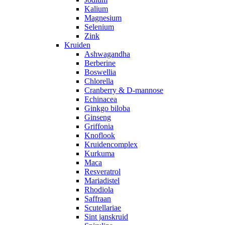
Kalium
Magnesium
Selenium
Zink
Kruiden
Ashwagandha
Berberine
Boswellia
Chlorella
Cranberry & D-mannose
Echinacea
Ginkgo biloba
Ginseng
Griffonia
Knoflook
Kruidencomplex
Kurkuma
Maca
Resveratrol
Mariadistel
Rhodiola
Saffraan
Scutellariae
Sint janskruid