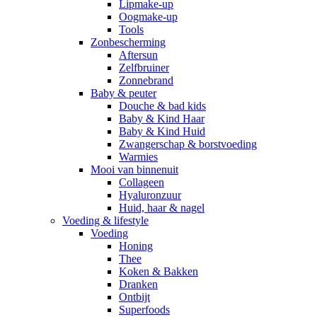
Lipmake-up
Oogmake-up
Tools
Zonbescherming
Aftersun
Zelfbruiner
Zonnebrand
Baby & peuter
Douche & bad kids
Baby & Kind Haar
Baby & Kind Huid
Zwangerschap & borstvoeding
Warmies
Mooi van binnenuit
Collageen
Hyaluronzuur
Huid, haar & nagel
Voeding & lifestyle
Voeding
Honing
Thee
Koken & Bakken
Dranken
Ontbijt
Superfoods