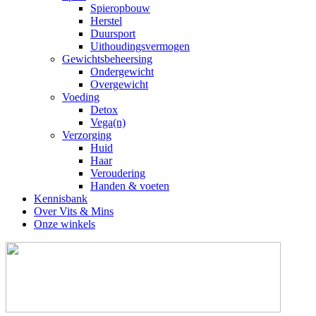
Spieropbouw
Herstel
Duursport
Uithoudingsvermogen
Gewichtsbeheersing
Ondergewicht
Overgewicht
Voeding
Detox
Vega(n)
Verzorging
Huid
Haar
Veroudering
Handen & voeten
Kennisbank
Over Vits & Mins
Onze winkels