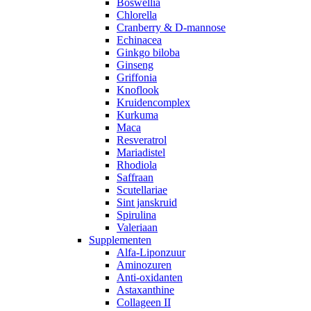
Boswellia
Chlorella
Cranberry & D-mannose
Echinacea
Ginkgo biloba
Ginseng
Griffonia
Knoflook
Kruidencomplex
Kurkuma
Maca
Resveratrol
Mariadistel
Rhodiola
Saffraan
Scutellariae
Sint janskruid
Spirulina
Valeriaan
Supplementen
Alfa-Liponzuur
Aminozuren
Anti-oxidanten
Astaxanthine
Collageen II