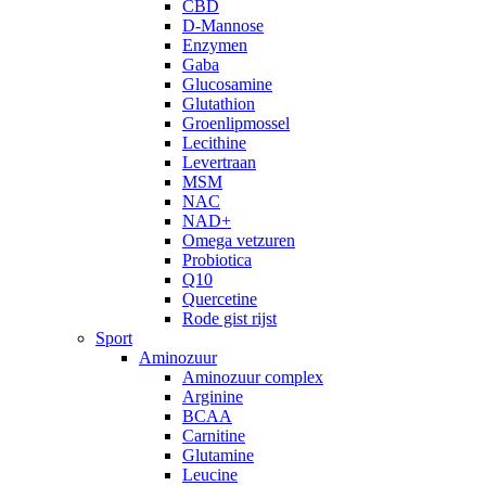
CBD
D-Mannose
Enzymen
Gaba
Glucosamine
Glutathion
Groenlipmossel
Lecithine
Levertraan
MSM
NAC
NAD+
Omega vetzuren
Probiotica
Q10
Quercetine
Rode gist rijst
Sport
Aminozuur
Aminozuur complex
Arginine
BCAA
Carnitine
Glutamine
Leucine