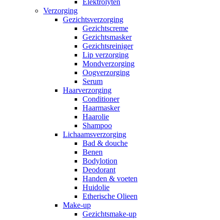
Elektrolyten
Verzorging
Gezichtsverzorging
Gezichtscreme
Gezichtsmasker
Gezichtsreiniger
Lip verzorging
Mondverzorging
Oogverzorging
Serum
Haarverzorging
Conditioner
Haarmasker
Haarolie
Shampoo
Lichaamsverzorging
Bad & douche
Benen
Bodylotion
Deodorant
Handen & voeten
Huidolie
Etherische Olieen
Make-up
Gezichtsmake-up