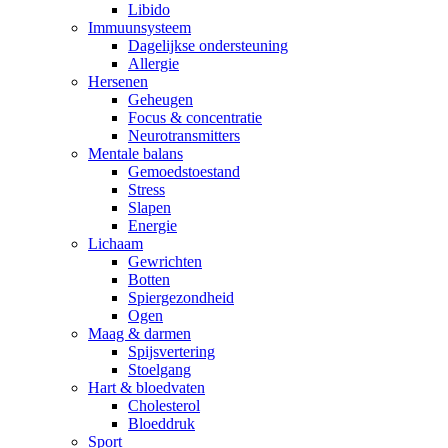
Libido
Immuunsysteem
Dagelijkse ondersteuning
Allergie
Hersenen
Geheugen
Focus & concentratie
Neurotransmitters
Mentale balans
Gemoedstoestand
Stress
Slapen
Energie
Lichaam
Gewrichten
Botten
Spiergezondheid
Ogen
Maag & darmen
Spijsvertering
Stoelgang
Hart & bloedvaten
Cholesterol
Bloeddruk
Sport