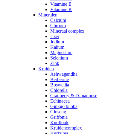
Vitamine E
Vitamine K
Mineralen
Calcium
Chroom
Mineraal complex
IJzer
Jodium
Kalium
Magnesium
Selenium
Zink
Kruiden
Ashwagandha
Berberine
Boswellia
Chlorella
Cranberry & D-mannose
Echinacea
Ginkgo biloba
Ginseng
Griffonia
Knoflook
Kruidencomplex
Kurkuma