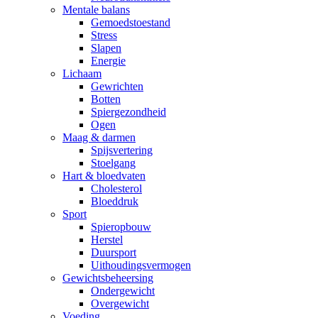
Mentale balans
Gemoedstoestand
Stress
Slapen
Energie
Lichaam
Gewrichten
Botten
Spiergezondheid
Ogen
Maag & darmen
Spijsvertering
Stoelgang
Hart & bloedvaten
Cholesterol
Bloeddruk
Sport
Spieropbouw
Herstel
Duursport
Uithoudingsvermogen
Gewichtsbeheersing
Ondergewicht
Overgewicht
Voeding