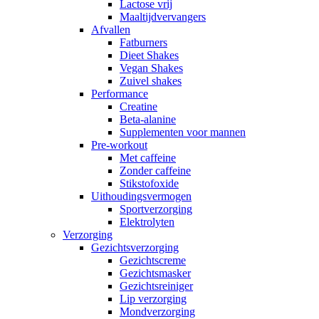
Lactose vrij
Maaltijdvervangers
Afvallen
Fatburners
Dieet Shakes
Vegan Shakes
Zuivel shakes
Performance
Creatine
Beta-alanine
Supplementen voor mannen
Pre-workout
Met caffeine
Zonder caffeine
Stikstofoxide
Uithoudingsvermogen
Sportverzorging
Elektrolyten
Verzorging
Gezichtsverzorging
Gezichtscreme
Gezichtsmasker
Gezichtsreiniger
Lip verzorging
Mondverzorging