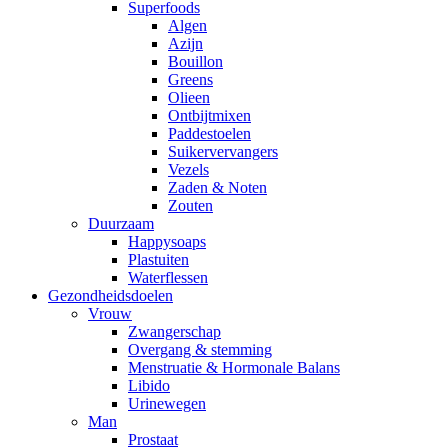
Superfoods
Algen
Azijn
Bouillon
Greens
Olieen
Ontbijtmixen
Paddestoelen
Suikervervangers
Vezels
Zaden & Noten
Zouten
Duurzaam
Happysoaps
Plastuiten
Waterflessen
Gezondheidsdoelen
Vrouw
Zwangerschap
Overgang & stemming
Menstruatie & Hormonale Balans
Libido
Urinewegen
Man
Prostaat