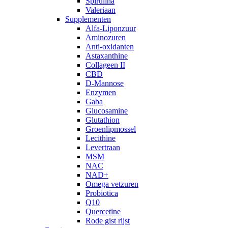
Spirulina
Valeriaan
Supplementen
Alfa-Liponzuur
Aminozuren
Anti-oxidanten
Astaxanthine
Collageen II
CBD
D-Mannose
Enzymen
Gaba
Glucosamine
Glutathion
Groenlipmossel
Lecithine
Levertraan
MSM
NAC
NAD+
Omega vetzuren
Probiotica
Q10
Quercetine
Rode gist rijst