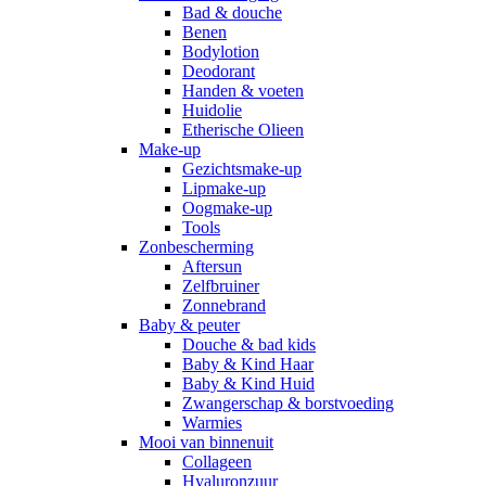
Bad & douche
Benen
Bodylotion
Deodorant
Handen & voeten
Huidolie
Etherische Olieen
Make-up
Gezichtsmake-up
Lipmake-up
Oogmake-up
Tools
Zonbescherming
Aftersun
Zelfbruiner
Zonnebrand
Baby & peuter
Douche & bad kids
Baby & Kind Haar
Baby & Kind Huid
Zwangerschap & borstvoeding
Warmies
Mooi van binnenuit
Collageen
Hyaluronzuur