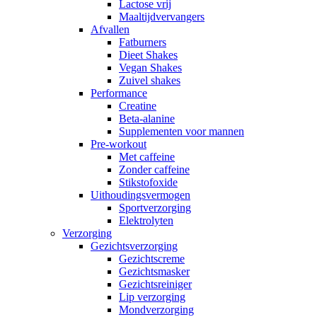
Lactose vrij
Maaltijdvervangers
Afvallen
Fatburners
Dieet Shakes
Vegan Shakes
Zuivel shakes
Performance
Creatine
Beta-alanine
Supplementen voor mannen
Pre-workout
Met caffeine
Zonder caffeine
Stikstofoxide
Uithoudingsvermogen
Sportverzorging
Elektrolyten
Verzorging
Gezichtsverzorging
Gezichtscreme
Gezichtsmasker
Gezichtsreiniger
Lip verzorging
Mondverzorging