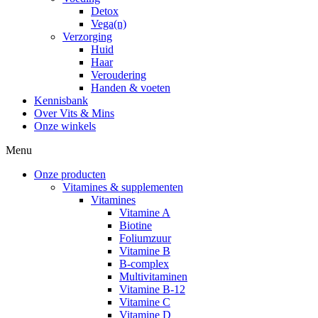
Detox
Vega(n)
Verzorging
Huid
Haar
Veroudering
Handen & voeten
Kennisbank
Over Vits & Mins
Onze winkels
Menu
Onze producten
Vitamines & supplementen
Vitamines
Vitamine A
Biotine
Foliumzuur
Vitamine B
B-complex
Multivitaminen
Vitamine B-12
Vitamine C
Vitamine D