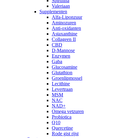
Spirulina
Valeriaan
Supplementen
Alfa-Liponzuur
Aminozuren
Anti-oxidanten
Astaxanthine
Collageen II
CBD
D-Mannose
Enzymen
Gaba
Glucosamine
Glutathion
Groenlipmossel
Lecithine
Levertraan
MSM
NAC
NAD+
Omega vetzuren
Probiotica
Q10
Quercetine
Rode gist rijst