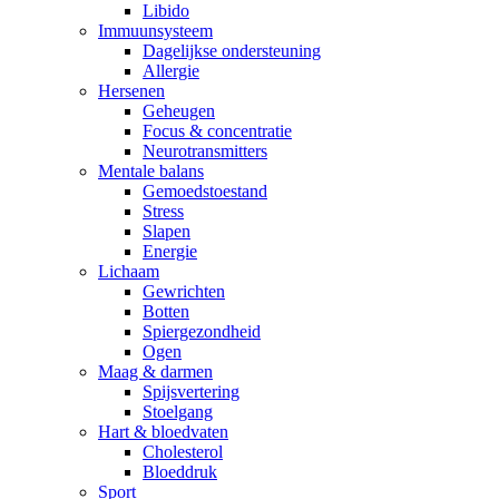
Libido
Immuunsysteem
Dagelijkse ondersteuning
Allergie
Hersenen
Geheugen
Focus & concentratie
Neurotransmitters
Mentale balans
Gemoedstoestand
Stress
Slapen
Energie
Lichaam
Gewrichten
Botten
Spiergezondheid
Ogen
Maag & darmen
Spijsvertering
Stoelgang
Hart & bloedvaten
Cholesterol
Bloeddruk
Sport