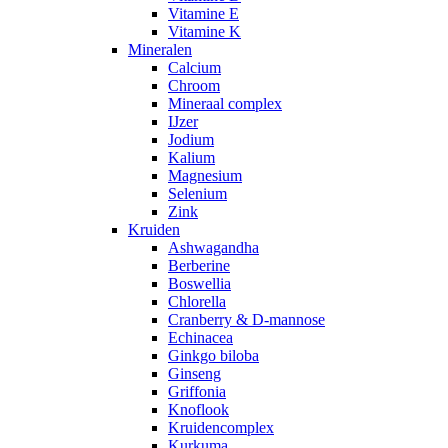
Vitamine E
Vitamine K
Mineralen
Calcium
Chroom
Mineraal complex
IJzer
Jodium
Kalium
Magnesium
Selenium
Zink
Kruiden
Ashwagandha
Berberine
Boswellia
Chlorella
Cranberry & D-mannose
Echinacea
Ginkgo biloba
Ginseng
Griffonia
Knoflook
Kruidencomplex
Kurkuma