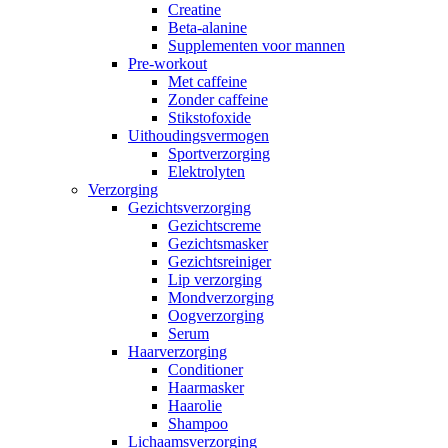
Creatine
Beta-alanine
Supplementen voor mannen
Pre-workout
Met caffeine
Zonder caffeine
Stikstofoxide
Uithoudingsvermogen
Sportverzorging
Elektrolyten
Verzorging
Gezichtsverzorging
Gezichtscreme
Gezichtsmasker
Gezichtsreiniger
Lip verzorging
Mondverzorging
Oogverzorging
Serum
Haarverzorging
Conditioner
Haarmasker
Haarolie
Shampoo
Lichaamsverzorging