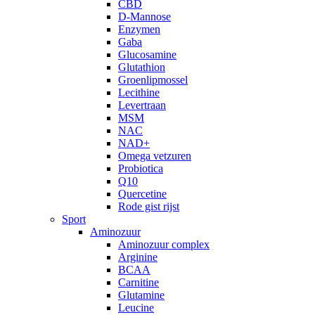
CBD
D-Mannose
Enzymen
Gaba
Glucosamine
Glutathion
Groenlipmossel
Lecithine
Levertraan
MSM
NAC
NAD+
Omega vetzuren
Probiotica
Q10
Quercetine
Rode gist rijst
Sport
Aminozuur
Aminozuur complex
Arginine
BCAA
Carnitine
Glutamine
Leucine