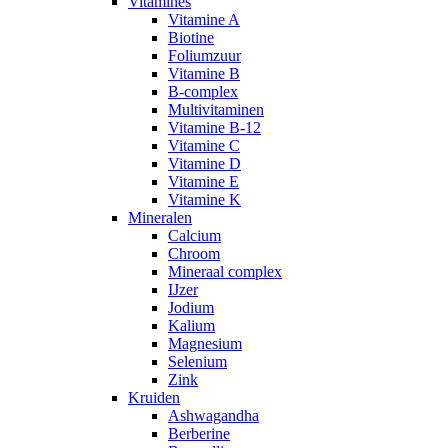
Vitamines
Vitamine A
Biotine
Foliumzuur
Vitamine B
B-complex
Multivitaminen
Vitamine B-12
Vitamine C
Vitamine D
Vitamine E
Vitamine K
Mineralen
Calcium
Chroom
Mineraal complex
IJzer
Jodium
Kalium
Magnesium
Selenium
Zink
Kruiden
Ashwagandha
Berberine