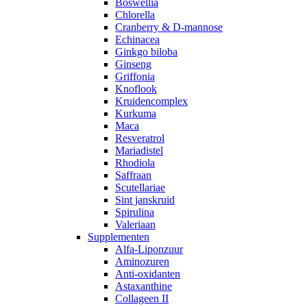
Boswellia
Chlorella
Cranberry & D-mannose
Echinacea
Ginkgo biloba
Ginseng
Griffonia
Knoflook
Kruidencomplex
Kurkuma
Maca
Resveratrol
Mariadistel
Rhodiola
Saffraan
Scutellariae
Sint janskruid
Spirulina
Valeriaan
Supplementen
Alfa-Liponzuur
Aminozuren
Anti-oxidanten
Astaxanthine
Collageen II