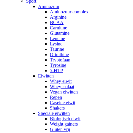
Sport
Aminozuur
Aminozuur complex
Arginine
BCAA
Carnitine
Glutamine
Leucine
Lysine
Taurine
Ortnithine
Tryptofaan
Tyrosine
5-HTP
Eiwitten
Whey eiwit
Whey isolaat
Vegan eiwitten
Repen
Caseine eiwit
Shakers
Speciale eiwitten
Biologisch eiwit
Weight gainers
Gluten vrij