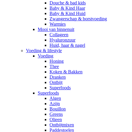
Douche & bad kids
Baby & Kind Haar
Baby & Kind Huid
Zwangerschap & borstvoeding
Warmies
Mooi van binnenuit
Collageen
Hyaluronzuur
Huid, haar & nagel
Voeding & lifestyle
Voeding
Honing
Thee
Koken & Bakken
Dranken
Ontbijt
Superfoods
Superfoods
Algen
Azijn
Bouillon
Greens
Olieen
Ontbijtmixen
Paddestoelen