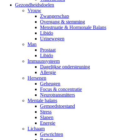
Gezondheidsdoelen
Vrouw
Zwangerschap
Overgang & stemming
Menstruatie & Hormonale Balans
Libido
Urinewegen
Man
Prostaat
Libido
Immuunsysteem
Dagelijkse ondersteuning
Allergie
Hersenen
Geheugen
Focus & concentratie
Neurotransmitters
Mentale balans
Gemoedstoestand
Stress
Slapen
Energie
Lichaam
Gewrichten
Botten