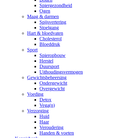
Spiergezondheid
Ogen
Maag & darmen
Spijsvertering
Stoelgang
Hart & bloedvaten
Cholesterol
Bloeddruk
Sport
Spieropbouw
Herstel
Duursport
Uithoudingsvermogen
Gewichtsbeheersing
Ondergewicht
Overgewicht
Voeding
Detox
Vega(n)
Verzorging
Huid
Haar
Veroudering
Handen & voeten