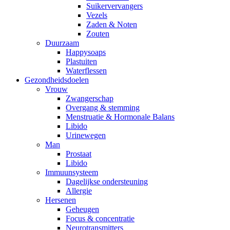
Suikervervangers
Vezels
Zaden & Noten
Zouten
Duurzaam
Happysoaps
Plastuiten
Waterflessen
Gezondheidsdoelen
Vrouw
Zwangerschap
Overgang & stemming
Menstruatie & Hormonale Balans
Libido
Urinewegen
Man
Prostaat
Libido
Immuunsysteem
Dagelijkse ondersteuning
Allergie
Hersenen
Geheugen
Focus & concentratie
Neurotransmitters