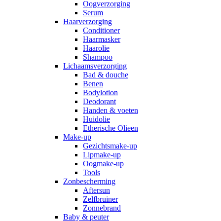
Oogverzorging
Serum
Haarverzorging
Conditioner
Haarmasker
Haarolie
Shampoo
Lichaamsverzorging
Bad & douche
Benen
Bodylotion
Deodorant
Handen & voeten
Huidolie
Etherische Olieen
Make-up
Gezichtsmake-up
Lipmake-up
Oogmake-up
Tools
Zonbescherming
Aftersun
Zelfbruiner
Zonnebrand
Baby & peuter