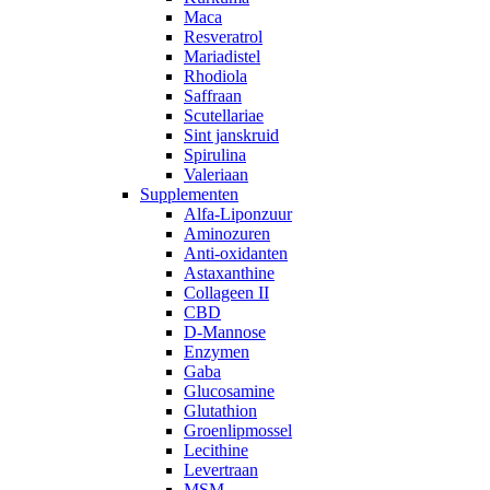
Maca
Resveratrol
Mariadistel
Rhodiola
Saffraan
Scutellariae
Sint janskruid
Spirulina
Valeriaan
Supplementen
Alfa-Liponzuur
Aminozuren
Anti-oxidanten
Astaxanthine
Collageen II
CBD
D-Mannose
Enzymen
Gaba
Glucosamine
Glutathion
Groenlipmossel
Lecithine
Levertraan
MSM