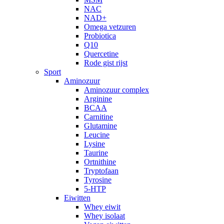
NAC
NAD+
Omega vetzuren
Probiotica
Q10
Quercetine
Rode gist rijst
Sport
Aminozuur
Aminozuur complex
Arginine
BCAA
Carnitine
Glutamine
Leucine
Lysine
Taurine
Ortnithine
Tryptofaan
Tyrosine
5-HTP
Eiwitten
Whey eiwit
Whey isolaat