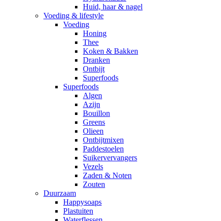
Huid, haar & nagel
Voeding & lifestyle
Voeding
Honing
Thee
Koken & Bakken
Dranken
Ontbijt
Superfoods
Superfoods
Algen
Azijn
Bouillon
Greens
Olieen
Ontbijtmixen
Paddestoelen
Suikervervangers
Vezels
Zaden & Noten
Zouten
Duurzaam
Happysoaps
Plastuiten
Waterflessen