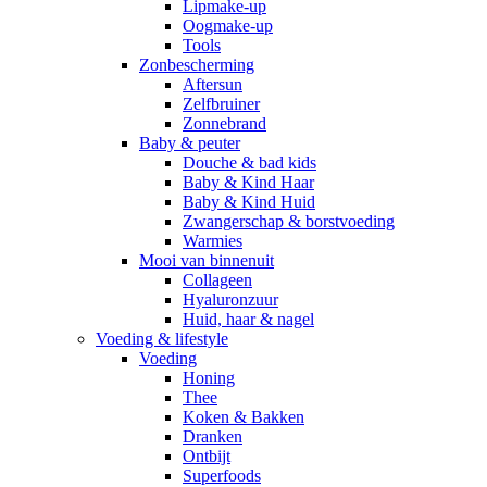
Lipmake-up
Oogmake-up
Tools
Zonbescherming
Aftersun
Zelfbruiner
Zonnebrand
Baby & peuter
Douche & bad kids
Baby & Kind Haar
Baby & Kind Huid
Zwangerschap & borstvoeding
Warmies
Mooi van binnenuit
Collageen
Hyaluronzuur
Huid, haar & nagel
Voeding & lifestyle
Voeding
Honing
Thee
Koken & Bakken
Dranken
Ontbijt
Superfoods