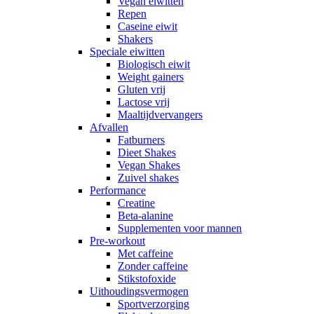
Vegan eiwitten
Repen
Caseine eiwit
Shakers
Speciale eiwitten
Biologisch eiwit
Weight gainers
Gluten vrij
Lactose vrij
Maaltijdvervangers
Afvallen
Fatburners
Dieet Shakes
Vegan Shakes
Zuivel shakes
Performance
Creatine
Beta-alanine
Supplementen voor mannen
Pre-workout
Met caffeine
Zonder caffeine
Stikstofoxide
Uithoudingsvermogen
Sportverzorging