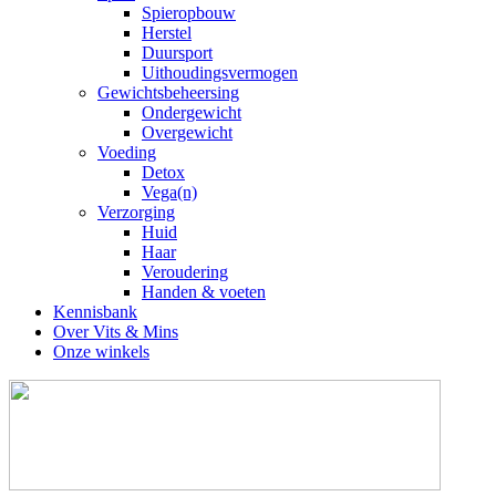
Spieropbouw
Herstel
Duursport
Uithoudingsvermogen
Gewichtsbeheersing
Ondergewicht
Overgewicht
Voeding
Detox
Vega(n)
Verzorging
Huid
Haar
Veroudering
Handen & voeten
Kennisbank
Over Vits & Mins
Onze winkels