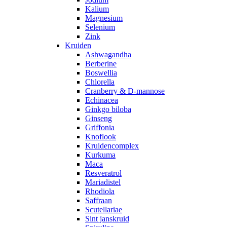
Kalium
Magnesium
Selenium
Zink
Kruiden
Ashwagandha
Berberine
Boswellia
Chlorella
Cranberry & D-mannose
Echinacea
Ginkgo biloba
Ginseng
Griffonia
Knoflook
Kruidencomplex
Kurkuma
Maca
Resveratrol
Mariadistel
Rhodiola
Saffraan
Scutellariae
Sint janskruid