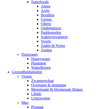
Superfoods
Algen
Azijn
Bouillon
Greens
Olieen
Ontbijtmixen
Paddestoelen
Suikervervangers
Vezels
Zaden & Noten
Zouten
Duurzaam
Happysoaps
Plastuiten
Waterflessen
Gezondheidsdoelen
Vrouw
Zwangerschap
Overgang & stemming
Menstruatie & Hormonale Balans
Libido
Urinewegen
Man
Prostaat