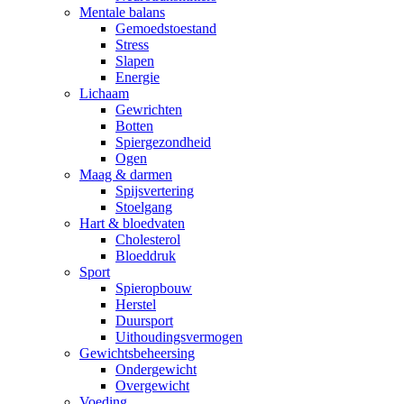
Mentale balans
Gemoedstoestand
Stress
Slapen
Energie
Lichaam
Gewrichten
Botten
Spiergezondheid
Ogen
Maag & darmen
Spijsvertering
Stoelgang
Hart & bloedvaten
Cholesterol
Bloeddruk
Sport
Spieropbouw
Herstel
Duursport
Uithoudingsvermogen
Gewichtsbeheersing
Ondergewicht
Overgewicht
Voeding