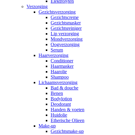
Elektrolyten
Verzorging
Gezichtsverzorging
Gezichtscreme
Gezichtsmasker
Gezichtsreiniger
Lip verzorging
Mondverzorging
Oogverzorging
Serum
Haarverzorging
Conditioner
Haarmasker
Haarolie
Shampoo
Lichaamsverzorging
Bad & douche
Benen
Bodylotion
Deodorant
Handen & voeten
Huidolie
Etherische Olieen
Make-up
Gezichtsmake-up