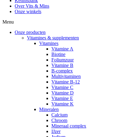
Kennisbank
Over Vits & Mins
Onze winkels
Menu
Onze producten
Vitamines & supplementen
Vitamines
Vitamine A
Biotine
Foliumzuur
Vitamine B
B-complex
Multivitaminen
Vitamine B-12
Vitamine C
Vitamine D
Vitamine E
Vitamine K
Mineralen
Calcium
Chroom
Mineraal complex
IJzer
Jodium