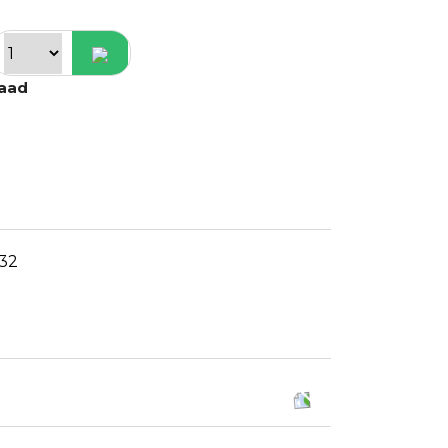
raad
32