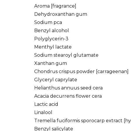
Aroma [fragrance]
Dehydroxanthan gum
Sodium pca
Benzyl alcohol
Polyglycerin-3
Menthyl lactate
Sodium stearoyl glutamate
Xanthan gum
Chondrus crispus powder [carrageenan]
Glyceryl caprylate
Helianthus annuus seed cera
Acacia decurrens flower cera
Lactic acid
Linalool
Tremella fuciformis sporocarp extract [hy
Benzyl salicylate