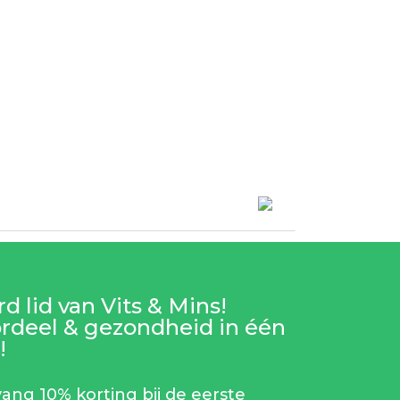
d lid van Vits & Mins!
rdeel & gezondheid in één
!
ang 10% korting bij de eerste