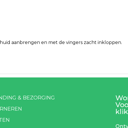
e huid aanbrengen en met de vingers zacht inkloppen.
Wor
NDING & BEZORGING
Voo
RNEREN
klik
TEN
Ontv