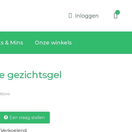
Inloggen
ts & Mins
Onze winkels
e gezichtsgel
150ml
Een vraag stellen
 Verkoelend.