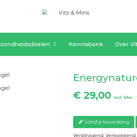
zondheidsdoelen
Kennisbank
Over Vi
Energynatur
€ 29,00
incl. btw
Schrijf je beoordeling
Verstevigend. Verkwikkend.