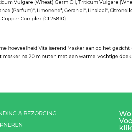
Triticum Vulgare (Wheat) Germ Oil, Triticum Vulgare (Whe
nce (Parfum)*, Limonene*, Geraniol*, Linalool*, Citronellol
n-Copper Complex (CI 75810).
e hoeveelheid Vitaliserend Masker aan op het gezicht (
et masker na 20 minuten met een warme, vochtige doek
Wor
NDING & BEZORGING
Voo
RNEREN
klik