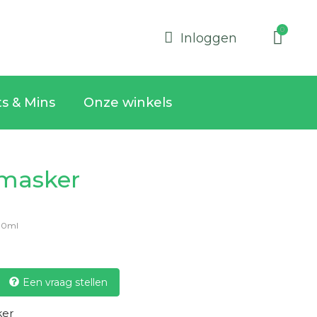
Inloggen
ts & Mins
Onze winkels
 masker
30ml
Een vraag stellen
ker