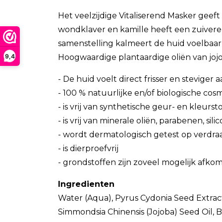
Het veelzijdige Vitaliserend Masker geef
wondklaver en kamille heeft een zuivere
samenstelling kalmeert de huid voelbaar, 
9,4
Hoogwaardige plantaardige oliën van joj
- De huid voelt direct frisser en steviger a
- 100 % natuurlijke en/of biologische c
- is vrij van synthetische geur- en kleur
- is vrij van minerale oliën, parabenen, si
- wordt dermatologisch getest op verdr
- is dierproefvrij
- grondstoffen zijn zoveel mogelijk afkom
Ingredienten
Water (Aqua), Pyrus Cydonia Seed Extract,
Simmondsia Chinensis (Jojoba) Seed Oil, B