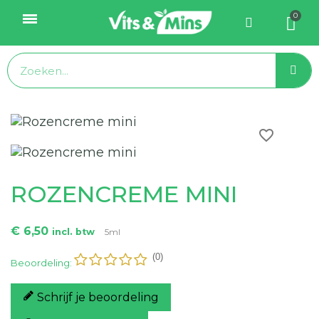
favorite_border
ROZENCREME MINI
€ 6,50
incl. btw
5ml
(0)
Beoordeling:
Schrijf je beoordeling