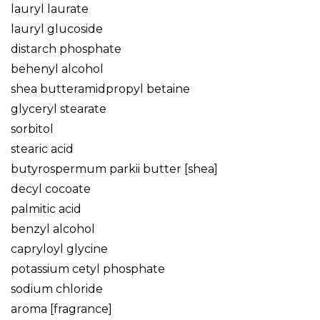
lauryl laurate
lauryl glucoside
distarch phosphate
behenyl alcohol
shea butteramidpropyl betaine
glyceryl stearate
sorbitol
stearic acid
butyrospermum parkii butter [shea]
decyl cocoate
palmitic acid
benzyl alcohol
capryloyl glycine
potassium cetyl phosphate
sodium chloride
aroma [fragrance]