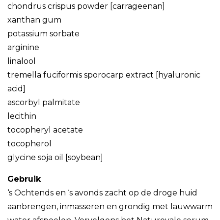
chondrus crispus powder [carrageenan]
xanthan gum
potassium sorbate
arginine
linalool
tremella fuciformis sporocarp extract [hyaluronic
acid]
ascorbyl palmitate
lecithin
tocopheryl acetate
tocopherol
glycine soja oil [soybean]
Gebruik
‘s Ochtends en ‘s avonds zacht op de droge huid
aanbrengen, inmasseren en grondig met lauwwarm