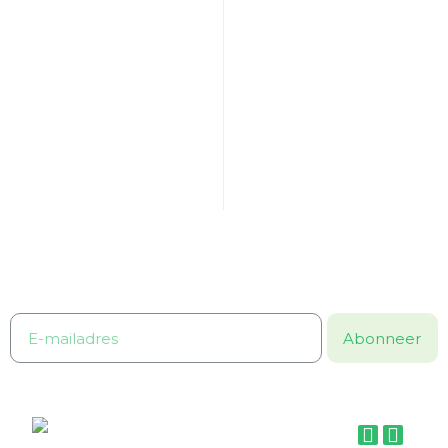
HOME
VERZENDING
WINKELS
RETOURNEREN
OVER VITS & MINS
KLACHTEN
CONTACT
PRIVACYBELEID
MIJN ACCOUNT
ALGEMENE VOORWAARDEN
Word lid van Vits & Mins,
voordeel & gezondheid in één klik!
Ontvang 10% korting bij de eerste bestelling!
Abonneer