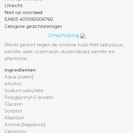
Utrecht:
Niet op voorraad
4011061006760
EAN13
gezichtsreiniger
Categorie
Omschrijving
Werkt gericht tegen de onreine huid. Met salicylzuur,
kamille, salie, rozemarijn, duizendblad, kamfer en
allantoïne.
Ingredienten
Aqua [water]
Alcohol
Sodium salicylate
Polyglyceryl-5 laurate
Glycerin
Sorbitol
Allantoin
Aroma [fragrance]
Camphor