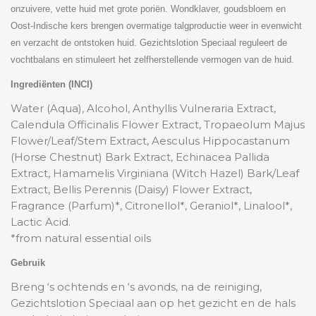
onzuivere, vette huid met grote poriën. Wondklaver, goudsbloem en
Oost-Indische kers brengen overmatige talgproductie weer in evenwicht
en verzacht de ontstoken huid. Gezichtslotion Speciaal reguleert de
vochtbalans en stimuleert het zelfherstellende vermogen van de huid.
Ingrediënten (INCI)
Water (Aqua), Alcohol, Anthyllis Vulneraria Extract,
Calendula Officinalis Flower Extract, Tropaeolum Majus
Flower/Leaf/Stem Extract, Aesculus Hippocastanum
(Horse Chestnut) Bark Extract, Echinacea Pallida
Extract, Hamamelis Virginiana (Witch Hazel) Bark/Leaf
Extract, Bellis Perennis (Daisy) Flower Extract,
Fragrance (Parfum)*, Citronellol*, Geraniol*, Linalool*,
Lactic Acid.
*from natural essential oils
Gebruik
Breng ‘s ochtends en ‘s avonds, na de reiniging,
Gezichtslotion Speciaal aan op het gezicht en de hals