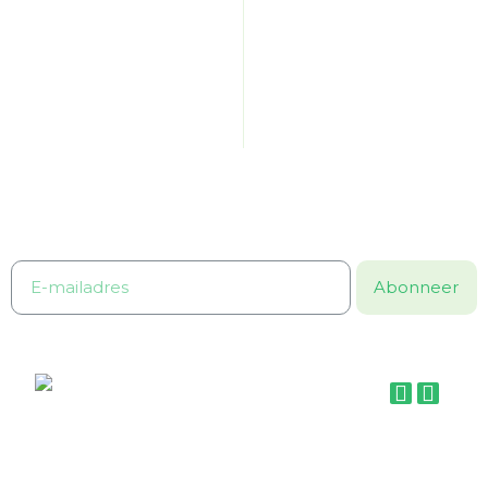
OVER VITS & MINS
KLACHTEN
CONTACT
PRIVACYBELEID
MIJN ACCOUNT
ALGEMENE VOORWAARDEN
Word lid van Vits & Mins,
voordeel & gezondheid in één klik!
Ontvang 10% korting bij de eerste bestelling!
Abonneer