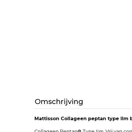
Omschrijving
Mattisson Collageen peptan type IIm 
Collageen Peptan® Type IIm. Vrij van co