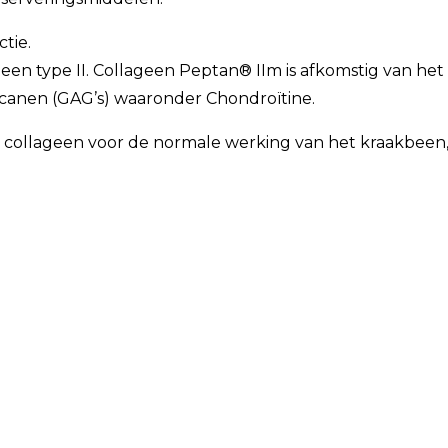
tie.
geen type II. Collageen Peptan® IIm is afkomstig van he
canen (GAG’s) waaronder Chondroïtine.
an collageen voor de normale werking van het kraakbeen,