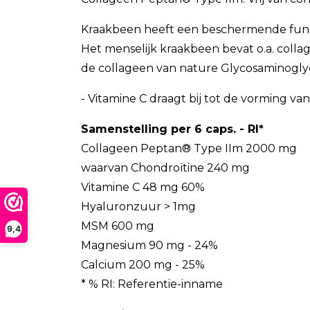
Kraakbeen heeft een beschermende func
Het menselijk kraakbeen bevat o.a. colla
de collageen van nature Glycosaminogly
- Vitamine C draagt bij tot de vorming v
Samenstelling
per 6 caps. - RI*
Collageen Peptan® Type IIm 2000 mg
waarvan Chondroïtine 240 mg
Vitamine C 48 mg 60%
Hyaluronzuur > 1mg
MSM 600 mg
9,4
Magnesium 90 mg - 24%
Calcium 200 mg - 25%
* % RI: Referentie-inname