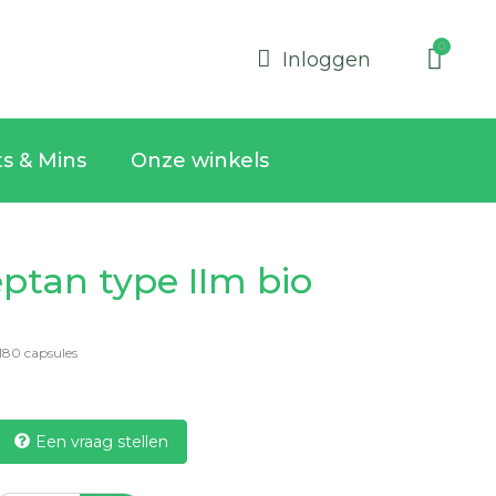
Inloggen
ts & Mins
Onze winkels
ptan type IIm bio
180 capsules
Een vraag stellen