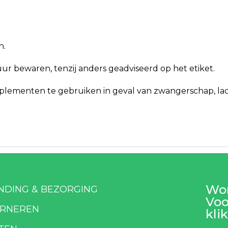
n.
r bewaren, tenzij anders geadviseerd op het etiket.
ementen te gebruiken in geval van zwangerschap, lacta
Wor
NDING & BEZORGING
Voo
RNEREN
klik