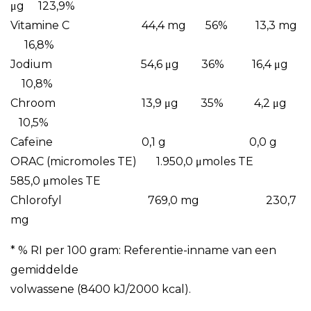
μg 123,9%
Vitamine C 44,4 mg 56% 13,3 mg
16,8%
Jodium 54,6 μg 36% 16,4 μg
10,8%
Chroom 13,9 μg 35% 4,2 μg
10,5%
Cafeïne 0,1 g 0,0 g
ORAC (micromoles TE) 1.950,0 μmoles TE
585,0 μmoles TE
Chlorofyl 769,0 mg 230,7
mg
* % RI per 100 gram: Referentie-inname van een
gemiddelde
volwassene (8400 kJ/2000 kcal).