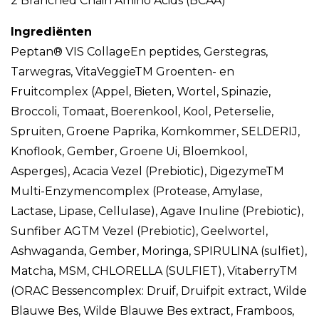
2 Branched Chain Amino Acids (BCAA)
Ingrediënten
Peptan® VIS CollageEn peptides, Gerstegras,
Tarwegras, VitaVeggieTM Groenten- en
Fruitcomplex (Appel, Bieten, Wortel, Spinazie,
Broccoli, Tomaat, Boerenkool, Kool, Peterselie,
Spruiten, Groene Paprika, Komkommer, SELDERIJ,
Knoflook, Gember, Groene Ui, Bloemkool,
Asperges), Acacia Vezel (Prebiotic), DigezymeTM
Multi-Enzymencomplex (Protease, Amylase,
Lactase, Lipase, Cellulase), Agave Inuline (Prebiotic),
Sunfiber AGTM Vezel (Prebiotic), Geelwortel,
Ashwaganda, Gember, Moringa, SPIRULINA (sulfiet),
Matcha, MSM, CHLORELLA (SULFIET), VitaberryTM
(ORAC Bessencomplex: Druif, Druifpit extract, Wilde
Blauwe Bes, Wilde Blauwe Bes extract, Framboos,