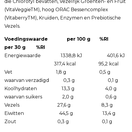
die Chlorofyl bevatten, Vezelrijk Groenten- en Fruit
(VitaVeggieTM), hoog ORAC Bessencomplex
(VitaberryTM), Kruiden, Enzymen en Prebiotische
Vezels.
Voedingswaarde per 100 g %RI
per 30 g %RI
Energiewaarde 1338,8 kJ 401,6 kJ
317,4 kcal 95,2 kcal
Vet 1,8 g 0,5 g
waarvan verzadigd 0,3 g 0,1 g
Koolhydraten 13,3 g 4,0 g
waarvan suikers 2,0 g 0,6 g
Vezels 27,6 g 8,3 g
Eiwitten 44,5 g 13,4 g
Zout 0,3 g 0,1 g