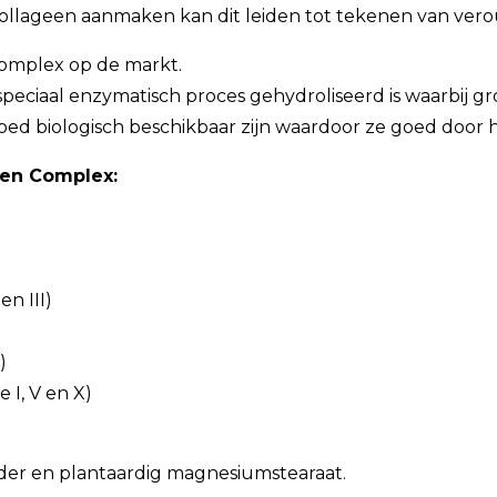
llageen aanmaken kan dit leiden tot tekenen van ver
complex op de markt.
speciaal enzymatisch proces gehydroliseerd is waarbij g
ed biologisch beschikbaar zijn waardoor ze goed doo
een Complex:
n III)
)
 I, V en X)
poeder en plantaardig magnesiumstearaat.