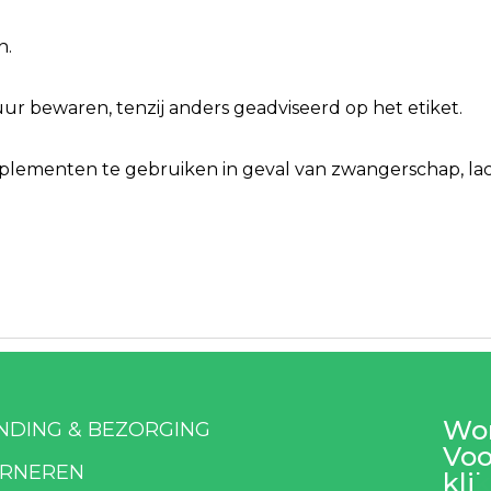
n.
r bewaren, tenzij anders geadviseerd op het etiket.
ementen te gebruiken in geval van zwangerschap, lacta
Wor
NDING & BEZORGING
Voo
RNEREN
klik