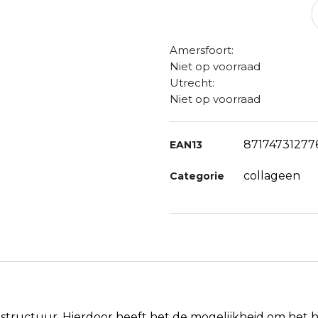
Amersfoort:
Niet op voorraad
Utrecht:
Niet op voorraad
87174731277
EAN13
collageen
Categorie
tructuur. Hierdoor heeft het de mogelijkheid om het hele