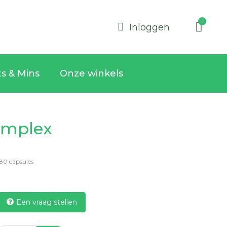
Inloggen
ts & Mins
Onze winkels
omplex
80 capsules
Een vraag stellen