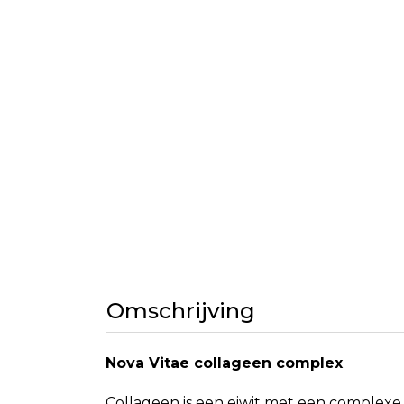
Omschrijving
Nova Vitae collageen complex
Collageen is een eiwit met een complexe s