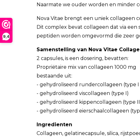
Naarmate we ouder worden en minder co
Nova Vitae brengt een uniek collageen 
Dit complex bevat collageen dat via een 
peptiden worden omgevormd die zeer go
9,4
Samenstelling van Nova Vitae Collag
2 capsules, is een dosering, bevatten:
Propriëtaire mix van collageen 1000 mg
bestaande uit:
- gehydroliseerd rundercollageen (type I e
- gehydroliseerd viscollageen (type I)
- gehydroliseerd kippencollageen (type II
- gehydroliseerd eierschaalcollageen (type
Ingredienten
Collageen, gelatinecapsule, silica, rijst