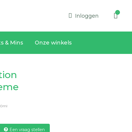
Inloggen
ts & Mins
Onze winkels
tion
reme
30ml
Een vraag stellen