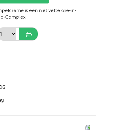
elcrème is een niet vette olie-in-
io-Complex.
06
ng