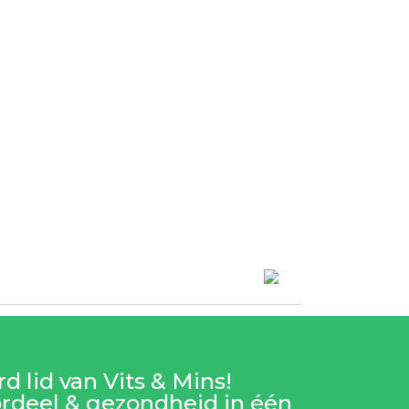
d lid van Vits & Mins!
rdeel & gezondheid in één