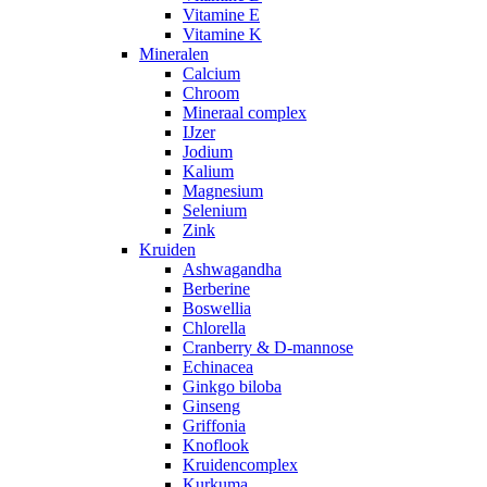
Vitamine E
Vitamine K
Mineralen
Calcium
Chroom
Mineraal complex
IJzer
Jodium
Kalium
Magnesium
Selenium
Zink
Kruiden
Ashwagandha
Berberine
Boswellia
Chlorella
Cranberry & D-mannose
Echinacea
Ginkgo biloba
Ginseng
Griffonia
Knoflook
Kruidencomplex
Kurkuma