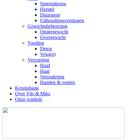
Spieropbouw
Herstel
Duursport
Uithoudingsvermogen
Gewichtsbeheersing
Ondergewicht
Overgewicht
Voeding
Detox
Vega(n)
Verzorging
Huid
Haar
Veroudering
Handen & voeten
Kennisbank
Over Vits & Mins
Onze winkels