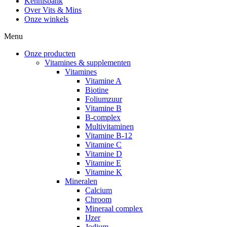
Kennisbank
Over Vits & Mins
Onze winkels
Menu
Onze producten
Vitamines & supplementen
Vitamines
Vitamine A
Biotine
Foliumzuur
Vitamine B
B-complex
Multivitaminen
Vitamine B-12
Vitamine C
Vitamine D
Vitamine E
Vitamine K
Mineralen
Calcium
Chroom
Mineraal complex
IJzer
Jodium