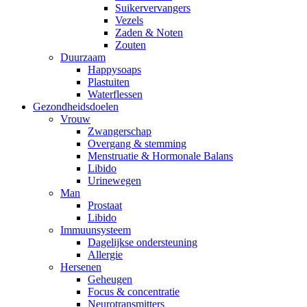
Suikervervangers
Vezels
Zaden & Noten
Zouten
Duurzaam
Happysoaps
Plastuiten
Waterflessen
Gezondheidsdoelen
Vrouw
Zwangerschap
Overgang & stemming
Menstruatie & Hormonale Balans
Libido
Urinewegen
Man
Prostaat
Libido
Immuunsysteem
Dagelijkse ondersteuning
Allergie
Hersenen
Geheugen
Focus & concentratie
Neurotransmitters