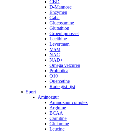
CBD
D-Mannose
Enzymen
Gaba
Glucosamine
Glutathion
Groenlipmossel
Lecithine
Levertraan
MSM
NAC
NAD+
Omega vetzuren
Probiotica
Q10
Quercetine
Rode gist rijst
Sport
Aminozuur
Aminozuur complex
Arginine
BCAA
Carnitine
Glutamine
Leucine