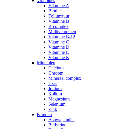
Vitamines
Vitamine A
Biotine
Foliumzuur
Vitamine B
B-complex
Multivitaminen
Vitamine B-12
Vitamine C
Vitamine D
Vitamine E
Vitamine K
Mineralen
Calcium
Chroom
Mineraal complex
IJzer
Jodium
Kalium
Magnesium
Selenium
Zink
Kruiden
Ashwagandha
Berberine