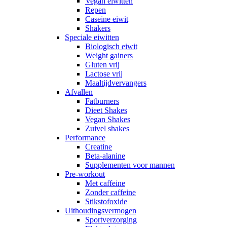
Vegan eiwitten
Repen
Caseine eiwit
Shakers
Speciale eiwitten
Biologisch eiwit
Weight gainers
Gluten vrij
Lactose vrij
Maaltijdvervangers
Afvallen
Fatburners
Dieet Shakes
Vegan Shakes
Zuivel shakes
Performance
Creatine
Beta-alanine
Supplementen voor mannen
Pre-workout
Met caffeine
Zonder caffeine
Stikstofoxide
Uithoudingsvermogen
Sportverzorging