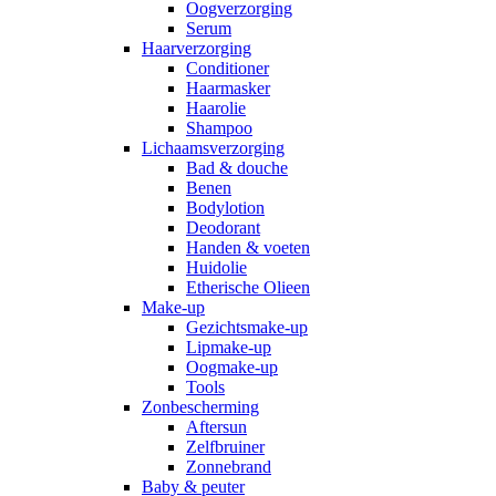
Oogverzorging
Serum
Haarverzorging
Conditioner
Haarmasker
Haarolie
Shampoo
Lichaamsverzorging
Bad & douche
Benen
Bodylotion
Deodorant
Handen & voeten
Huidolie
Etherische Olieen
Make-up
Gezichtsmake-up
Lipmake-up
Oogmake-up
Tools
Zonbescherming
Aftersun
Zelfbruiner
Zonnebrand
Baby & peuter