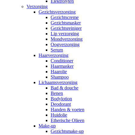
Elektrolyten
Verzorging
Gezichtsverzorging
Gezichtscreme
Gezichtsmasker
Gezichtsreiniger
Lip verzorging
Mondverzorging
Oogverzorging
Serum
Haarverzorging
Conditioner
Haarmasker
Haarolie
Shampoo
Lichaamsverzorging
Bad & douche
Benen
Bodylotion
Deodorant
Handen & voeten
Huidolie
Etherische Olieen
Make-up
Gezichtsmake-up