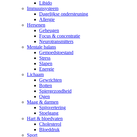
Libido
Immuunsysteem
Dagelijkse ondersteuning
Allergie
Hersenen
Geheugen
Focus & concentratie
Neurotransmitters
Mentale balans
Gemoedstoestand
Stress
Slapen
Energie
Lichaam
Gewrichten
Botten
Spiergezondheid
Ogen
Maag & darmen
Spijsvertering
Stoelgang
Hart & bloedvaten
Cholesterol
Bloeddruk
Sport