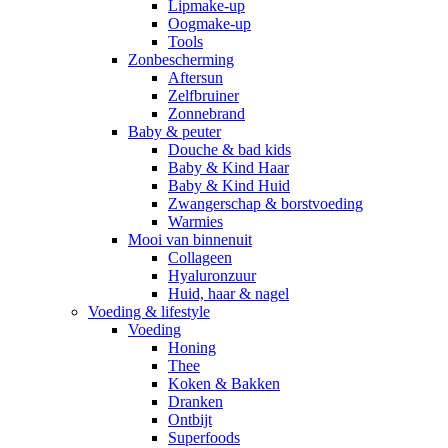
Lipmake-up
Oogmake-up
Tools
Zonbescherming
Aftersun
Zelfbruiner
Zonnebrand
Baby & peuter
Douche & bad kids
Baby & Kind Haar
Baby & Kind Huid
Zwangerschap & borstvoeding
Warmies
Mooi van binnenuit
Collageen
Hyaluronzuur
Huid, haar & nagel
Voeding & lifestyle
Voeding
Honing
Thee
Koken & Bakken
Dranken
Ontbijt
Superfoods