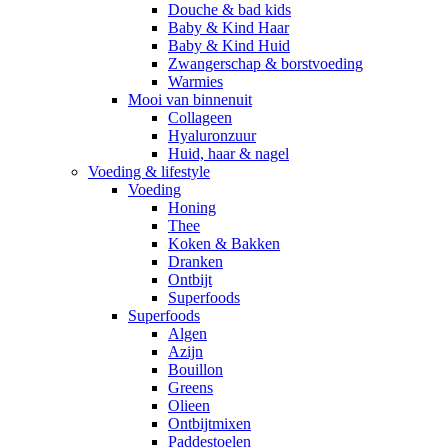
Douche & bad kids
Baby & Kind Haar
Baby & Kind Huid
Zwangerschap & borstvoeding
Warmies
Mooi van binnenuit
Collageen
Hyaluronzuur
Huid, haar & nagel
Voeding & lifestyle
Voeding
Honing
Thee
Koken & Bakken
Dranken
Ontbijt
Superfoods
Superfoods
Algen
Azijn
Bouillon
Greens
Olieen
Ontbijtmixen
Paddestoelen