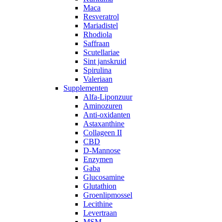
Maca
Resveratrol
Mariadistel
Rhodiola
Saffraan
Scutellariae
Sint janskruid
Spirulina
Valeriaan
Supplementen
Alfa-Liponzuur
Aminozuren
Anti-oxidanten
Astaxanthine
Collageen II
CBD
D-Mannose
Enzymen
Gaba
Glucosamine
Glutathion
Groenlipmossel
Lecithine
Levertraan
MSM