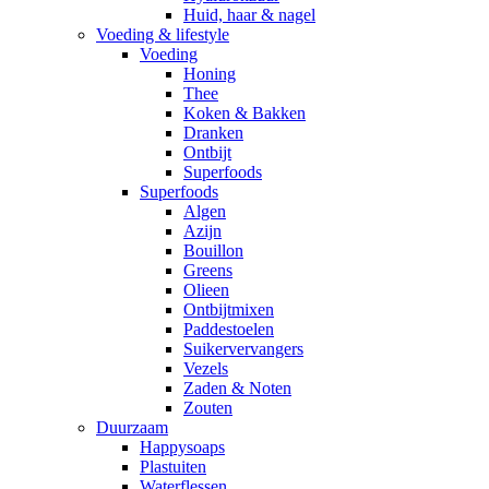
Huid, haar & nagel
Voeding & lifestyle
Voeding
Honing
Thee
Koken & Bakken
Dranken
Ontbijt
Superfoods
Superfoods
Algen
Azijn
Bouillon
Greens
Olieen
Ontbijtmixen
Paddestoelen
Suikervervangers
Vezels
Zaden & Noten
Zouten
Duurzaam
Happysoaps
Plastuiten
Waterflessen