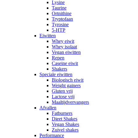
Lysine
Taurine
Ortnithine
Tryptofaan
Tyrosine
5-HTP
Eiwitten
Whey eiwit
Whey isolaat
Vegan eiwitten
Repen
Caseine eiwit
Shakers
Speciale eiwitten
Biologisch eiwit
Weight gainers
Gluten vrij
Lactose vrij
Maaltijdvervangers
Afvallen
Fatburners
Dieet Shakes
Vegan Shakes
Zuivel shakes
Performance