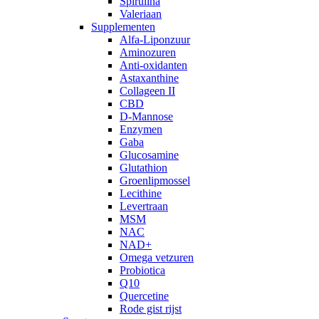
Spirulina
Valeriaan
Supplementen
Alfa-Liponzuur
Aminozuren
Anti-oxidanten
Astaxanthine
Collageen II
CBD
D-Mannose
Enzymen
Gaba
Glucosamine
Glutathion
Groenlipmossel
Lecithine
Levertraan
MSM
NAC
NAD+
Omega vetzuren
Probiotica
Q10
Quercetine
Rode gist rijst