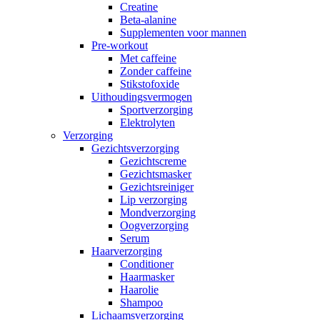
Creatine
Beta-alanine
Supplementen voor mannen
Pre-workout
Met caffeine
Zonder caffeine
Stikstofoxide
Uithoudingsvermogen
Sportverzorging
Elektrolyten
Verzorging
Gezichtsverzorging
Gezichtscreme
Gezichtsmasker
Gezichtsreiniger
Lip verzorging
Mondverzorging
Oogverzorging
Serum
Haarverzorging
Conditioner
Haarmasker
Haarolie
Shampoo
Lichaamsverzorging