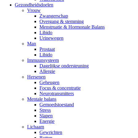
Gezondheidsdoelen
Vrouw
Zwangerschap
Overgang & stemming
Menstruatie & Hormonale Balans
Libido
Urinewegen
Man
Prostaat
Libido
Immuunsysteem
Dagelijkse ondersteuning
Allergie
Hersenen
Geheugen
Focus & concentratie
Neurotransmitters
Mentale balans
Gemoedstoestand
Stress
Slapen
Energie
Lichaam
Gewrichten
Botten