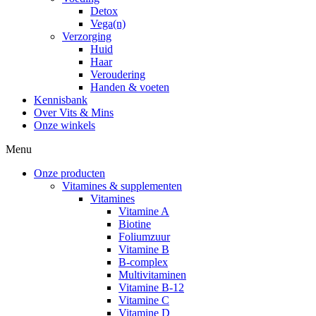
Detox
Vega(n)
Verzorging
Huid
Haar
Veroudering
Handen & voeten
Kennisbank
Over Vits & Mins
Onze winkels
Menu
Onze producten
Vitamines & supplementen
Vitamines
Vitamine A
Biotine
Foliumzuur
Vitamine B
B-complex
Multivitaminen
Vitamine B-12
Vitamine C
Vitamine D