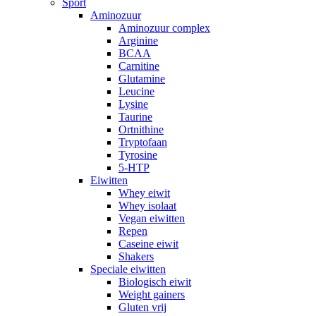
Sport
Aminozuur
Aminozuur complex
Arginine
BCAA
Carnitine
Glutamine
Leucine
Lysine
Taurine
Ortnithine
Tryptofaan
Tyrosine
5-HTP
Eiwitten
Whey eiwit
Whey isolaat
Vegan eiwitten
Repen
Caseine eiwit
Shakers
Speciale eiwitten
Biologisch eiwit
Weight gainers
Gluten vrij