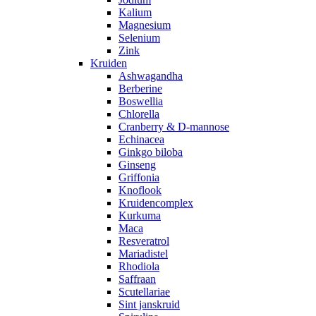
Kalium
Magnesium
Selenium
Zink
Kruiden
Ashwagandha
Berberine
Boswellia
Chlorella
Cranberry & D-mannose
Echinacea
Ginkgo biloba
Ginseng
Griffonia
Knoflook
Kruidencomplex
Kurkuma
Maca
Resveratrol
Mariadistel
Rhodiola
Saffraan
Scutellariae
Sint janskruid