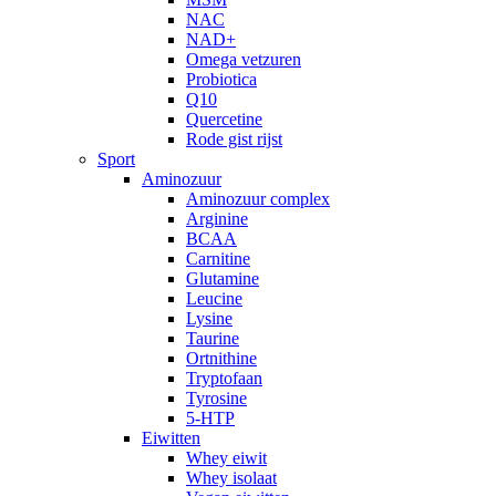
NAC
NAD+
Omega vetzuren
Probiotica
Q10
Quercetine
Rode gist rijst
Sport
Aminozuur
Aminozuur complex
Arginine
BCAA
Carnitine
Glutamine
Leucine
Lysine
Taurine
Ortnithine
Tryptofaan
Tyrosine
5-HTP
Eiwitten
Whey eiwit
Whey isolaat