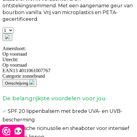
ontstekingsremmend. Met een aangename geur van
bourbon vanilla. Vrij van microplastics en PETA-
gecertificeerd.
Amersfoort:
Op voorraad
Utrecht:
Op voorraad
EAN13
4011061007767
Categorie
zonnebrand
Omschrijving
De belangrijkste voordelen voor jou
✓
SPF 20 lippenbalsem met brede UVA- en UVB-
bescherming
✓
Biologische ricinusolie en sheaboter voor intensief
9,4
voedende lippen