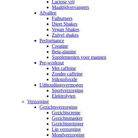
Lactose vrij
Maaltijdvervangers
Afvallen
Fatburners
Dieet Shakes
Vegan Shakes
Zuivel shakes
Performance
Creatine
Beta-alanine
Supplementen voor mannen
Pre-workout
Met caffeine
Zonder caffeine
Stikstofoxide
Uithoudingsvermogen
Sportverzorging
Elektrolyten
Verzorging
Gezichtsverzorging
Gezichtscreme
Gezichtsmasker
Gezichtsreiniger
Lip verzorging
Mondverzorging