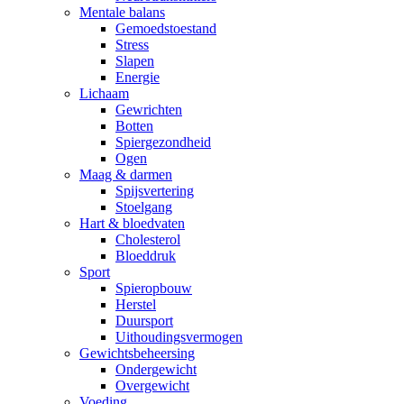
Mentale balans
Gemoedstoestand
Stress
Slapen
Energie
Lichaam
Gewrichten
Botten
Spiergezondheid
Ogen
Maag & darmen
Spijsvertering
Stoelgang
Hart & bloedvaten
Cholesterol
Bloeddruk
Sport
Spieropbouw
Herstel
Duursport
Uithoudingsvermogen
Gewichtsbeheersing
Ondergewicht
Overgewicht
Voeding