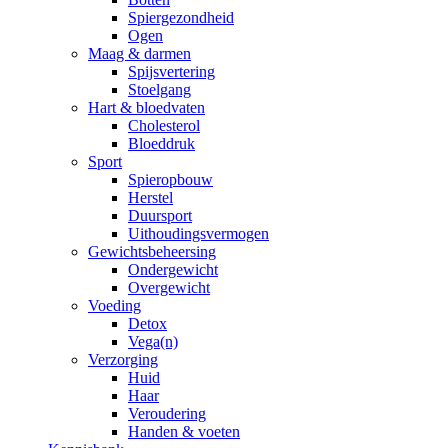
Spiergezondheid
Ogen
Maag & darmen
Spijsvertering
Stoelgang
Hart & bloedvaten
Cholesterol
Bloeddruk
Sport
Spieropbouw
Herstel
Duursport
Uithoudingsvermogen
Gewichtsbeheersing
Ondergewicht
Overgewicht
Voeding
Detox
Vega(n)
Verzorging
Huid
Haar
Veroudering
Handen & voeten