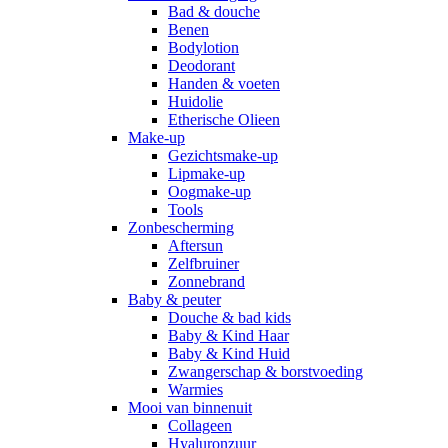
Bad & douche
Benen
Bodylotion
Deodorant
Handen & voeten
Huidolie
Etherische Olieen
Make-up
Gezichtsmake-up
Lipmake-up
Oogmake-up
Tools
Zonbescherming
Aftersun
Zelfbruiner
Zonnebrand
Baby & peuter
Douche & bad kids
Baby & Kind Haar
Baby & Kind Huid
Zwangerschap & borstvoeding
Warmies
Mooi van binnenuit
Collageen
Hyaluronzuur