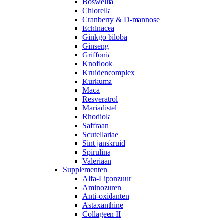
Boswellia
Chlorella
Cranberry & D-mannose
Echinacea
Ginkgo biloba
Ginseng
Griffonia
Knoflook
Kruidencomplex
Kurkuma
Maca
Resveratrol
Mariadistel
Rhodiola
Saffraan
Scutellariae
Sint janskruid
Spirulina
Valeriaan
Supplementen
Alfa-Liponzuur
Aminozuren
Anti-oxidanten
Astaxanthine
Collageen II