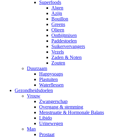
Superfoods
Algen
Azijn
Bouillon
Greens
Olieen
Ontbijtmixen
Paddestoelen
Suikervervangers
Vezels
Zaden & Noten
Zouten
Duurzaam
Happysoaps
Plastuiten
Waterflessen
Gezondheidsdoelen
Vrouw
Zwangerschap
Overgang & stemming
Menstruatie & Hormonale Balans
Libido
Urinewegen
Man
Prostaat