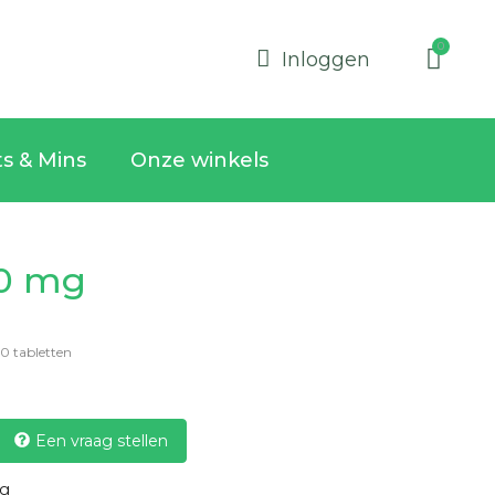
Inloggen
ts & Mins
Onze winkels
00 mg
0 tabletten
Een vraag stellen
mg