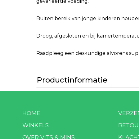
gevarieerde voeding.
Buiten bereik van jonge kinderen houde
Droog, afgesloten en bij kamertemperatuu
Raadpleeg een deskundige alvorens suppl
Productinformatie
HOME
VERZE
WINKELS
RETOU
OVER VITS & MINS
KLACH