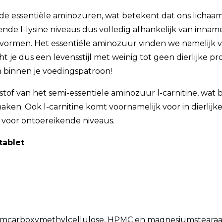
essentiële aminozuren, wat betekent dat ons lichaam ni
nde l-lysine niveaus dus volledig afhankelijk van inna
ormen. Het essentiële aminozuur vinden we namelijk voor
t je dus een levensstijl met weinig tot geen dierlijke
n binnen je voedingspatroon!
rstof van het semi-essentiële aminozuur l-carnitine, wat
aken. Ook l-carnitine komt voornamelijk voor in dierlij
 voor ontoereikende niveaus.
tablet
atriumcarboxymethylcellulose, HPMC en magnesiumstearaa