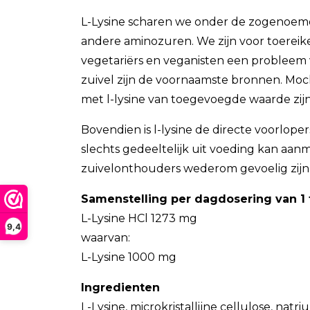
L-Lysine scharen we onder de zogenoemde 
andere aminozuren. We zijn voor toereike
vegetariërs en veganisten een probleem v
zuivel zijn de voornaamste bronnen. Moch
met l-lysine van toegevoegde waarde zij
Bovendien is l-lysine de directe voorlope
slechts gedeeltelijk uit voeding kan aanm
zuivelonthouders wederom gevoelig zijn
Samenstelling per dagdosering van 1 
L-Lysine HCl 1273 mg
9,4
waarvan:
L-Lysine 1000 mg
Ingredienten
L-Lysine, microkristallijne cellulose, n