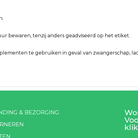
n.
r bewaren, tenzij anders geadviseerd op het etiket.
ementen te gebruiken in geval van zwangerschap, lacta
Wor
NDING & BEZORGING
Voo
RNEREN
klik
TEN