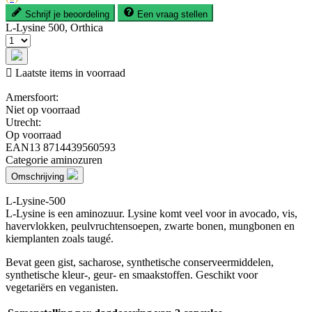
Schrijf je beoordeling
Een vraag stellen
L-Lysine 500, Orthica

Laatste items in voorraad
Amersfoort:
Niet op voorraad
Utrecht:
Op voorraad
EAN13
8714439560593
Categorie
aminozuren
Omschrijving
L-Lysine-500
L-Lysine is een aminozuur. Lysine komt veel voor in avocado, vis,
havervlokken, peulvruchtensoepen, zwarte bonen, mungbonen en
kiemplanten zoals taugé.
Bevat geen gist, sacharose, synthetische conserveermiddelen,
synthetische kleur-, geur- en smaakstoffen. Geschikt voor
vegetariërs en veganisten.