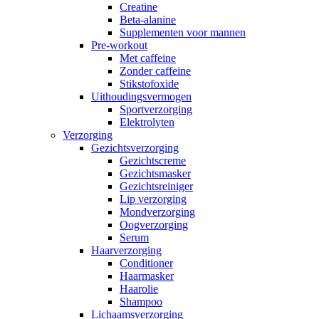
Creatine
Beta-alanine
Supplementen voor mannen
Pre-workout
Met caffeine
Zonder caffeine
Stikstofoxide
Uithoudingsvermogen
Sportverzorging
Elektrolyten
Verzorging
Gezichtsverzorging
Gezichtscreme
Gezichtsmasker
Gezichtsreiniger
Lip verzorging
Mondverzorging
Oogverzorging
Serum
Haarverzorging
Conditioner
Haarmasker
Haarolie
Shampoo
Lichaamsverzorging