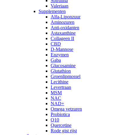
Spirulina
Valeriaan
Supplementen
Alfa-Liponzuur
Aminozuren
Anti-oxidanten
Astaxanthine
Collageen II
CBD
D-Mannose
Enzymen
Gaba
Glucosamine
Glutathion
Groenlipmossel
Lecithine
Levertraan
MSM
NAC
NAD+
Omega vetzuren
Probiotica
Q10
Quercetine
Rode gist rijst