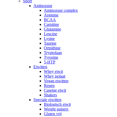
Sport
Aminozuur
Aminozuur complex
Arginine
BCAA
Carnitine
Glutamine
Leucine
Lysine
Taurine
Ortnithine
Tryptofaan
Tyrosine
5-HTP
Eiwitten
Whey eiwit
Whey isolaat
Vegan eiwitten
Repen
Caseine eiwit
Shakers
Speciale eiwitten
Biologisch eiwit
Weight gainers
Gluten vrij