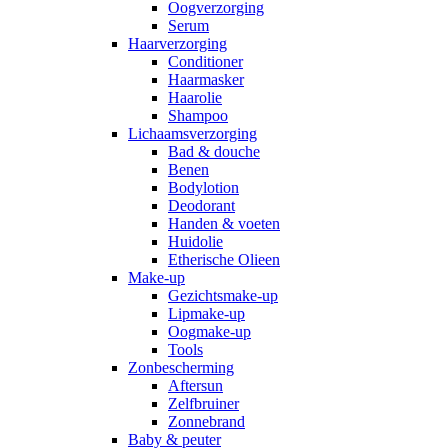
Oogverzorging
Serum
Haarverzorging
Conditioner
Haarmasker
Haarolie
Shampoo
Lichaamsverzorging
Bad & douche
Benen
Bodylotion
Deodorant
Handen & voeten
Huidolie
Etherische Olieen
Make-up
Gezichtsmake-up
Lipmake-up
Oogmake-up
Tools
Zonbescherming
Aftersun
Zelfbruiner
Zonnebrand
Baby & peuter