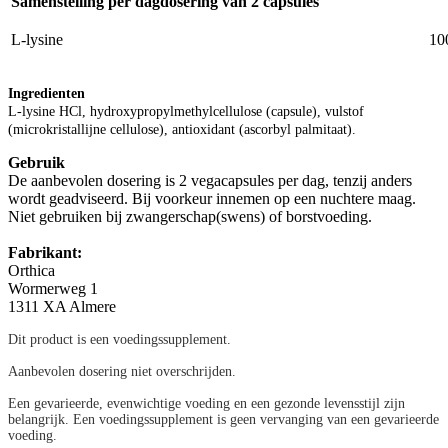
Samenstelling per dagdosering van 2 capsules
L-lysine
10
Ingredienten
L-lysine HCl, hydroxypropylmethylcellulose (capsule), vulstof
(microkristallijne cellulose), antioxidant (ascorbyl palmitaat).
Gebruik
De aanbevolen dosering is 2 vegacapsules per dag, tenzij anders
wordt geadviseerd. Bij voorkeur innemen op een nuchtere maag.
Niet gebruiken bij zwangerschap(swens) of borstvoeding.
Fabrikant:
Orthica
Wormerweg 1
1311 XA Almere
Dit product is een voedingssupplement.
Aanbevolen dosering niet overschrijden.
Een gevarieerde, evenwichtige voeding en een gezonde levensstijl zijn
belangrijk. Een voedingssupplement is geen vervanging van een gevarieerde
voeding.