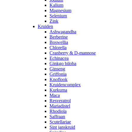
Kalium
Magnesium
Selenium
Zink
Kruiden
Ashwagandha
Berberine
Boswellia
Chlorella
Cranberry & D-mannose
Echinacea
Ginkgo biloba
Ginseng
Griffonia
Knoflook
Kruidencomplex
Kurkuma
Maca
Resveratrol
Mariadistel
Rhodiola
Saffraan
Scutellariae
Sint janskruid