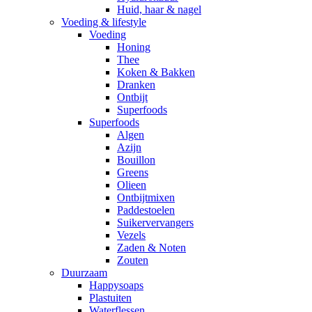
Huid, haar & nagel
Voeding & lifestyle
Voeding
Honing
Thee
Koken & Bakken
Dranken
Ontbijt
Superfoods
Superfoods
Algen
Azijn
Bouillon
Greens
Olieen
Ontbijtmixen
Paddestoelen
Suikervervangers
Vezels
Zaden & Noten
Zouten
Duurzaam
Happysoaps
Plastuiten
Waterflessen