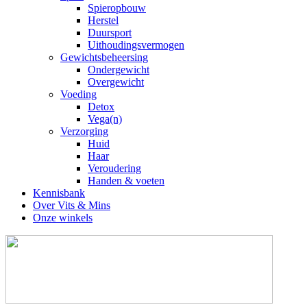
Spieropbouw
Herstel
Duursport
Uithoudingsvermogen
Gewichtsbeheersing
Ondergewicht
Overgewicht
Voeding
Detox
Vega(n)
Verzorging
Huid
Haar
Veroudering
Handen & voeten
Kennisbank
Over Vits & Mins
Onze winkels