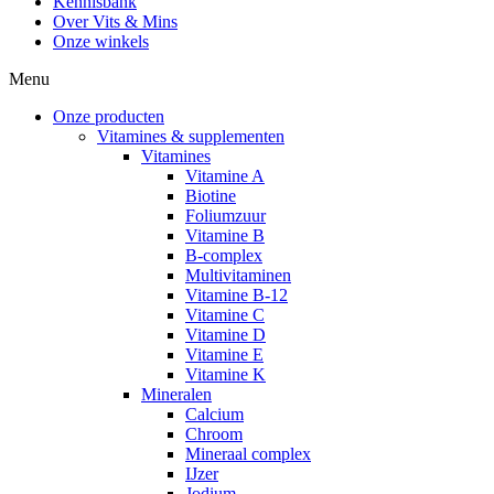
Kennisbank
Over Vits & Mins
Onze winkels
Menu
Onze producten
Vitamines & supplementen
Vitamines
Vitamine A
Biotine
Foliumzuur
Vitamine B
B-complex
Multivitaminen
Vitamine B-12
Vitamine C
Vitamine D
Vitamine E
Vitamine K
Mineralen
Calcium
Chroom
Mineraal complex
IJzer
Jodium