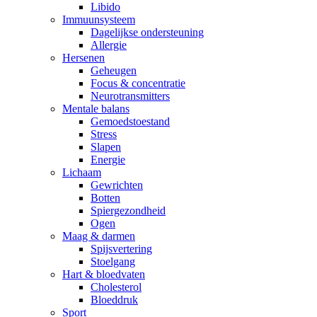
Libido
Immuunsysteem
Dagelijkse ondersteuning
Allergie
Hersenen
Geheugen
Focus & concentratie
Neurotransmitters
Mentale balans
Gemoedstoestand
Stress
Slapen
Energie
Lichaam
Gewrichten
Botten
Spiergezondheid
Ogen
Maag & darmen
Spijsvertering
Stoelgang
Hart & bloedvaten
Cholesterol
Bloeddruk
Sport