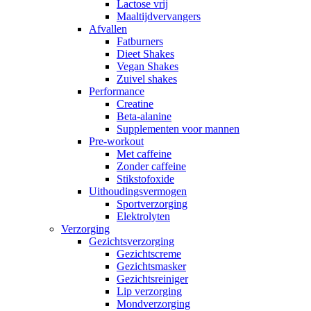
Lactose vrij
Maaltijdvervangers
Afvallen
Fatburners
Dieet Shakes
Vegan Shakes
Zuivel shakes
Performance
Creatine
Beta-alanine
Supplementen voor mannen
Pre-workout
Met caffeine
Zonder caffeine
Stikstofoxide
Uithoudingsvermogen
Sportverzorging
Elektrolyten
Verzorging
Gezichtsverzorging
Gezichtscreme
Gezichtsmasker
Gezichtsreiniger
Lip verzorging
Mondverzorging