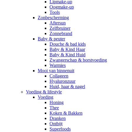
Lipmake-up
Oogmake-up
Tools
Zonbescherming
Aftersun
Zelfbruiner
Zonnebrand
Baby & peuter
Douche & bad kids
Baby & Kind Haar
Baby & Kind Huid
Zwangerschap & borstvoeding
Warmies
Mooi van binnenuit
Collageen
Hyaluronzuur
Huid, haar & nagel
Voeding & lifestyle
Voeding
Honing
Thee
Koken & Bakken
Dranken
Ontbijt
Superfoods