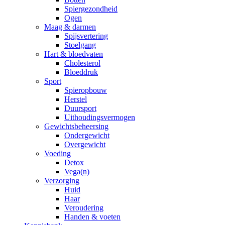
Spiergezondheid
Ogen
Maag & darmen
Spijsvertering
Stoelgang
Hart & bloedvaten
Cholesterol
Bloeddruk
Sport
Spieropbouw
Herstel
Duursport
Uithoudingsvermogen
Gewichtsbeheersing
Ondergewicht
Overgewicht
Voeding
Detox
Vega(n)
Verzorging
Huid
Haar
Veroudering
Handen & voeten