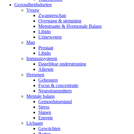
Gezondheidsdoelen
Vrouw
Zwangerschap
Overgang & stemming
Menstruatie & Hormonale Balans
Libido
Urinewegen
Man
Prostaat
Libido
Immuunsysteem
Dagelijkse ondersteuning
Allergie
Hersenen
Geheugen
Focus & concentratie
Neurotransmitters
Mentale balans
Gemoedstoestand
Stress
Slapen
Energie
Lichaam
Gewrichten
Botten