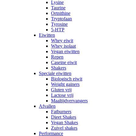
Lysine
Taurine
Ortnithine
Tryptofaan
Tyrosine
5-HTP
Eiwitten
Whey eiwit
Whey isolaat
Vegan eiwitten
Repen
Caseine eiwit
Shakers
Speciale eiwitten
Biologisch eiwit
Weight gainers
Gluten vrij
Lactose vrij
Maaltijdvervangers
Afvallen
Fatburners
Dieet Shakes
Vegan Shakes
Zuivel shakes
Performance