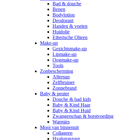
Bad & douche
Benen
Bodylotion
Deodorant
Handen & voeten
Huidolie
Etherische Olieen
Make-up
Gezichtsmake-up
Lipmake-up
Oogmake-up
Tools
Zonbescherming
Aftersun
Zelfbruiner
Zonnebrand
Baby & peuter
Douche & bad kids
Baby & Kind Haar
Baby & Kind Huid
Zwangerschap & borstvoeding
Warmies
Mooi van binnenuit
Collageen
Hyaluronzuur