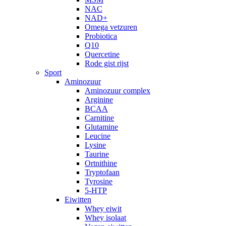
NAC
NAD+
Omega vetzuren
Probiotica
Q10
Quercetine
Rode gist rijst
Sport
Aminozuur
Aminozuur complex
Arginine
BCAA
Carnitine
Glutamine
Leucine
Lysine
Taurine
Ortnithine
Tryptofaan
Tyrosine
5-HTP
Eiwitten
Whey eiwit
Whey isolaat