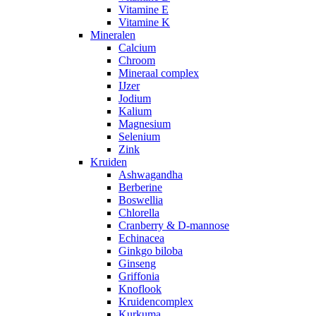
Vitamine E
Vitamine K
Mineralen
Calcium
Chroom
Mineraal complex
IJzer
Jodium
Kalium
Magnesium
Selenium
Zink
Kruiden
Ashwagandha
Berberine
Boswellia
Chlorella
Cranberry & D-mannose
Echinacea
Ginkgo biloba
Ginseng
Griffonia
Knoflook
Kruidencomplex
Kurkuma