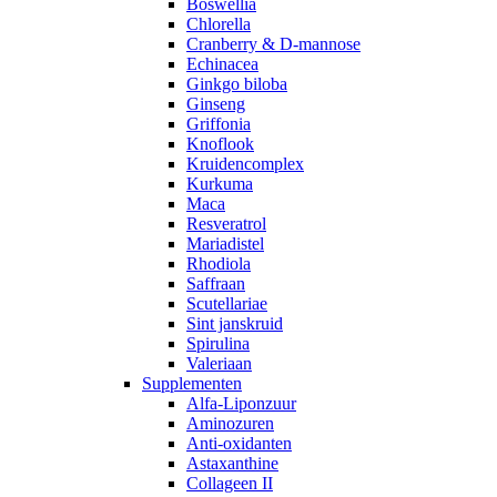
Boswellia
Chlorella
Cranberry & D-mannose
Echinacea
Ginkgo biloba
Ginseng
Griffonia
Knoflook
Kruidencomplex
Kurkuma
Maca
Resveratrol
Mariadistel
Rhodiola
Saffraan
Scutellariae
Sint janskruid
Spirulina
Valeriaan
Supplementen
Alfa-Liponzuur
Aminozuren
Anti-oxidanten
Astaxanthine
Collageen II