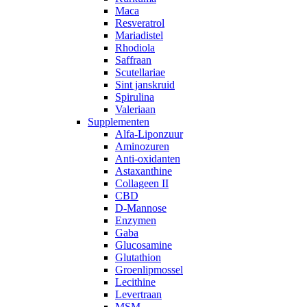
Maca
Resveratrol
Mariadistel
Rhodiola
Saffraan
Scutellariae
Sint janskruid
Spirulina
Valeriaan
Supplementen
Alfa-Liponzuur
Aminozuren
Anti-oxidanten
Astaxanthine
Collageen II
CBD
D-Mannose
Enzymen
Gaba
Glucosamine
Glutathion
Groenlipmossel
Lecithine
Levertraan
MSM