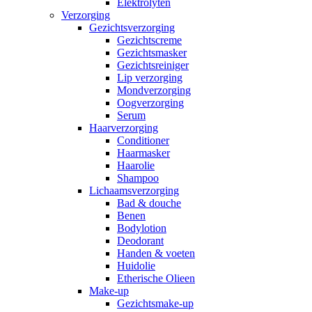
Elektrolyten
Verzorging
Gezichtsverzorging
Gezichtscreme
Gezichtsmasker
Gezichtsreiniger
Lip verzorging
Mondverzorging
Oogverzorging
Serum
Haarverzorging
Conditioner
Haarmasker
Haarolie
Shampoo
Lichaamsverzorging
Bad & douche
Benen
Bodylotion
Deodorant
Handen & voeten
Huidolie
Etherische Olieen
Make-up
Gezichtsmake-up