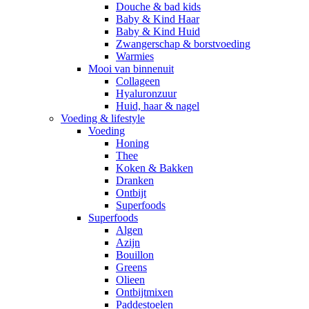
Douche & bad kids
Baby & Kind Haar
Baby & Kind Huid
Zwangerschap & borstvoeding
Warmies
Mooi van binnenuit
Collageen
Hyaluronzuur
Huid, haar & nagel
Voeding & lifestyle
Voeding
Honing
Thee
Koken & Bakken
Dranken
Ontbijt
Superfoods
Superfoods
Algen
Azijn
Bouillon
Greens
Olieen
Ontbijtmixen
Paddestoelen