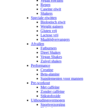
Vegan eiwitten
Repen
Caseine eiwit
Shakers
Speciale eiwitten
Biologisch eiwit
Weight gainers
Gluten vrij
Lactose vrij
Maaltijdvervangers
Afvallen
Fatburners
Dieet Shakes
Vegan Shakes
Zuivel shakes
Performance
Creatine
Beta-alanine
Supplementen voor mannen
Pre-workout
Met caffeine
Zonder caffeine
Stikstofoxide
Uithoudingsvermogen
Sportverzorging