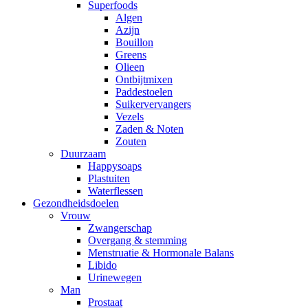
Superfoods
Algen
Azijn
Bouillon
Greens
Olieen
Ontbijtmixen
Paddestoelen
Suikervervangers
Vezels
Zaden & Noten
Zouten
Duurzaam
Happysoaps
Plastuiten
Waterflessen
Gezondheidsdoelen
Vrouw
Zwangerschap
Overgang & stemming
Menstruatie & Hormonale Balans
Libido
Urinewegen
Man
Prostaat