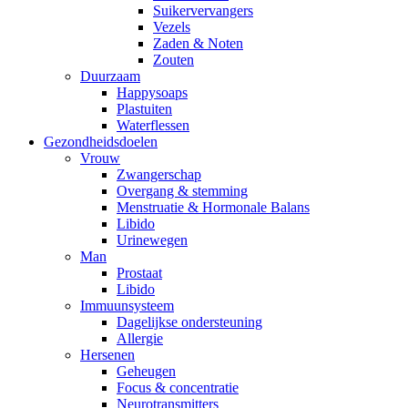
Suikervervangers
Vezels
Zaden & Noten
Zouten
Duurzaam
Happysoaps
Plastuiten
Waterflessen
Gezondheidsdoelen
Vrouw
Zwangerschap
Overgang & stemming
Menstruatie & Hormonale Balans
Libido
Urinewegen
Man
Prostaat
Libido
Immuunsysteem
Dagelijkse ondersteuning
Allergie
Hersenen
Geheugen
Focus & concentratie
Neurotransmitters