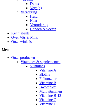
Detox
Vega(n)
Verzorging
Huid
Haar
Veroudering
Handen & voeten
Kennisbank
Over Vits & Mins
Onze winkels
Menu
Onze producten
Vitamines & supplementen
Vitamines
Vitamine A
Biotine
Foliumzuur
Vitamine B
B-complex
Multivitaminen
Vitamine B-12
Vitamine C
Vitamine D