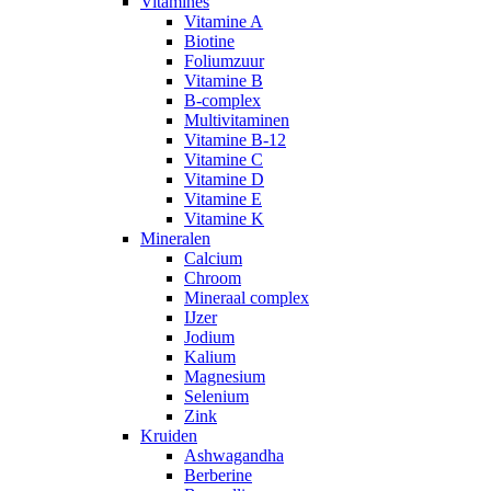
Vitamines
Vitamine A
Biotine
Foliumzuur
Vitamine B
B-complex
Multivitaminen
Vitamine B-12
Vitamine C
Vitamine D
Vitamine E
Vitamine K
Mineralen
Calcium
Chroom
Mineraal complex
IJzer
Jodium
Kalium
Magnesium
Selenium
Zink
Kruiden
Ashwagandha
Berberine