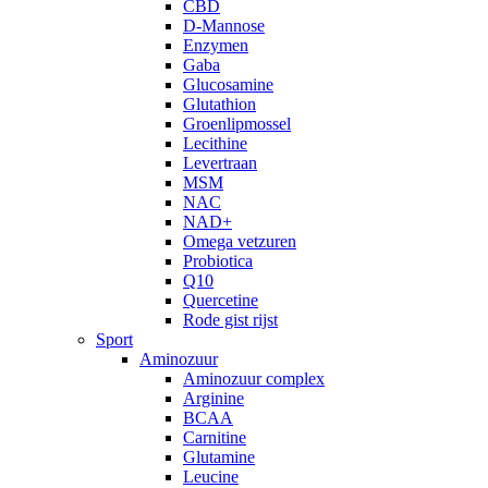
CBD
D-Mannose
Enzymen
Gaba
Glucosamine
Glutathion
Groenlipmossel
Lecithine
Levertraan
MSM
NAC
NAD+
Omega vetzuren
Probiotica
Q10
Quercetine
Rode gist rijst
Sport
Aminozuur
Aminozuur complex
Arginine
BCAA
Carnitine
Glutamine
Leucine