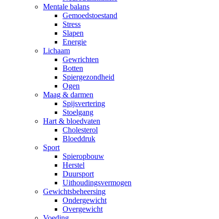
Mentale balans
Gemoedstoestand
Stress
Slapen
Energie
Lichaam
Gewrichten
Botten
Spiergezondheid
Ogen
Maag & darmen
Spijsvertering
Stoelgang
Hart & bloedvaten
Cholesterol
Bloeddruk
Sport
Spieropbouw
Herstel
Duursport
Uithoudingsvermogen
Gewichtsbeheersing
Ondergewicht
Overgewicht
Voeding