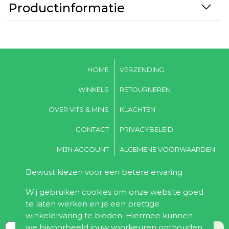
Productinformatie
HOME
VERZENDING
WINKELS
RETOURNEREN
OVER VITS & MINS
KLACHTEN
CONTACT
PRIVACYBELEID
MIJN ACCOUNT
ALGEMENE VOORWAARDEN
Bewust kiezen voor een betere ervaring
Word lid van Vits & Mins,
Wij gebruiken cookies om onze website goed
voordeel & gezondheid in één klik!
te laten werken en je een prettige
Ontvang 10% korting bij de eerste bestelling!
winkelervaring te bieden. Hiermee kunnen
we bijvoorbeeld jouw voorkeuren onthouden