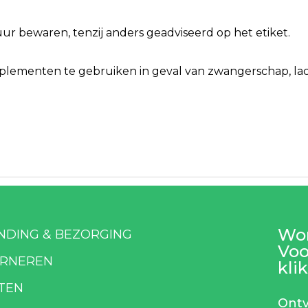
r bewaren, tenzij anders geadviseerd op het etiket.
ementen te gebruiken in geval van zwangerschap, lacta
Wor
NDING & BEZORGING
Voo
RNEREN
klik
TEN
Ontv