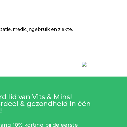
tie, medicijngebruik en ziekte.
d lid van Vits & Mins!
rdeel & gezondheid in één
!
ang 10% korting bij de eerste