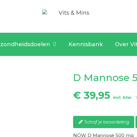
zondheidsdoelen
Kennisbank
Over Vi
D Mannose 
€ 39,95
incl. btw
Schrijf je beoordeling
NOW D Mannose 500 mg