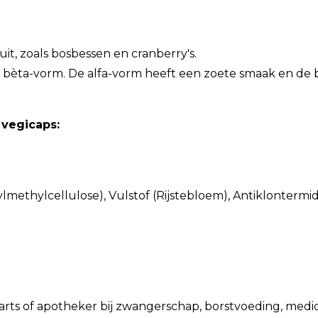
it, zoals bosbessen en cranberry's.
 bèta-vorm. De alfa-vorm heeft een zoete smaak en de b
 vegicaps:
ethylcellulose), Vulstof (Rijstebloem), Antiklontermi
rts of apotheker bij zwangerschap, borstvoeding, medic