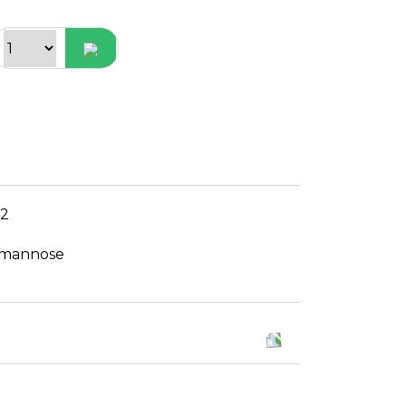
42
-mannose