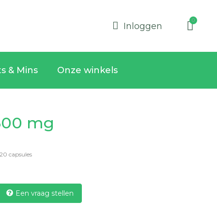
Inloggen
ts & Mins
Onze winkels
500 mg
120 capsules
Een vraag stellen