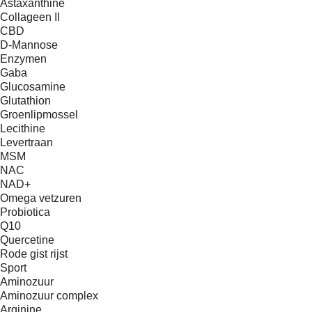
Astaxanthine
Collageen II
CBD
D-Mannose
Enzymen
Gaba
Glucosamine
Glutathion
Groenlipmossel
Lecithine
Levertraan
MSM
NAC
NAD+
Omega vetzuren
Probiotica
Q10
Quercetine
Rode gist rijst
Sport
Aminozuur
Aminozuur complex
Arginine