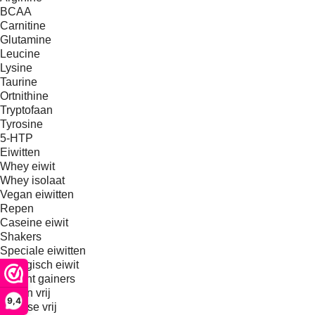
BCAA
Carnitine
Glutamine
Leucine
Lysine
Taurine
Ortnithine
Tryptofaan
Tyrosine
5-HTP
Eiwitten
Whey eiwit
Whey isolaat
Vegan eiwitten
Repen
Caseine eiwit
Shakers
Speciale eiwitten
Biologisch eiwit
Weight gainers
Gluten vrij
9,4
Lactose vrij