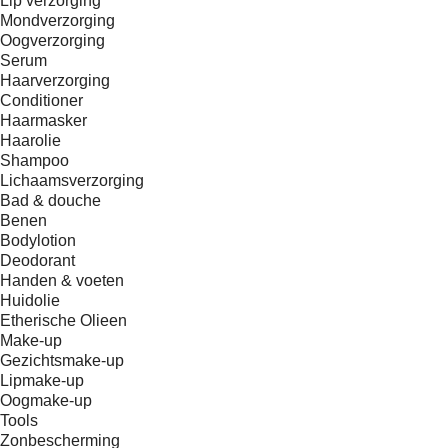
Lip verzorging
Mondverzorging
Oogverzorging
Serum
Haarverzorging
Conditioner
Haarmasker
Haarolie
Shampoo
Lichaamsverzorging
Bad & douche
Benen
Bodylotion
Deodorant
Handen & voeten
Huidolie
Etherische Olieen
Make-up
Gezichtsmake-up
Lipmake-up
Oogmake-up
Tools
Zonbescherming