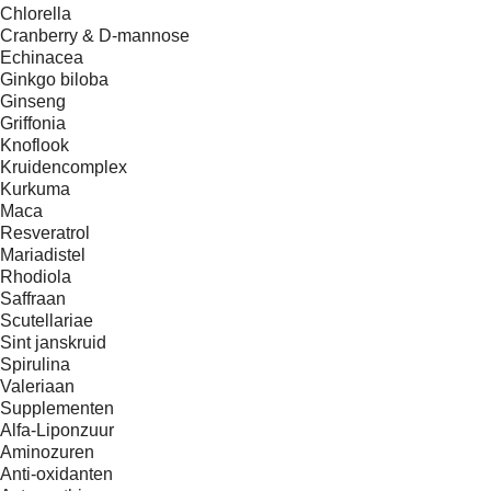
Chlorella
Cranberry & D-mannose
Echinacea
Ginkgo biloba
Ginseng
Griffonia
Knoflook
Kruidencomplex
Kurkuma
Maca
Resveratrol
Mariadistel
Rhodiola
Saffraan
Scutellariae
Sint janskruid
Spirulina
Valeriaan
Supplementen
Alfa-Liponzuur
Aminozuren
Anti-oxidanten