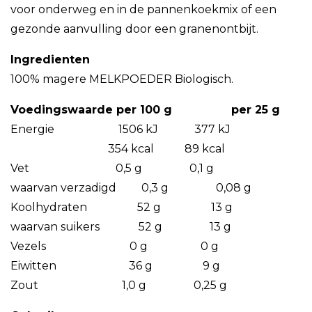
voor onderweg en in de pannenkoekmix of een
gezonde aanvulling door een granenontbijt.
Ingredienten
100% magere MELKPOEDER Biologisch.
Voedingswaarde per 100 g per 25 g
Energie 1506 kJ 377 kJ
354 kcal 89 kcal
Vet 0,5 g 0,1 g
waarvan verzadigd 0,3 g 0,08 g
Koolhydraten 52 g 13 g
waarvan suikers 52 g 13 g
Vezels 0 g 0 g
Eiwitten 36 g 9 g
Zout 1,0 g 0,25 g