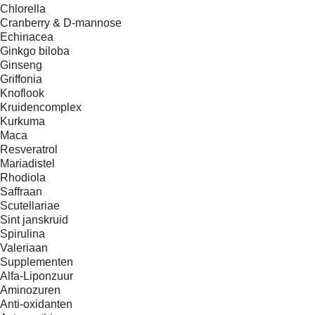
Chlorella
Cranberry & D-mannose
Echinacea
Ginkgo biloba
Ginseng
Griffonia
Knoflook
Kruidencomplex
Kurkuma
Maca
Resveratrol
Mariadistel
Rhodiola
Saffraan
Scutellariae
Sint janskruid
Spirulina
Valeriaan
Supplementen
Alfa-Liponzuur
Aminozuren
Anti-oxidanten