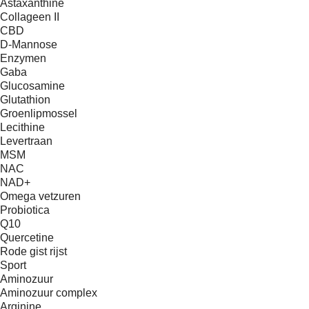
Astaxanthine
Collageen II
CBD
D-Mannose
Enzymen
Gaba
Glucosamine
Glutathion
Groenlipmossel
Lecithine
Levertraan
MSM
NAC
NAD+
Omega vetzuren
Probiotica
Q10
Quercetine
Rode gist rijst
Sport
Aminozuur
Aminozuur complex
Arginine