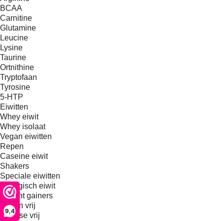
BCAA
Carnitine
Glutamine
Leucine
Lysine
Taurine
Ortnithine
Tryptofaan
Tyrosine
5-HTP
Eiwitten
Whey eiwit
Whey isolaat
Vegan eiwitten
Repen
Caseine eiwit
Shakers
Speciale eiwitten
Biologisch eiwit
Weight gainers
Gluten vrij
9,4
Lactose vrij