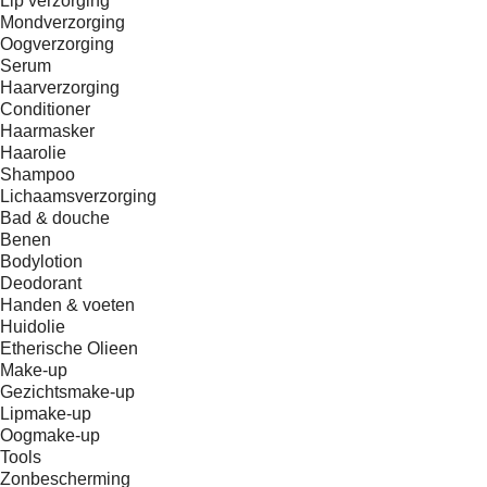
Lip verzorging
Mondverzorging
Oogverzorging
Serum
Haarverzorging
Conditioner
Haarmasker
Haarolie
Shampoo
Lichaamsverzorging
Bad & douche
Benen
Bodylotion
Deodorant
Handen & voeten
Huidolie
Etherische Olieen
Make-up
Gezichtsmake-up
Lipmake-up
Oogmake-up
Tools
Zonbescherming